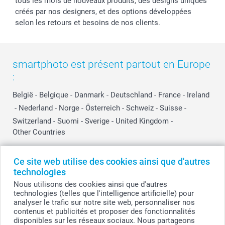
tous les mois de nouveaux produits, des designs uniques
créés par nos designers, et des options développées
selon les retours et besoins de nos clients.
smartphoto est présent partout en Europe
:
België
-
Belgique
-
Danmark
-
Deutschland
-
France
-
Ireland
-
Nederland
-
Norge
-
Österreich
-
Schweiz
-
Suisse
-
Switzerland
-
Suomi
-
Sverige
-
United Kingdom
-
Other Countries
Ce site web utilise des cookies ainsi que d'autres
Tous les prix sont en EURO (€), TVA incluse et hors frais de port.
technologies
Nous utilisons des cookies ainsi que d'autres
technologies (telles que l'intelligence artificielle) pour
analyser le trafic sur notre site web, personnaliser nos
© smartphoto group. Tous droits réservés
contenus et publicités et proposer des fonctionnalités
smartphoto group SA.
Siège social : Kwatrechtsteenweg 160, 9230 Wetteren, Belgique
disponibles sur les réseaux sociaux. Nous partageons