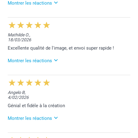
Montrer les réactions
7/04/2026
12:58
Quel plaisir de vous lire, merci pour votre
Mathilde O.,
recommandation, Leonie.
18/03/2026
Belle journée!
Excellente qualité de l'image, et envoi super rapide !
Bien à vous,
Montrer les réactions
Lucie@smartphoto
19/03/2026
11:58
Bonjour Mathilde,
Angelo B,
4/02/2026
Nous sommes très heureux de vous savoir satisfaite
de nos services.
Génial et fidèle à la création
Merci et belle journée!
Montrer les réactions
Bien à vous,
Lucie@smartphoto
3/03/2026