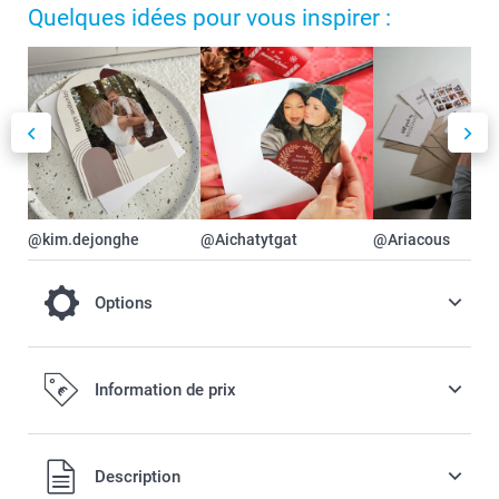
Quelques idées pour vous inspirer :
@kim.dejonghe
@Aichatytgat
@Ariacous
Options
Pour un faire-part encore plus festif ou
Information de prix
élégant, optez pour un Papier scintillant /
nacré ou mat texturé.
Description
0,30 / pièce