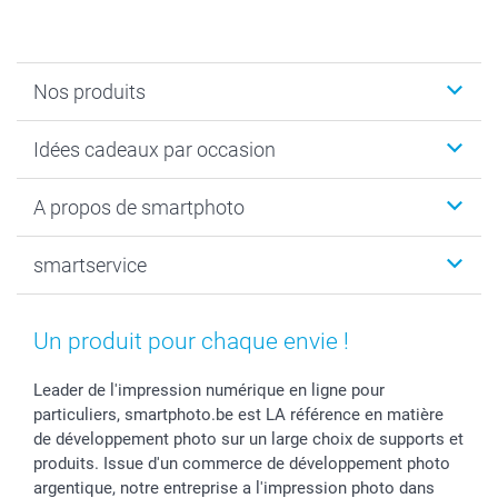
Nos produits
Faire-part & Cartes
Idées cadeaux par occasion
Cadeaux photo
Livre photo
Noël
A propos de smartphoto
Tirage photo & agrandissement
Anniversaire
Photo sur toile, Poster & Pêle-mêle
Mariage
Qui sommes-nous ?
smartservice
MyNameBook
Fin d'études
Durabilité
Coques smartphone
Fête des Mères
Plan du site
Contact
Stickers & Etiquettes
Naissance & baptême
Conditions
smartgarantie
Un produit pour chaque envie !
Cadres photo, accessoires déco & bonbons
Fête des Pères
Droit de rétraction
smartbonus
Calendrier photos & Agendas photo
Toussaint
Plaintes
smartfriends
Leader de l'impression numérique en ligne pour
particuliers, smartphoto.be est LA référence en matière
Dénicheur d'idées cadeau
Rentrée des classes
Conditions générales
Modes de paiement
de développement photo sur un large choix de supports et
Communion
Vie privée
Modes de livraison
produits. Issue d'un commerce de développement photo
Saint-Valentin
Gestion des cookies
Grandes Quantités
argentique, notre entreprise a l'impression photo dans