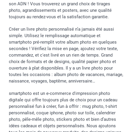
Vacances
Tarifs
Statut de ma commande
son ADN ! Vous trouverez un grand choix de tirages
Investisseurs
photo, agrandissements et posters, avec une qualité
toujours au rendez-vous et la satisfaction garantie.
Droit de rétractation
Créer un livre photo personnalisé n’a jamais été aussi
simple. Utilisez le remplissage automatique et
smartphoto pré-remplit votre album photo en quelques
secondes ! Vérifiez la mise en page, ajoutez votre texte,
commandez, et c'est livré en un rien de temps. Grand
choix de formats et de designs, qualité papier photo et
ouverture à plat disponibles. Il y a un livre photo pour
toutes les occasions : album photo de vacances, mariage,
naissance, voyages, baptême, anniversaire…
smartphoto est un e-commerce d'impression photo
digitale qui offre toujours plus de choix pour un cadeau
personnalisé fun à créer, fun à offrir : mug photo, t-shirt
personnalisé, coque iphone, photo sur toile, calendrier
photo, pêle-mêle photo, stickers photo et bien d’autres
idées cadeaux et objets personnalisés. Nous ajoutons