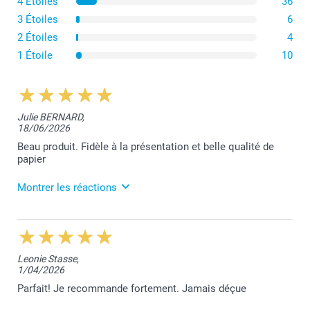
4 Étoiles
36
Naturel
3 Étoiles
6
Enveloppes en papier 160 g
2 Étoiles
4
Blanc luxe
1 Étoile
10
Enveloppes en papier scintillant 120 g
Julie BERNARD,
Blanc scintillant
18/06/2026
Argenté scintillant
Bleu scintillant
Beau produit. Fidèle à la présentation et belle qualité de
Doré scintillant
papier
Toutes les enveloppes sont munies d'un rabat pointu
Montrer les réactions
22/06/2026
12:24
Nous sommes ravis de vous savoir satisfaite de vos
Leonie Stasse,
faire-part, Julie. Merci beaucoup!
1/04/2026
Bien à vous,
Parfait! Je recommande fortement. Jamais déçue
Lucie@smartphoto