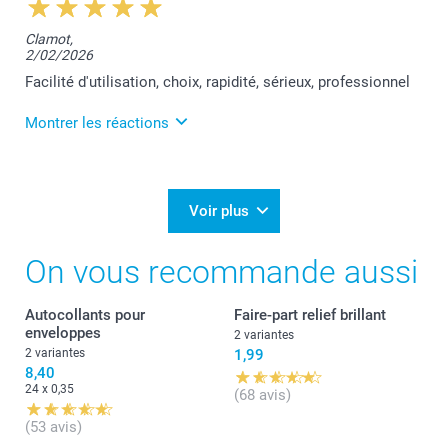
13:04
Nous vous remercions chaleureusement pour votre
Clamot,
excellent commentaire Angelo. Votre satisfaction
2/02/2026
est notre plus grande récompense.
L'équipe Smartphoto reste à votre entière
Facilité d'utilisation, choix, rapidité, sérieux, professionnel
disposition.
Laila@Smartphoto
Montrer les réactions
3/03/2026
13:15
Nous vous remercions sincèrement pour votre
Voir plus
appréciation positive et sommes heureux que votre
expérience ait répondu à vos attentes Philippe.
On vous recommande aussi
Nous restons à votre entière disposition,
Laila@Smartphoto
Autocollants pour
Faire-part relief brillant
enveloppes
2 variantes
2 variantes
1,99
8,40
24 x 0,35
(68 avis)
(53 avis)