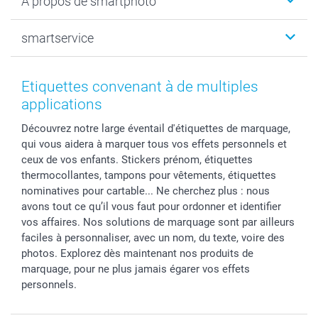
A propos de smartphoto
Tirage photo & agrandissement
Anniversaire
Photo sur toile, Poster & Pêle-mêle
Mariage
Qui sommes-nous ?
smartservice
MyNameBook
Fin d'études
Durabilité
Coques smartphone
Fête des Mères
Plan du site
Contact
Stickers & Etiquettes
Naissance & baptême
Conditions
smartgarantie
Etiquettes convenant à de multiples
Cadres photo, accessoires déco & bonbons
Fête des Pères
Droit de rétraction
smartbonus
applications
Calendrier photos & Agendas photo
Toussaint
Plaintes
smartfriends
Découvrez notre large éventail d'étiquettes de marquage,
Dénicheur d'idées cadeau
Rentrée des classes
Conditions générales
Modes de paiement
qui vous aidera à marquer tous vos effets personnels et
Communion
Vie privée
Modes de livraison
ceux de vos enfants. Stickers prénom, étiquettes
Saint-Valentin
Gestion des cookies
Grandes Quantités
thermocollantes, tampons pour vêtements, étiquettes
Vacances
Tarifs
Statut de ma commande
nominatives pour cartable... Ne cherchez plus : nous
avons tout ce qu’il vous faut pour ordonner et identifier
Investisseurs
vos affaires. Nos solutions de marquage sont par ailleurs
Droit de rétractation
faciles à personnaliser, avec un nom, du texte, voire des
photos. Explorez dès maintenant nos produits de
marquage, pour ne plus jamais égarer vos effets
personnels.