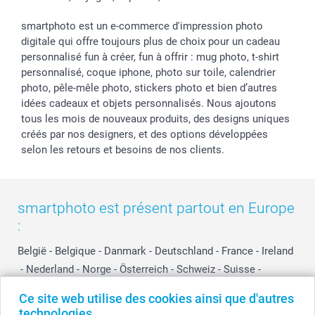
smartphoto est un e-commerce d'impression photo
digitale qui offre toujours plus de choix pour un cadeau
personnalisé fun à créer, fun à offrir : mug photo, t-shirt
personnalisé, coque iphone, photo sur toile, calendrier
photo, pêle-mêle photo, stickers photo et bien d’autres
idées cadeaux et objets personnalisés. Nous ajoutons
tous les mois de nouveaux produits, des designs uniques
créés par nos designers, et des options développées
selon les retours et besoins de nos clients.
smartphoto est présent partout en Europe
:
België
-
Belgique
-
Danmark
-
Deutschland
-
France
-
Ireland
-
Nederland
-
Norge
-
Österreich
-
Schweiz
-
Suisse
-
Switzerland
-
Suomi
-
Sverige
-
United Kingdom
-
Ce site web utilise des cookies ainsi que d'autres
Other Countries
technologies