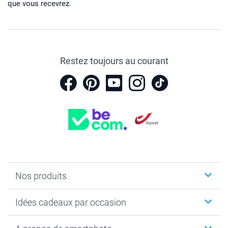
que vous recevrez.
Restez toujours au courant
Nos produits
Faire-part & Cartes
Idées cadeaux par occasion
Cadeaux photo
Livre photo
Noël