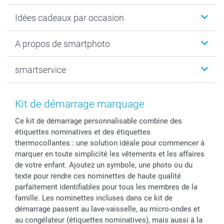
Faire-part & Cartes
Idées cadeaux par occasion
Cadeaux photo
Livre photo
Noël
A propos de smartphoto
Tirage photo & agrandissement
Anniversaire
Photo sur toile, Poster & Pêle-mêle
Mariage
Qui sommes-nous ?
smartservice
MyNameBook
Fin d'études
Durabilité
Coques smartphone
Fête des Mères
Plan du site
Contact
Stickers & Etiquettes
Naissance & baptême
Conditions
smartgarantie
Kit de démarrage marquage
Cadres photo, accessoires déco & bonbons
Fête des Pères
Droit de rétraction
smartbonus
Ce kit de démarrage personnalisable combine des
Calendrier photos & Agendas photo
Toussaint
Plaintes
smartfriends
étiquettes nominatives et des étiquettes
Dénicheur d'idées cadeau
Rentrée des classes
Conditions générales
Modes de paiement
thermocollantes : une solution idéale pour commencer à
Communion
Vie privée
Modes de livraison
marquer en toute simplicité les vêtements et les affaires
Saint-Valentin
Gestion des cookies
Grandes Quantités
de votre enfant. Ajoutez un symbole, une photo ou du
texte pour rendre ces nominettes de haute qualité
Vacances
Tarifs
Statut de ma commande
parfaitement identifiables pour tous les membres de la
Investisseurs
famille. Les nominettes incluses dans ce kit de
Droit de rétractation
démarrage passent au lave-vaisselle, au micro-ondes et
au congélateur (étiquettes nominatives), mais aussi à la