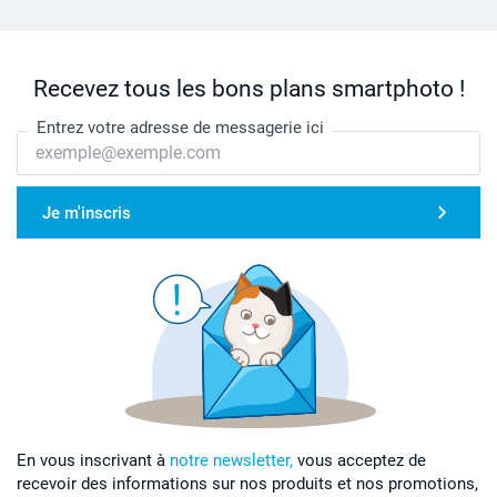
Recevez tous les bons plans smartphoto !
Entrez votre adresse de messagerie ici
Réglez votre fer sur la puissance maximale en veillant
à ne pas utiliser la vapeur.
Positionnez l’étiquette texte vers le haut.
Je m'inscris
Posez un papier parchemin (compris) sur l’étiquette.
Fer posé à plat, pressez fermement l’étiquette pendant
5 à 10 secondes. Soulevez délicatement le fer. Répétez
l’opération 3 fois.
Laissez l’étiquette refroidir et retirez le papier
parchemin.
Après l’application, patientez 8 heures avant de laver.
En vous inscrivant à
notre newsletter,
vous acceptez de
recevoir des informations sur nos produits et nos promotions,