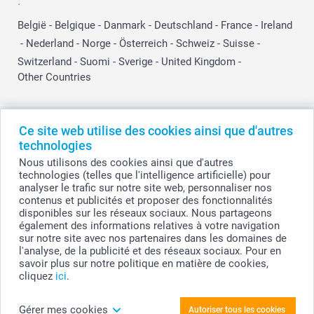
België
-
Belgique
-
Danmark
-
Deutschland
-
France
-
Ireland
-
Nederland
-
Norge
-
Österreich
-
Schweiz
-
Suisse
-
Switzerland
-
Suomi
-
Sverige
-
United Kingdom
-
Other Countries
Tous les prix sont en EURO (€), TVA incluse et hors frais de port.
Ce site web utilise des cookies ainsi que d'autres
technologies
Nous utilisons des cookies ainsi que d'autres
technologies (telles que l'intelligence artificielle) pour
© smartphoto group. Tous droits réservés
analyser le trafic sur notre site web, personnaliser nos
smartphoto group SA.
Siège social : Kwatrechtsteenweg 160, 9230 Wetteren, Belgique
contenus et publicités et proposer des fonctionnalités
Numéro de TVA BE 0405.706.755
disponibles sur les réseaux sociaux. Nous partageons
Numéro d'entreprise 0405.706.755.
également des informations relatives à votre navigation
Coordonnées bancaires: IBAN BE71 2850 2711 5569 - BIC: GEBABEBB
sur notre site avec nos partenaires dans les domaines de
l'analyse, de la publicité et des réseaux sociaux. Pour en
savoir plus sur notre politique en matière de cookies,
cliquez
ici
.
Personnalisez votre Kit de démarrage
nominettes - Lot de 96
Gérer mes cookies
Autoriser tous les cookies