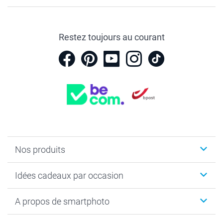
Restez toujours au courant
Nos produits
Faire-part & Cartes
Idées cadeaux par occasion
Cadeaux photo
Livre photo
Noël
A propos de smartphoto
Tirage photo & agrandissement
Anniversaire
Photo sur toile, Poster & Pêle-mêle
Mariage
Qui sommes-nous ?