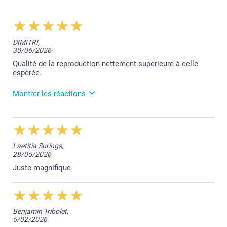
DIMITRI,
30/06/2026
Qualité de la reproduction nettement supérieure à celle
espérée.
Montrer les réactions
8/07/2026
12:12
Bonjour,
Laetitia Surings,
28/05/2026
Merci pour votre belle évaluation. Cela fait très
plaisir!
Juste magnifique
Bien à vous,
Toumia de smartphoto
Benjamin Tribolet,
5/02/2026