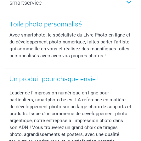
smartservice
MyNameBook
Fin d'études
Durabilité
Coques smartphone
Fête des Mères
Plan du site
Contact
Stickers & Etiquettes
Naissance & baptême
Conditions
smartgarantie
Toile photo personnalisé
Cadres photo, accessoires déco & bonbons
Fête des Pères
Droit de rétraction
smartbonus
Avec smartphoto, le spécialiste du Livre Photo en ligne et
Calendrier photos & Agendas photo
Toussaint
Plaintes
smartfriends
du développement photo numérique, faites parler l'artiste
Dénicheur d'idées cadeau
Rentrée des classes
Conditions générales
Modes de paiement
qui sommeille en vous et réalisez des magnifiques toiles
Communion
Vie privée
Modes de livraison
personnalisés avec avec vos propres photos !
Saint-Valentin
Gestion des cookies
Grandes Quantités
Vacances
Tarifs
Statut de ma commande
Un produit pour chaque envie !
Investisseurs
Droit de rétractation
Leader de l'impression numérique en ligne pour
particuliers, smartphoto.be est LA référence en matière
de développement photo sur un large choix de supports et
produits. Issue d'un commerce de développement photo
argentique, notre entreprise a l'impression photo dans
son ADN ! Vous trouverez un grand choix de tirages
photo, agrandissements et posters, avec une qualité