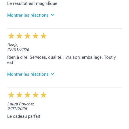
Le résultat est magnifique
Montrer les réactions
3/03/2026
13:03
Votre excellent commentaire nous touche beaucoup
Benja,
Benjamin.
27/01/2026
Votre satisfaction est notre plus belle réussite.
Nous vous remercions et restons à votre entière
Rien à dire! Services, qualité, livraison, emballage. Tout y
disposition,
est !
Laila@Smartphoto
Montrer les réactions
5/03/2026
12:47
Nous vous remercions chaleureusement pour votre
Laura Boucher,
excellent commentaire Benjamin. Votre satisfaction
9/01/2026
est notre plus grande récompense.
L'équipe Smartphoto reste à votre entière
Le cadeau parfait
disposition.
Laila@Smartphoto