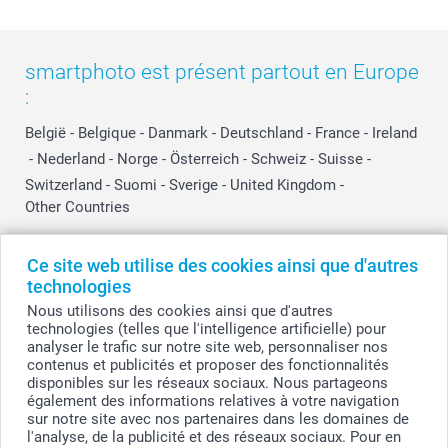
smartphoto est présent partout en Europe
:
België
-
Belgique
-
Danmark
-
Deutschland
-
France
-
Ireland
-
Nederland
-
Norge
-
Österreich
-
Schweiz
-
Suisse
-
Switzerland
-
Suomi
-
Sverige
-
United Kingdom
-
Other Countries
Ce site web utilise des cookies ainsi que d'autres
Tous les prix sont en EURO (€), TVA incluse et hors frais de port.
technologies
Nous utilisons des cookies ainsi que d'autres
technologies (telles que l'intelligence artificielle) pour
analyser le trafic sur notre site web, personnaliser nos
© smartphoto group. Tous droits réservés
contenus et publicités et proposer des fonctionnalités
smartphoto group SA.
Siège social : Kwatrechtsteenweg 160, 9230 Wetteren, Belgique
disponibles sur les réseaux sociaux. Nous partageons
Numéro de TVA BE 0405.706.755
également des informations relatives à votre navigation
Numéro d'entreprise 0405.706.755.
sur notre site avec nos partenaires dans les domaines de
Coordonnées bancaires: IBAN BE71 2850 2711 5569 - BIC: GEBABEBB
l'analyse, de la publicité et des réseaux sociaux. Pour en