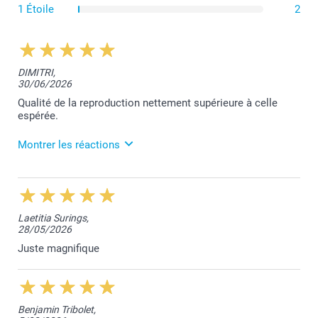
1 Étoile
2
DIMITRI,
30/06/2026
Qualité de la reproduction nettement supérieure à celle
espérée.
Montrer les réactions
8/07/2026
12:12
Bonjour,
Laetitia Surings,
28/05/2026
Merci pour votre belle évaluation. Cela fait très
plaisir!
Juste magnifique
Bien à vous,
Toumia de smartphoto
Benjamin Tribolet,