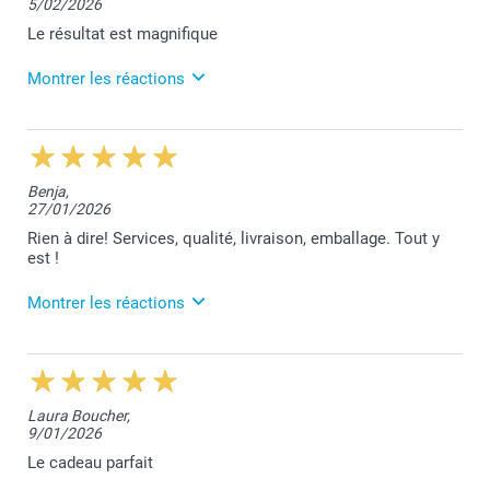
5/02/2026
Le résultat est magnifique
Montrer les réactions
3/03/2026
13:03
Votre excellent commentaire nous touche beaucoup
Benja,
Benjamin.
27/01/2026
Votre satisfaction est notre plus belle réussite.
Nous vous remercions et restons à votre entière
Rien à dire! Services, qualité, livraison, emballage. Tout y
disposition,
est !
Laila@Smartphoto
Montrer les réactions
5/03/2026
12:47
Nous vous remercions chaleureusement pour votre
Laura Boucher,
excellent commentaire Benjamin. Votre satisfaction
9/01/2026
est notre plus grande récompense.
L'équipe Smartphoto reste à votre entière
Le cadeau parfait
disposition.