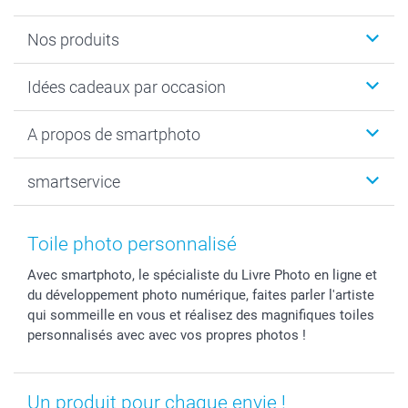
Nos produits
Faire-part & Cartes
Idées cadeaux par occasion
Cadeaux photo
Livre photo
Noël
A propos de smartphoto
Tirage photo & agrandissement
Anniversaire
Photo sur toile, Poster & Pêle-mêle
Mariage
Qui sommes-nous ?
smartservice
MyNameBook
Fin d'études
Durabilité
Coques smartphone
Fête des Mères
Plan du site
Contact
Stickers & Etiquettes
Naissance & baptême
Conditions
smartgarantie
Toile photo personnalisé
Cadres photo, accessoires déco & bonbons
Fête des Pères
Droit de rétraction
smartbonus
Avec smartphoto, le spécialiste du Livre Photo en ligne et
Calendrier photos & Agendas photo
Toussaint
Plaintes
smartfriends
du développement photo numérique, faites parler l'artiste
Dénicheur d'idées cadeau
Rentrée des classes
Conditions générales
Modes de paiement
qui sommeille en vous et réalisez des magnifiques toiles
Communion
Vie privée
Modes de livraison
personnalisés avec avec vos propres photos !
Saint-Valentin
Gestion des cookies
Grandes Quantités
Vacances
Tarifs
Statut de ma commande
Un produit pour chaque envie !
Investisseurs