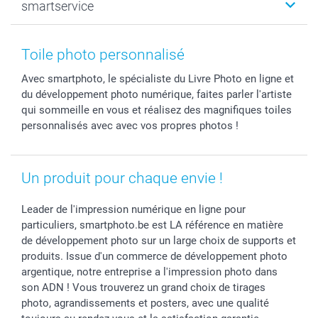
smartservice
MyNameBook
Fin d'études
Durabilité
Coques smartphone
Fête des Mères
Plan du site
Contact
Stickers & Etiquettes
Naissance & baptême
Conditions
smartgarantie
Toile photo personnalisé
Cadres photo, accessoires déco & bonbons
Fête des Pères
Droit de rétraction
smartbonus
Avec smartphoto, le spécialiste du Livre Photo en ligne et
Calendrier photos & Agendas photo
Toussaint
Plaintes
smartfriends
du développement photo numérique, faites parler l'artiste
Dénicheur d'idées cadeau
Rentrée des classes
Conditions générales
Modes de paiement
qui sommeille en vous et réalisez des magnifiques toiles
Communion
Vie privée
Modes de livraison
personnalisés avec avec vos propres photos !
Saint-Valentin
Gestion des cookies
Grandes Quantités
Vacances
Tarifs
Statut de ma commande
Un produit pour chaque envie !
Investisseurs
Droit de rétractation
Leader de l'impression numérique en ligne pour
particuliers, smartphoto.be est LA référence en matière
de développement photo sur un large choix de supports et
produits. Issue d'un commerce de développement photo
argentique, notre entreprise a l'impression photo dans
son ADN ! Vous trouverez un grand choix de tirages
photo, agrandissements et posters, avec une qualité