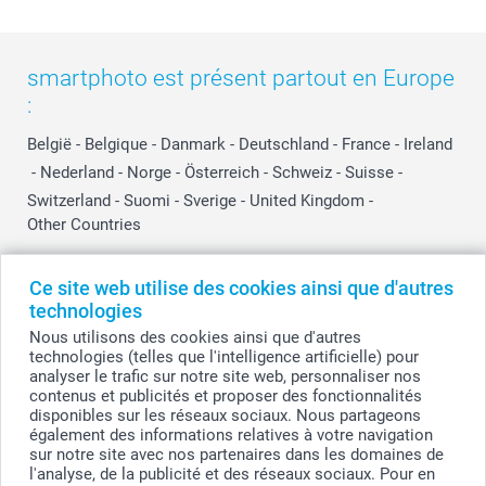
smartphoto est présent partout en Europe
:
België
-
Belgique
-
Danmark
-
Deutschland
-
France
-
Ireland
-
Nederland
-
Norge
-
Österreich
-
Schweiz
-
Suisse
-
Switzerland
-
Suomi
-
Sverige
-
United Kingdom
-
Other Countries
Ce site web utilise des cookies ainsi que d'autres
Tous les prix sont en EURO (€), TVA incluse et hors frais de port.
technologies
Nous utilisons des cookies ainsi que d'autres
technologies (telles que l'intelligence artificielle) pour
analyser le trafic sur notre site web, personnaliser nos
© smartphoto group. Tous droits réservés
contenus et publicités et proposer des fonctionnalités
smartphoto group SA.
Siège social : Kwatrechtsteenweg 160, 9230 Wetteren, Belgique
disponibles sur les réseaux sociaux. Nous partageons
Numéro de TVA BE 0405.706.755
également des informations relatives à votre navigation
Numéro d'entreprise 0405.706.755.
sur notre site avec nos partenaires dans les domaines de
Coordonnées bancaires: IBAN BE71 2850 2711 5569 - BIC: GEBABEBB
l'analyse, de la publicité et des réseaux sociaux. Pour en