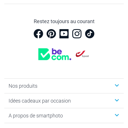
Restez toujours au courant
Nos produits
Faire-part & Cartes
Idées cadeaux par occasion
Cadeaux photo
Livre photo
Noël
A propos de smartphoto
Tirage photo & agrandissement
Anniversaire
Photo sur toile, Poster & Pêle-mêle
Mariage
Qui sommes-nous ?