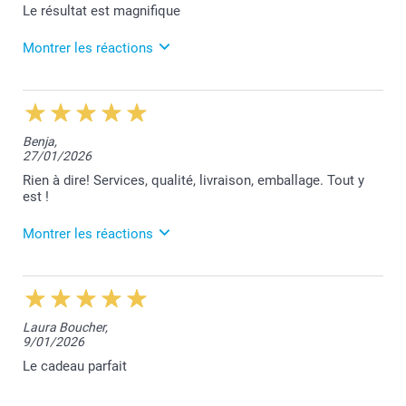
Le résultat est magnifique
Montrer les réactions
3/03/2026
13:03
Votre excellent commentaire nous touche beaucoup
Benja,
Benjamin.
27/01/2026
Votre satisfaction est notre plus belle réussite.
Nous vous remercions et restons à votre entière
Rien à dire! Services, qualité, livraison, emballage. Tout y
disposition,
est !
Laila@Smartphoto
Montrer les réactions
5/03/2026
12:47
Nous vous remercions chaleureusement pour votre
Laura Boucher,
excellent commentaire Benjamin. Votre satisfaction
9/01/2026
est notre plus grande récompense.
L'équipe Smartphoto reste à votre entière
Le cadeau parfait
disposition.
Laila@Smartphoto