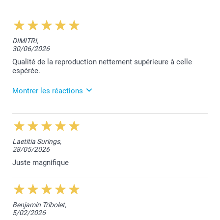
DIMITRI,
30/06/2026
Qualité de la reproduction nettement supérieure à celle
espérée.
Montrer les réactions
8/07/2026
12:12
Bonjour,
Laetitia Surings,
28/05/2026
Merci pour votre belle évaluation. Cela fait très
plaisir!
Juste magnifique
Bien à vous,
Toumia de smartphoto
Benjamin Tribolet,
5/02/2026