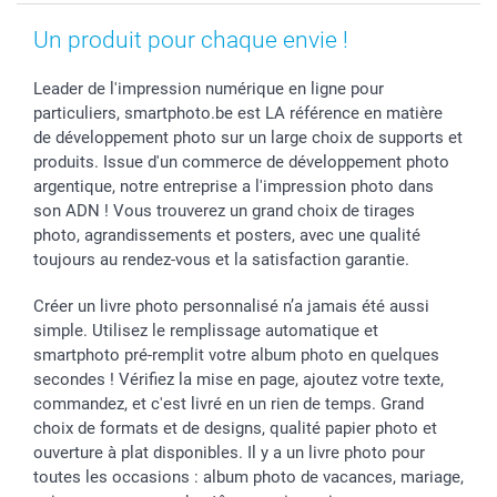
Saint-Valentin
Gestion des cookies
Grandes Quantités
Vacances
Tarifs
Statut de ma commande
Un produit pour chaque envie !
Investisseurs
Leader de l'impression numérique en ligne pour
Droit de rétractation
particuliers, smartphoto.be est LA référence en matière
de développement photo sur un large choix de supports et
produits. Issue d'un commerce de développement photo
argentique, notre entreprise a l'impression photo dans
son ADN ! Vous trouverez un grand choix de tirages
photo, agrandissements et posters, avec une qualité
toujours au rendez-vous et la satisfaction garantie.
Créer un livre photo personnalisé n’a jamais été aussi
simple. Utilisez le remplissage automatique et
smartphoto pré-remplit votre album photo en quelques
secondes ! Vérifiez la mise en page, ajoutez votre texte,
commandez, et c'est livré en un rien de temps. Grand
choix de formats et de designs, qualité papier photo et
ouverture à plat disponibles. Il y a un livre photo pour
toutes les occasions : album photo de vacances, mariage,