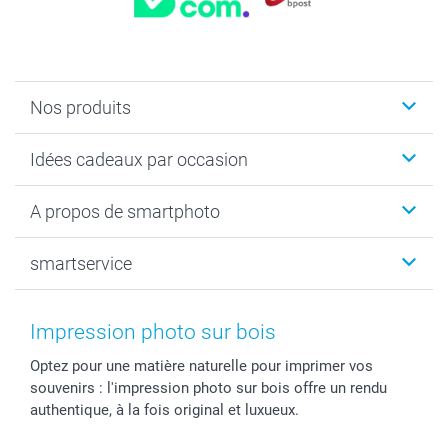
Nos produits
Faire-part & Cartes
Idées cadeaux par occasion
Cadeaux photo
Livre photo
Noël
A propos de smartphoto
Tirage photo & agrandissement
Anniversaire
Photo sur toile, Poster & Pêle-mêle
Mariage
Qui sommes-nous ?
smartservice
MyNameBook
Fin d'études
Durabilité
Coques smartphone
Fête des Mères
Plan du site
Contact
Stickers & Etiquettes
Naissance & baptême
Conditions
smartgarantie
Impression photo sur bois
Cadres photo, accessoires déco & bonbons
Fête des Pères
Droit de rétraction
smartbonus
Optez pour une matière naturelle pour imprimer vos
Calendrier photos & Agendas photo
Toussaint
Plaintes
smartfriends
souvenirs : l'impression photo sur bois offre un rendu
Dénicheur d'idées cadeau
Rentrée des classes
Conditions générales
Modes de paiement
authentique, à la fois original et luxueux.
Communion
Vie privée
Modes de livraison