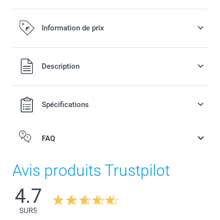
Information de prix
Tous les prix sont en EURO (€), TVA incluse et hors frais de
Description
port.
Spécifications
FAQ
Avis produits Trustpilot
4.7
SUR
5