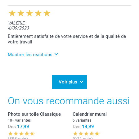
11/09/2023
11:39
Bonjour Sylvie,
VALÉRIE,
4/09/2023
Je vous remercie pour votre retour de satisfaction.
Entièrement satisfaite de votre service et de la qualité de
Belle journée,
votre travail
Lucie@smartphoto
Montrer les réactions
11/09/2023
11:43
Bonjour Valérie,
Voir plus
Je vous remercie pour votre retour de satisfaction.
On vous recommande aussi
Belle journée,
Lucie@smartphoto
Photo sur toile Classique
Calendrier mural
10+ variantes
6 variantes
Dès
17,99
Dès
14,99
(585 avis)
(974 avis)