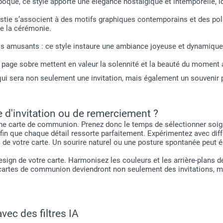
poque, ce style apporte une élégance nostalgique et intemporelle, i
’hostie s’associent à des motifs graphiques contemporains et des po
de la cérémonie.
ails amusants : ce style instaure une ambiance joyeuse et dynamique 
page sobre mettent en valeur la solennité et la beauté du moment 
qui sera non seulement une invitation, mais également un souvenir p
d'invitation ou de remerciement ?
ne carte de communion. Prenez donc le temps de sélectionner soig
fin que chaque détail ressorte parfaitement. Expérimentez avec di
uel de votre carte. Un sourire naturel ou une posture spontanée peut 
sign de votre carte. Harmonisez les couleurs et les arrière-plans de
s cartes de communion deviendront non seulement des invitations, m
ec des filtres IA