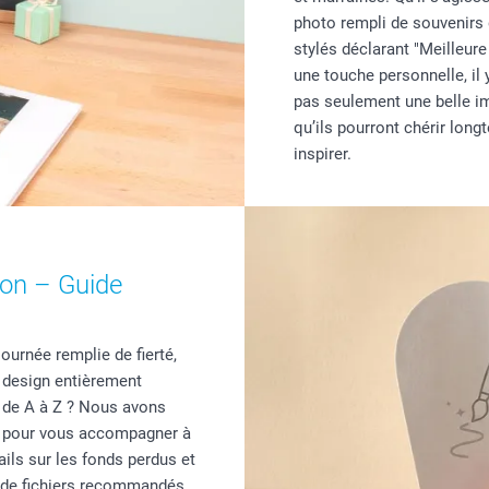
photo rempli de souvenirs 
stylés déclarant "Meilleur
une touche personnelle, il 
pas seulement une belle im
qu’ils pourront chérir lon
inspirer.
on – Guide
urnée remplie de fierté,
n design entièrement
 de A à Z ? Nous avons
s pour vous accompagner à
ils sur les fonds perdus et
ts de fichiers recommandés