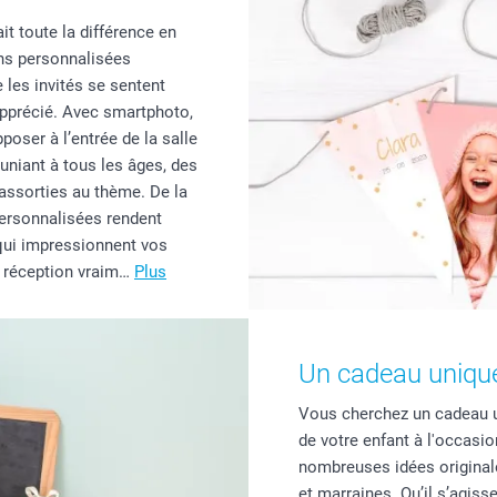
it toute la différence en
ns personnalisées
 les invités se sentent
 apprécié. Avec smartphoto,
oser à l’entrée de la salle
uniant à tous les âges, des
 assorties au thème. De la
personnalisées rendent
 qui impressionnent vos
e réception vraim…
Plus
Un cadeau unique 
Vous cherchez un cadeau uni
de votre enfant à l'occasi
nombreuses idées originale
et marraines. Qu’il s’agi