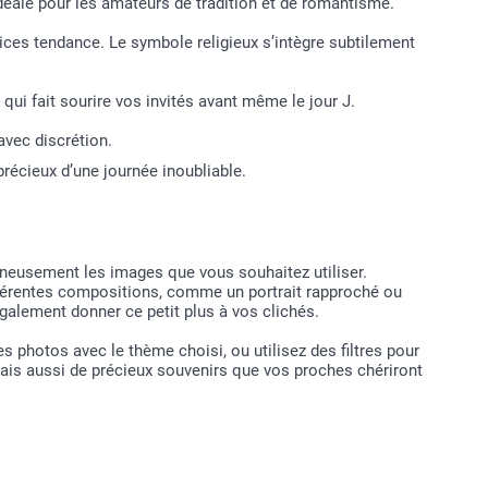
déale pour les amateurs de tradition et de romantisme.
lices tendance. Le symbole religieux s’intègre subtilement
qui fait sourire vos invités avant même le jour J.
avec discrétion.
récieux d’une journée inoubliable.
neusement les images que vous souhaitez utiliser.
fférentes compositions, comme un portrait rapproché ou
également donner ce petit plus à vos clichés.
s photos avec le thème choisi, ou utilisez des filtres pour
ais aussi de précieux souvenirs que vos proches chériront