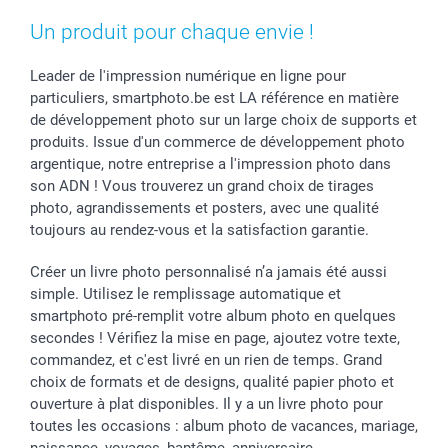
Saint-Valentin
Gestion des cookies
Grandes Quantités
Un produit pour chaque envie !
Vacances
Tarifs
Statut de ma commande
Investisseurs
Leader de l'impression numérique en ligne pour
particuliers, smartphoto.be est LA référence en matière
Droit de rétractation
de développement photo sur un large choix de supports et
produits. Issue d'un commerce de développement photo
argentique, notre entreprise a l'impression photo dans
son ADN ! Vous trouverez un grand choix de tirages
photo, agrandissements et posters, avec une qualité
toujours au rendez-vous et la satisfaction garantie.
Créer un livre photo personnalisé n’a jamais été aussi
simple. Utilisez le remplissage automatique et
smartphoto pré-remplit votre album photo en quelques
secondes ! Vérifiez la mise en page, ajoutez votre texte,
commandez, et c'est livré en un rien de temps. Grand
choix de formats et de designs, qualité papier photo et
ouverture à plat disponibles. Il y a un livre photo pour
toutes les occasions : album photo de vacances, mariage,