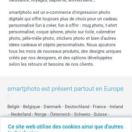
naissance, voyages, baptême, anniversaire…
smartphoto est un e-commerce d'impression photo
digitale qui offre toujours plus de choix pour un cadeau
personnalisé fun à créer, fun à offrir : mug photo, t-shirt
personnalisé, coque iphone, photo sur toile, calendrier
photo, pêle-mêle photo, stickers photo et bien d’autres
idées cadeaux et objets personnalisés. Nous ajoutons
tous les mois de nouveaux produits, des designs uniques
créés par nos designers, et des options développées
selon les retours et besoins de nos clients.
smartphoto est présent partout en Europe
:
België
-
Belgique
-
Danmark
-
Deutschland
-
France
-
Ireland
-
Nederland
-
Norge
-
Österreich
-
Schweiz
-
Suisse
-
Switzerland
-
Suomi
-
Sverige
-
United Kingdom
-
Ce site web utilise des cookies ainsi que d'autres
Other Countries