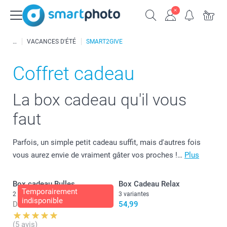
VACANCES D'ÉTÉ
SMART2GIVE
Coffret cadeau
La box cadeau qu'il vous
faut
Parfois, un simple petit cadeau suffit, mais d'autres fois
vous aurez envie de vraiment gâter vos proches !…
Plus
Box cadeau Bulles
Box Cadeau Relax
Temporairement
2 variantes
3 variantes
indisponible
Dès
52,99
54,99
(5 avis)