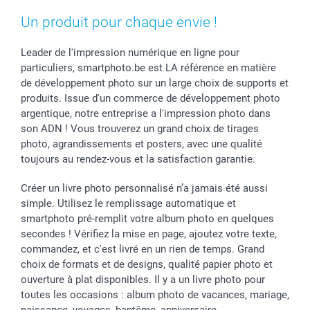
Saint-Valentin
Gestion des cookies
Grandes Quantités
Un produit pour chaque envie !
Vacances
Tarifs
Statut de ma commande
Investisseurs
Leader de l'impression numérique en ligne pour
particuliers, smartphoto.be est LA référence en matière
Droit de rétractation
de développement photo sur un large choix de supports et
produits. Issue d'un commerce de développement photo
argentique, notre entreprise a l'impression photo dans
son ADN ! Vous trouverez un grand choix de tirages
photo, agrandissements et posters, avec une qualité
toujours au rendez-vous et la satisfaction garantie.
Créer un livre photo personnalisé n’a jamais été aussi
simple. Utilisez le remplissage automatique et
smartphoto pré-remplit votre album photo en quelques
secondes ! Vérifiez la mise en page, ajoutez votre texte,
commandez, et c'est livré en un rien de temps. Grand
choix de formats et de designs, qualité papier photo et
ouverture à plat disponibles. Il y a un livre photo pour
toutes les occasions : album photo de vacances, mariage,