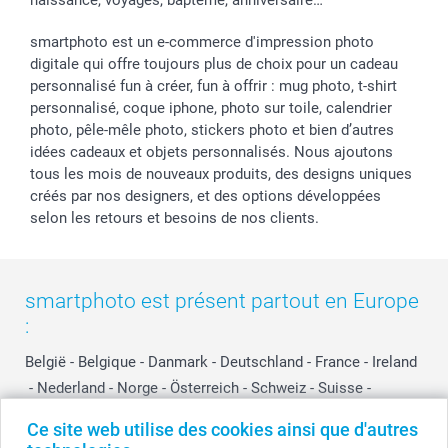
naissance, voyages, baptême, anniversaire…
smartphoto est un e-commerce d'impression photo
digitale qui offre toujours plus de choix pour un cadeau
personnalisé fun à créer, fun à offrir : mug photo, t-shirt
personnalisé, coque iphone, photo sur toile, calendrier
photo, pêle-mêle photo, stickers photo et bien d’autres
idées cadeaux et objets personnalisés. Nous ajoutons
tous les mois de nouveaux produits, des designs uniques
créés par nos designers, et des options développées
selon les retours et besoins de nos clients.
smartphoto est présent partout en Europe
:
België
-
Belgique
-
Danmark
-
Deutschland
-
France
-
Ireland
-
Nederland
-
Norge
-
Österreich
-
Schweiz
-
Suisse
-
Switzerland
-
Suomi
-
Sverige
-
United Kingdom
-
Ce site web utilise des cookies ainsi que d'autres
Other Countries