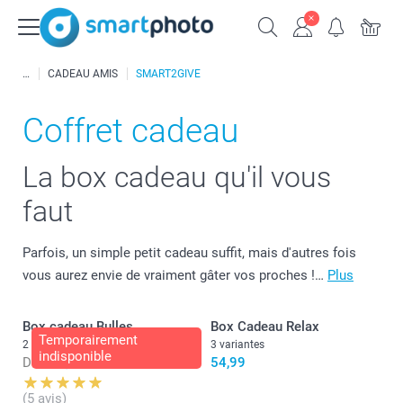
CADEAU AMIS
SMART2GIVE
Coffret cadeau
La box cadeau qu'il vous
faut
Parfois, un simple petit cadeau suffit, mais d'autres fois
vous aurez envie de vraiment gâter vos proches !…
Plus
Box cadeau Bulles
Box Cadeau Relax
Temporairement
2 variantes
3 variantes
indisponible
Dès
52,99
54,99
(5 avis)