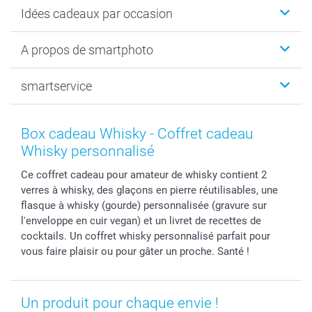
Faire-part & Cartes
Idées cadeaux par occasion
Cadeaux photo
Livre photo
Noël
A propos de smartphoto
Tirage photo & agrandissement
Anniversaire
Photo sur toile, Poster & Pêle-mêle
Mariage
Qui sommes-nous ?
smartservice
MyNameBook
Fin d'études
Durabilité
Coques smartphone
Fête des Mères
Plan du site
Contact
Stickers & Etiquettes
Naissance & baptême
Conditions
smartgarantie
Box cadeau Whisky - Coffret cadeau
Cadres photo, accessoires déco & bonbons
Fête des Pères
Droit de rétraction
smartbonus
Whisky personnalisé
Calendrier photos & Agendas photo
Toussaint
Plaintes
smartfriends
Ce coffret cadeau pour amateur de whisky contient 2
Dénicheur d'idées cadeau
Rentrée des classes
Conditions générales
Modes de paiement
verres à whisky, des glaçons en pierre réutilisables, une
Communion
Vie privée
Modes de livraison
flasque à whisky (gourde) personnalisée (gravure sur
Saint-Valentin
Gestion des cookies
Grandes Quantités
l'enveloppe en cuir vegan) et un livret de recettes de
Vacances
Tarifs
Statut de ma commande
cocktails. Un coffret whisky personnalisé parfait pour
vous faire plaisir ou pour gâter un proche. Santé !
Investisseurs
Droit de rétractation
Un produit pour chaque envie !