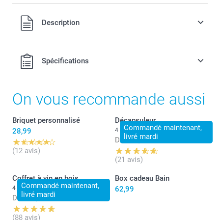
Tous les prix sont en EURO (€), TVA incluse et hors frais de
Description
port.
Spécifications
On vous recommande aussi
Briquet personnalisé
Décapsuleur
Commandé maintenant,
28,99
4 variantes
livré mardi
Dès
14,99
(12 avis)
(21 avis)
Coffret à vin en bois
Box cadeau Bain
Commandé maintenant,
4 variantes
62,99
livré mardi
Dès
13,99
(88 avis)