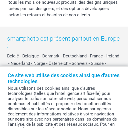
tous les mois de nouveaux produits, des designs uniques
créés par nos designers, et des options développées
selon les retours et besoins de nos clients.
smartphoto est présent partout en Europe
:
België
-
Belgique
-
Danmark
-
Deutschland
-
France
-
Ireland
-
Nederland
-
Norge
-
Österreich
-
Schweiz
-
Suisse
-
Switzerland
-
Suomi
-
Sverige
-
United Kingdom
-
Ce site web utilise des cookies ainsi que d'autres
Other Countries
technologies
Nous utilisons des cookies ainsi que d'autres
technologies (telles que l'intelligence artificielle) pour
Tous les prix sont en EURO (€), TVA incluse et hors frais de port.
analyser le trafic sur notre site web, personnaliser nos
contenus et publicités et proposer des fonctionnalités
disponibles sur les réseaux sociaux. Nous partageons
également des informations relatives à votre navigation
sur notre site avec nos partenaires dans les domaines de
© smartphoto group. Tous droits réservés
smartphoto group SA.
l'analyse, de la publicité et des réseaux sociaux. Pour en
Siège social : Kwatrechtsteenweg 160, 9230 Wetteren, Belgique