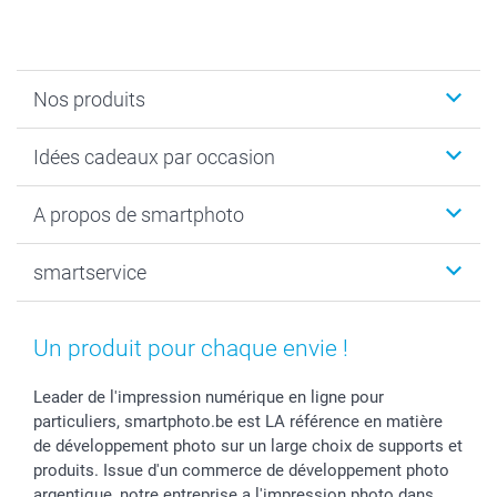
Nos produits
Faire-part & Cartes
Idées cadeaux par occasion
Cadeaux photo
Livre photo
Noël
A propos de smartphoto
Tirage photo & agrandissement
Anniversaire
Photo sur toile, Poster & Pêle-mêle
Mariage
Qui sommes-nous ?
smartservice
MyNameBook
Fin d'études
Durabilité
Coques smartphone
Fête des Mères
Plan du site
Contact
Stickers & Etiquettes
Naissance & baptême
Conditions
smartgarantie
Un produit pour chaque envie !
Cadres photo, accessoires déco & bonbons
Fête des Pères
Droit de rétraction
smartbonus
Calendrier photos & Agendas photo
Toussaint
Plaintes
smartfriends
Leader de l'impression numérique en ligne pour
particuliers, smartphoto.be est LA référence en matière
Dénicheur d'idées cadeau
Rentrée des classes
Conditions générales
Modes de paiement
de développement photo sur un large choix de supports et
Communion
Vie privée
Modes de livraison
produits. Issue d'un commerce de développement photo
Saint-Valentin
Gestion des cookies
Grandes Quantités
argentique, notre entreprise a l'impression photo dans