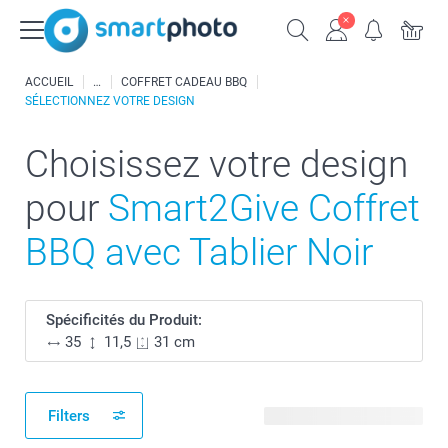
ACCUEIL
COFFRET CADEAU BBQ
SÉLECTIONNEZ VOTRE DESIGN
Choisissez votre design
pour
Smart2Give Coffret
BBQ avec Tablier Noir
Spécificités du Produit:
35
11,5
31 cm
Filters
53 modèles disponibles