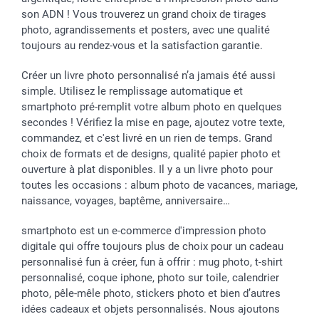
Vacances
Tarifs
Statut de ma commande
son ADN ! Vous trouverez un grand choix de tirages
Investisseurs
photo, agrandissements et posters, avec une qualité
toujours au rendez-vous et la satisfaction garantie.
Droit de rétractation
Créer un livre photo personnalisé n’a jamais été aussi
simple. Utilisez le remplissage automatique et
smartphoto pré-remplit votre album photo en quelques
secondes ! Vérifiez la mise en page, ajoutez votre texte,
commandez, et c'est livré en un rien de temps. Grand
choix de formats et de designs, qualité papier photo et
ouverture à plat disponibles. Il y a un livre photo pour
toutes les occasions : album photo de vacances, mariage,
naissance, voyages, baptême, anniversaire…
smartphoto est un e-commerce d'impression photo
digitale qui offre toujours plus de choix pour un cadeau
personnalisé fun à créer, fun à offrir : mug photo, t-shirt
personnalisé, coque iphone, photo sur toile, calendrier
photo, pêle-mêle photo, stickers photo et bien d’autres
idées cadeaux et objets personnalisés. Nous ajoutons