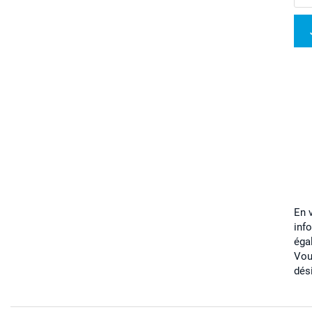
En 
inf
éga
Vou
dés