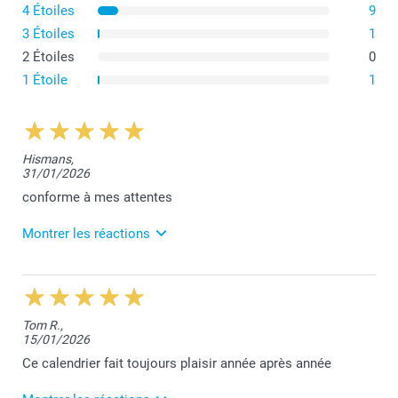
4 Étoiles
9
3 Étoiles
1
2 Étoiles
0
1 Étoile
1
Hismans,
31/01/2026
conforme à mes attentes
Montrer les réactions
3/03/2026
13:28
Merci pour votre super commentaire René. Nous
Tom R.,
sommes ravis que notre travail vous plaise.
15/01/2026
Toujours à votre écoute,
Laila@Smartphoto
Ce calendrier fait toujours plaisir année après année