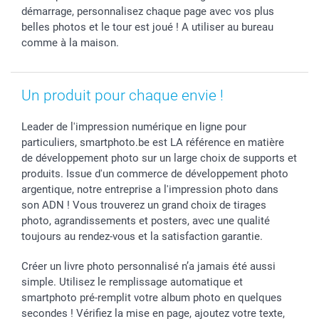
Saint-Valentin
Gestion des cookies
Grandes Quantités
démarrage, personnalisez chaque page avec vos plus
belles photos et le tour est joué ! A utiliser au bureau
Vacances
Tarifs
Statut de ma commande
comme à la maison.
Investisseurs
Droit de rétractation
Un produit pour chaque envie !
Leader de l'impression numérique en ligne pour
particuliers, smartphoto.be est LA référence en matière
de développement photo sur un large choix de supports et
produits. Issue d'un commerce de développement photo
argentique, notre entreprise a l'impression photo dans
son ADN ! Vous trouverez un grand choix de tirages
photo, agrandissements et posters, avec une qualité
toujours au rendez-vous et la satisfaction garantie.
Créer un livre photo personnalisé n’a jamais été aussi
simple. Utilisez le remplissage automatique et
smartphoto pré-remplit votre album photo en quelques
secondes ! Vérifiez la mise en page, ajoutez votre texte,