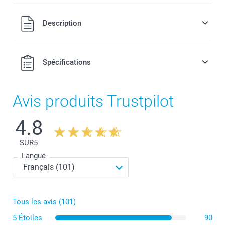
Tous les prix sont en EURO (€), TVA incluse et hors frais de
Description
port.
Spécifications
Avis produits Trustpilot
4.8
SUR
5
Langue
Tous les avis (101)
5 Étoiles
90