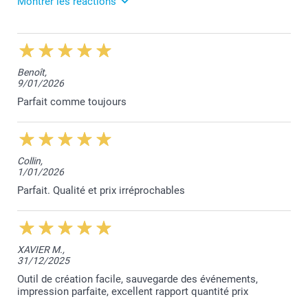
Montrer les réactions
5/03/2026
13:12
Votre excellent commentaire nous touche beaucoup
Benoît,
Tom. Votre confiance est notre plus grande
9/01/2026
récompense.
Nous sommes à votre entière disposition,
Parfait comme toujours
Laila@Smartphoto
Collin,
1/01/2026
Parfait. Qualité et prix irréprochables
XAVIER M.,
31/12/2025
Outil de création facile, sauvegarde des événements,
impression parfaite, excellent rapport quantité prix