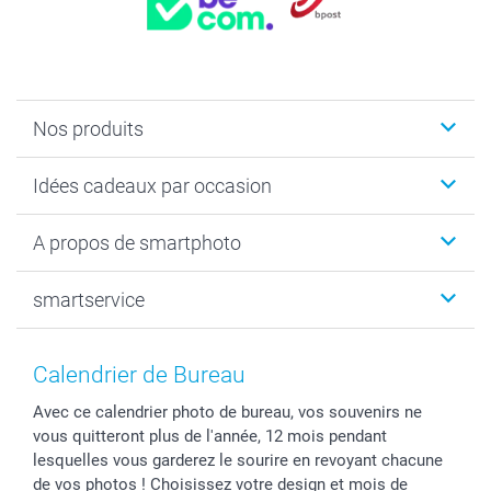
Nos produits
Faire-part & Cartes
Idées cadeaux par occasion
Cadeaux photo
Livre photo
Noël
A propos de smartphoto
Tirage photo & agrandissement
Anniversaire
Photo sur toile, Poster & Pêle-mêle
Mariage
Qui sommes-nous ?
smartservice
MyNameBook
Fin d'études
Durabilité
Coques smartphone
Fête des Mères
Plan du site
Contact
Stickers & Etiquettes
Naissance & baptême
Conditions
smartgarantie
Calendrier de Bureau
Cadres photo, accessoires déco & bonbons
Fête des Pères
Droit de rétraction
smartbonus
Avec ce calendrier photo de bureau, vos souvenirs ne
Calendrier photos & Agendas photo
Toussaint
Plaintes
smartfriends
vous quitteront plus de l'année, 12 mois pendant
Dénicheur d'idées cadeau
Rentrée des classes
Conditions générales
Modes de paiement
lesquelles vous garderez le sourire en revoyant chacune
Communion
Vie privée
Modes de livraison
de vos photos ! Choisissez votre design et mois de