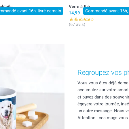
cktails
Verre à thé
mmandé avant 16h, livré demain
Commandé avant 16h, 
14,99
(67 avis)
Regroupez vos ph
Vous vous êtes déjà deman
accumulez sur votre smart
et buvez dans des souvenir
égayera votre journée, insé
un autre message. Nous vo
Attention : ces mugs vous f