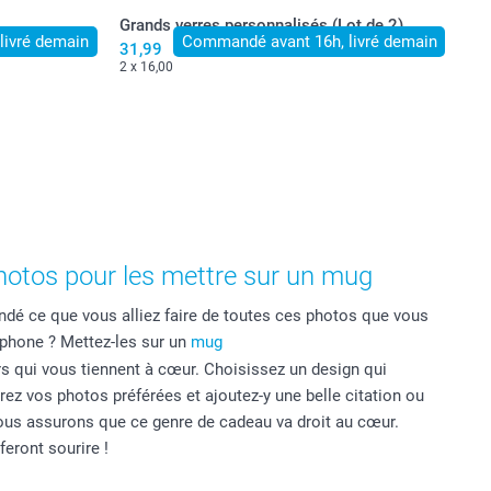
Grands verres personnalisés (Lot de 2)
livré demain
Commandé avant 16h, livré demain
31,99
2 x 16,00
otos pour les mettre sur un mug
dé ce que vous alliez faire de toutes ces photos que vous
phone ? Mettez-les sur un
mug
s qui vous tiennent à cœur. Choisissez un design qui
rez vos photos préférées et ajoutez-y une belle citation ou
us assurons que ce genre de cadeau va droit au cœur.
eront sourire !