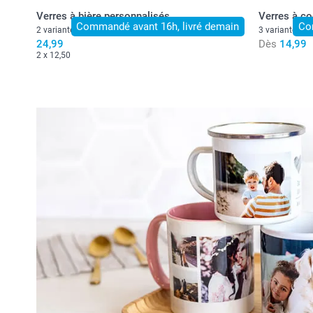
Verres à bière personnalisés
Verres à co
Commandé avant 16h, livré demain
Co
2 variantes
3 variantes
24,99
Dès
14,99
2 x 12,50