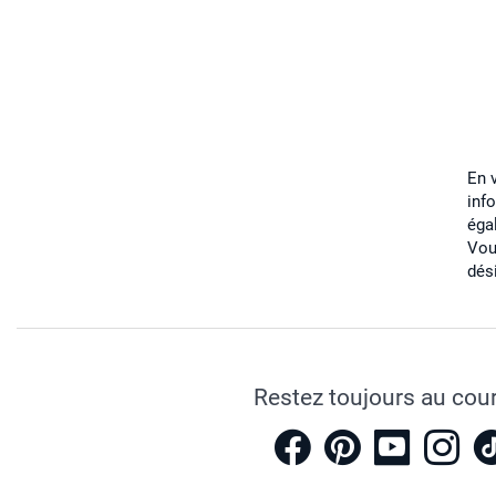
En 
inf
éga
Vou
dés
Restez toujours au cou