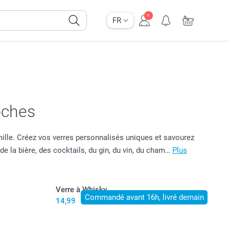
FR
oches
mille. Créez vos verres personnalisés uniques et savourez
de la bière, des cocktails, du gin, du vin, du cham…
Plus
Verre à Whisky
Commandé avant 16h, livré demain
14,99