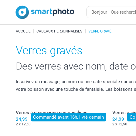
ACCUEIL
CADEAUX PERSONNALISÉS
VERRE GRAVÉ
Verres gravés
Des verres avec nom, date 
Inscrivez un message, un nom ou une date spéciale sur un ve
votre boisson avec une touche de fantaisie. Les boissons ser
Verres à champagne personnalisés
Verres à vi
Commandé avant 16h, livré demain
Co
24,99
24,99
2 x 12,50
2 x 12,50