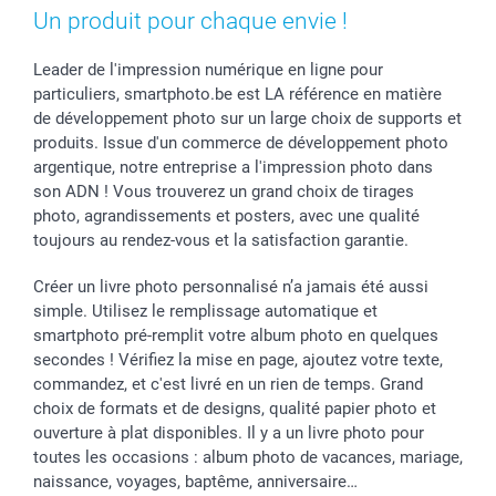
Stickers & Etiquettes
Naissance & baptême
Conditions
smartgarantie
Un produit pour chaque envie !
Cadres photo, accessoires déco & bonbons
Fête des Pères
Droit de rétraction
smartbonus
Calendrier photos & Agendas photo
Toussaint
Plaintes
smartfriends
Leader de l'impression numérique en ligne pour
particuliers, smartphoto.be est LA référence en matière
Dénicheur d'idées cadeau
Rentrée des classes
Conditions générales
Modes de paiement
de développement photo sur un large choix de supports et
Communion
Vie privée
Modes de livraison
produits. Issue d'un commerce de développement photo
Saint-Valentin
Gestion des cookies
Grandes Quantités
argentique, notre entreprise a l'impression photo dans
Vacances
Tarifs
Statut de ma commande
son ADN ! Vous trouverez un grand choix de tirages
Investisseurs
photo, agrandissements et posters, avec une qualité
toujours au rendez-vous et la satisfaction garantie.
Droit de rétractation
Créer un livre photo personnalisé n’a jamais été aussi
simple. Utilisez le remplissage automatique et
smartphoto pré-remplit votre album photo en quelques
secondes ! Vérifiez la mise en page, ajoutez votre texte,
commandez, et c'est livré en un rien de temps. Grand
choix de formats et de designs, qualité papier photo et
ouverture à plat disponibles. Il y a un livre photo pour
toutes les occasions : album photo de vacances, mariage,
naissance, voyages, baptême, anniversaire…