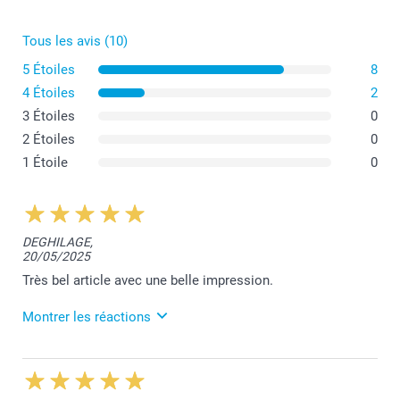
Tous les avis (10)
5 Étoiles
8
4 Étoiles
2
3 Étoiles
0
2 Étoiles
0
1 Étoile
0
DEGHILAGE,
20/05/2025
Très bel article avec une belle impression.
Montrer les réactions
21/05/2025
09:23
Merci pour votre belle évaluation, Philippe!