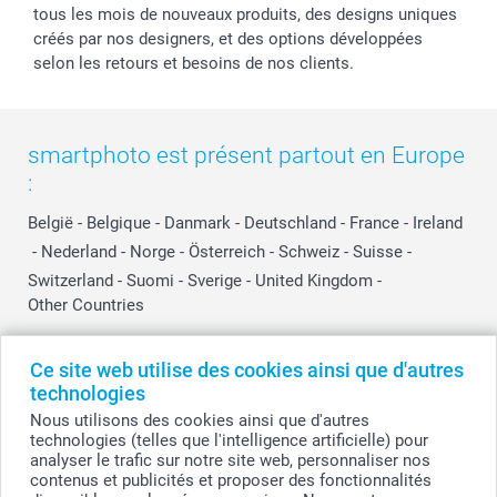
tous les mois de nouveaux produits, des designs uniques
créés par nos designers, et des options développées
selon les retours et besoins de nos clients.
smartphoto est présent partout en Europe
:
België
-
Belgique
-
Danmark
-
Deutschland
-
France
-
Ireland
-
Nederland
-
Norge
-
Österreich
-
Schweiz
-
Suisse
-
Switzerland
-
Suomi
-
Sverige
-
United Kingdom
-
Other Countries
Ce site web utilise des cookies ainsi que d'autres
Tous les prix sont en EURO (€), TVA incluse et hors frais de port.
technologies
Nous utilisons des cookies ainsi que d'autres
technologies (telles que l'intelligence artificielle) pour
analyser le trafic sur notre site web, personnaliser nos
© smartphoto group. Tous droits réservés
contenus et publicités et proposer des fonctionnalités
smartphoto group SA.