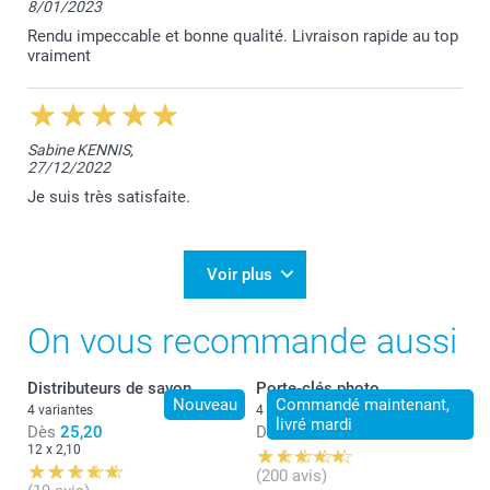
8/01/2023
Je vous remercie pour votre avis sur Trustpilot et
sommes ravie d'apprendre que vous soyez satisfaite
Rendu impeccable et bonne qualité. Livraison rapide au top
de nos services.
vraiment
Bien à vous,
Lucie @smartphoto
Sabine KENNIS,
27/12/2022
Je suis très satisfaite.
Voir plus
On vous recommande aussi
Distributeurs de savon
Porte-clés photo
Nouveau
Commandé maintenant,
4 variantes
4 variantes
livré mardi
Dès
25,20
Dès
12,49
12 x 2,10
(200 avis)