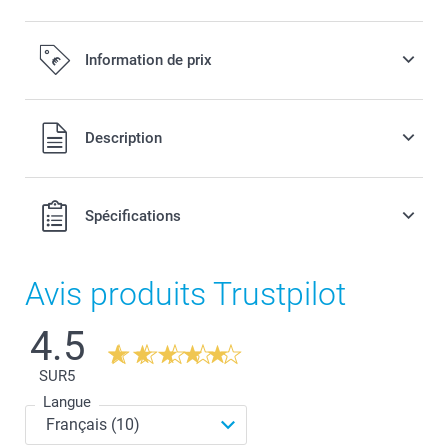
Information de prix
Tous les prix sont en EURO (€), TVA incluse et hors frais de
Description
port.
Spécifications
Avis produits Trustpilot
4.5
SUR
5
Langue