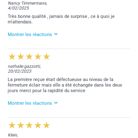
Nancy Timmermans,
Bien à vous,
4/02/2025
Lucie@smartphoto
Très bonne qualité , jamais de surprise , ce à quoi je
m’attendais.
Montrer les réactions
4/02/2025
10:44
Merci pour votre commentaire qui fait plaisir à lire
nathalie gazzotti,
Nancy. Votre satisfaction reste notre priorité.
20/02/2023
Toujours à votre service,
Laila@Smartphoto
La première reçue était défectueuse au niveau de la
fermeture éclair mais elle a été échangée dans les deux
jours merci pour la rapidité du service
Montrer les réactions
21/02/2023
10:23
Bonjour Nathalie,
Klein,