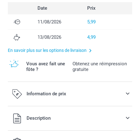
Date
Prix
11/08/2026
5,99
13/08/2026
4,99
En savoir plus sur les options de livraison
Vous avez fait une
Obtenez une réimpression
fôte ?
gratuite
Information de prix
Tous les prix sont en EURO (€), TVA incluse et hors frais de
Description
port.