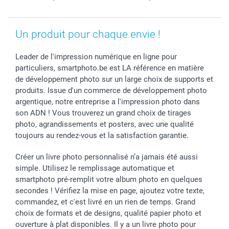
Saint-Valentin
Gestion des cookies
Grandes Quantités
Vacances
Tarifs
Statut de ma commande
Investisseurs
Un produit pour chaque envie !
Droit de rétractation
Leader de l'impression numérique en ligne pour
particuliers, smartphoto.be est LA référence en matière
de développement photo sur un large choix de supports et
produits. Issue d'un commerce de développement photo
argentique, notre entreprise a l'impression photo dans
son ADN ! Vous trouverez un grand choix de tirages
photo, agrandissements et posters, avec une qualité
toujours au rendez-vous et la satisfaction garantie.
Créer un livre photo personnalisé n’a jamais été aussi
simple. Utilisez le remplissage automatique et
smartphoto pré-remplit votre album photo en quelques
secondes ! Vérifiez la mise en page, ajoutez votre texte,
commandez, et c'est livré en un rien de temps. Grand
choix de formats et de designs, qualité papier photo et
ouverture à plat disponibles. Il y a un livre photo pour