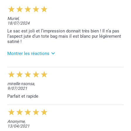
Muriel,
18/07/2024
Le sac est joli et l’impression donnait très bien ! Il n’a pas
l’aspect jute d’un tote bag mais il est blanc pur légèrement
satiné !
Montrer les réactions
18/07/2024
13:57
Bonjour Muriel,
mireille nsonsa,
9/07/2021
Je vous remercie pour votre belle évaluation.
Cela fait très plaisir!
Parfait et rapide
Belle journée,
Lucie@smartphoto
Anonyme,
13/04/2021