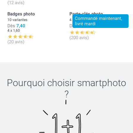
(12 avis)
Badges photo
Porte-clés photo
Commandé maintenant,
10 variantes
4 variantes
livré mardi
Dès
7,40
Dès
12,49
4 x 1,60
(200 avis)
(20 avis)
Pourquoi choisir
smartphoto
?