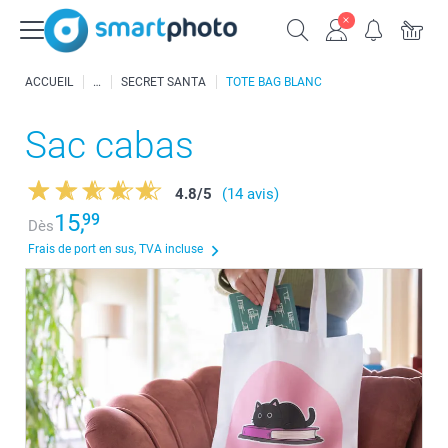
ACCUEIL
SECRET SANTA
TOTE BAG BLANC
Sac cabas
4.8
/
5
(14 avis)
15,
99
Dès
Frais de port en sus, TVA incluse