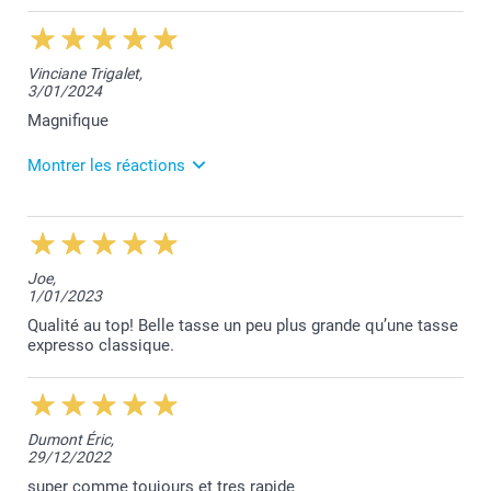
4/02/2025
13:31
Merci pour votre commentaire qui fait plaisir à lire
Vinciane Trigalet,
Myriam. Votre satisfaction est notre priorité.
3/01/2024
Nous restons à votre disposition,
Laila@Smartphoto
Magnifique
Montrer les réactions
4/01/2024
11:59
Nous sommes heureux de vous savoir satisfaite de
Joe,
vos tasses à café.
1/01/2023
Bien à vous,
Qualité au top! Belle tasse un peu plus grande qu’une tasse
Lucie@smartphoto
expresso classique.
Dumont Éric,
29/12/2022
super comme toujours et tres rapide