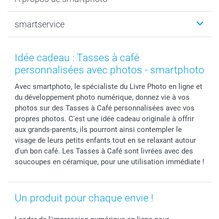
Tirage photo & agrandissement
Anniversaire
Photo sur toile, Poster & Pêle-mêle
Mariage
Qui sommes-nous ?
smartservice
MyNameBook
Fin d'études
Durabilité
Coques smartphone
Fête des Mères
Plan du site
Contact
Stickers & Etiquettes
Naissance & baptême
Conditions
smartgarantie
Idée cadeau : Tasses à café
Cadres photo, accessoires déco & bonbons
Fête des Pères
Droit de rétraction
smartbonus
personnalisées avec photos - smartphoto
Calendrier photos & Agendas photo
Toussaint
Plaintes
smartfriends
Avec smartphoto, le spécialiste du Livre Photo en ligne et
Dénicheur d'idées cadeau
Rentrée des classes
Conditions générales
Modes de paiement
du développement photo numérique, donnez vie à vos
Communion
Vie privée
Modes de livraison
photos sur des Tasses à Café personnalisées avec vos
Saint-Valentin
Gestion des cookies
Grandes Quantités
propres photos. C'est une idée cadeau originale à offrir
Vacances
Tarifs
Statut de ma commande
aux grands-parents, ils pourront ainsi contempler le
visage de leurs petits enfants tout en se relaxant autour
Investisseurs
d'un bon café. Les Tasses à Café sont livrées avec des
Droit de rétractation
soucoupes en céramique, pour une utilisation immédiate !
Un produit pour chaque envie !