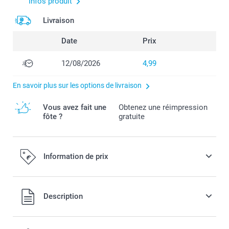
Infos produit
Livraison
Date
Prix
12/08/2026
4,99
En savoir plus sur les options de livraison
Vous avez fait une
Obtenez une réimpression
fôte ?
gratuite
Information de prix
Tous les prix sont en EURO (€), TVA incluse et hors frais de
Description
port.