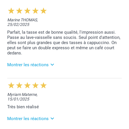
Marine THOMAS,
25/02/2025
Parfait, la tasse est de bonne qualité, l'impression aussi.
Passe au lave-vaisselle sans soucis. Seul point d'attention,
elles sont plus grandes que des tasses à cappuccino. On
peut se faire un double expresso et même un café court
dedans.
Montrer les réactions
6/03/2025
12:50
Merci pour votre commentaire qui fait plaisir à lire.
Myriam Materne,
Votre satisfaction est notre priorité.
15/01/2025
Les tasses passent bien au lave-vaisselle mais il est
toutefois conseillé de laver vos articles à la main
Très bien réalisé
afin de garantir leur durée dans le temps.
Toujours à votre service,
Montrer les réactions
Laila@Smartphoto