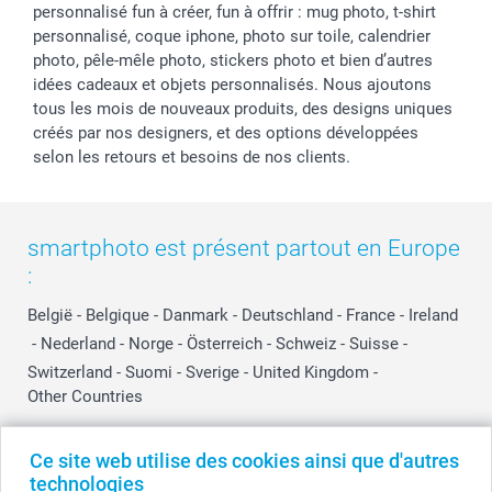
personnalisé fun à créer, fun à offrir : mug photo, t-shirt
personnalisé, coque iphone, photo sur toile, calendrier
photo, pêle-mêle photo, stickers photo et bien d’autres
idées cadeaux et objets personnalisés. Nous ajoutons
tous les mois de nouveaux produits, des designs uniques
créés par nos designers, et des options développées
selon les retours et besoins de nos clients.
smartphoto est présent partout en Europe
:
België
-
Belgique
-
Danmark
-
Deutschland
-
France
-
Ireland
-
Nederland
-
Norge
-
Österreich
-
Schweiz
-
Suisse
-
Switzerland
-
Suomi
-
Sverige
-
United Kingdom
-
Other Countries
Ce site web utilise des cookies ainsi que d'autres
Tous les prix sont en EURO (€), TVA incluse et hors frais de port.
technologies