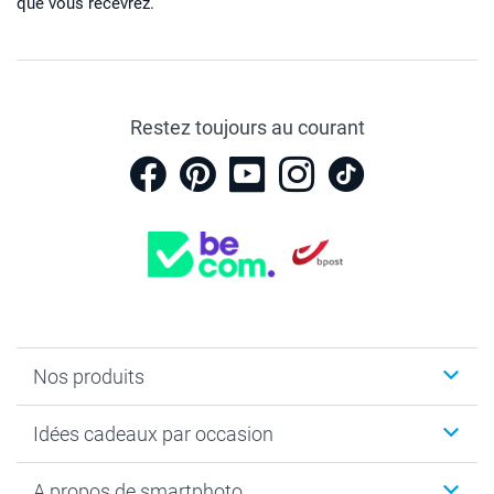
que vous recevrez.
Restez toujours au courant
Nos produits
Faire-part & Cartes
Idées cadeaux par occasion
Cadeaux photo
Livre photo
Noël
A propos de smartphoto