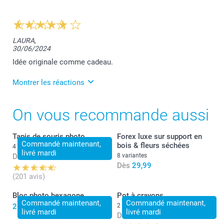
LAURA,
30/06/2024
Idée originale comme cadeau.
Montrer les réactions
1/07/2024
On vous recommande aussi
14:22
Bonjour Laura,
Tapis de souris photo
Forex luxe sur support en
Nous sommes très heureux de vous savoir satisfaite
Commandé maintenant,
bois & fleurs séchées
4 variantes
de nos services.
livré mardi
Dès
12,49
8 variantes
Dès
29,99
Merci et belle journée!
(201 avis)
Bien à vous,
Bloc photo hexagone
Pot à crayons
Lucie@smartphoto
Commandé maintenant,
Commandé maintenant,
23,99
2 variantes
livré mardi
livré mardi
Dès
14,99