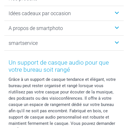
Faire-part & Cartes
Idées cadeaux par occasion
Cadeaux photo
Livre photo
Noël
A propos de smartphoto
Tirage photo & agrandissement
Anniversaire
Photo sur toile, Poster & Pêle-mêle
Mariage
Qui sommes-nous ?
smartservice
MyNameBook
Fin d'études
Durabilité
Coques smartphone
Fête des Mères
Plan du site
Contact
Stickers & Etiquettes
Naissance & baptême
Conditions
smartgarantie
Un support de casque audio pour que
Cadres photo, accessoires déco & bonbons
Fête des Pères
Droit de rétraction
smartbonus
votre bureau soit rangé
Calendrier photos & Agendas photo
Toussaint
Plaintes
smartfriends
Grâce à un support de casque tendance et élégant, votre
Dénicheur d'idées cadeau
Rentrée des classes
Conditions générales
Modes de paiement
bureau peut rester organisé et rangé lorsque vous
Communion
Vie privée
Modes de livraison
n'utilisez pas votre casque pour écouter de la musique,
Saint-Valentin
Gestion des cookies
Grandes Quantités
des podcasts ou des visioconférences. Il offre à votre
Vacances
Tarifs
Statut de ma commande
casque un espace de rangement dédié sur votre bureau
afin qu'il ne soit pas encombré. Fabriqué en bois, ce
Investisseurs
support de casque audio personnalisé est robuste et
Droit de rétractation
maintient fermement le casque. Vous pouvez demander