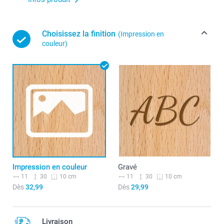
Choisissez la finition
(Impression en
couleur)
Impression en couleur
Gravé
11
30
11
30
10 cm
10 cm
Dès
32,99
Dès
29,99
Livraison