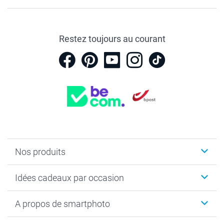
Restez toujours au courant
Nos produits
Faire-part & Cartes
Idées cadeaux par occasion
Cadeaux photo
Livre photo
Noël
A propos de smartphoto
Tirage photo & agrandissement
Anniversaire
Photo sur toile, Poster & Pêle-mêle
Mariage
Qui sommes-nous ?