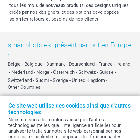
tous les mois de nouveaux produits, des designs uniques
créés par nos designers, et des options développées
selon les retours et besoins de nos clients.
smartphoto est présent partout en Europe
:
België
-
Belgique
-
Danmark
-
Deutschland
-
France
-
Ireland
-
Nederland
-
Norge
-
Österreich
-
Schweiz
-
Suisse
-
Switzerland
-
Suomi
-
Sverige
-
United Kingdom
-
Other Countries
Ce site web utilise des cookies ainsi que d'autres
Tous les prix sont en EURO (€), TVA incluse et hors frais de port.
technologies
Nous utilisons des cookies ainsi que d'autres
technologies (telles que l'intelligence artificielle) pour
analyser le trafic sur notre site web, personnaliser nos
© smartphoto group. Tous droits réservés
contenus et publicités et proposer des fonctionnalités
smartphoto group SA.