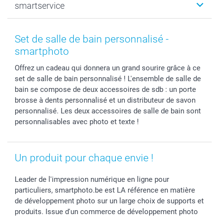
smartservice
MyNameBook
Fin d'études
Durabilité
Coques smartphone
Fête des Mères
Plan du site
Contact
Stickers & Etiquettes
Naissance & baptême
Conditions
smartgarantie
Set de salle de bain personnalisé -
Cadres photo, accessoires déco & bonbons
Fête des Pères
Droit de rétraction
smartbonus
smartphoto
Calendrier photos & Agendas photo
Toussaint
Plaintes
smartfriends
Offrez un cadeau qui donnera un grand sourire grâce à ce
Dénicheur d'idées cadeau
Rentrée des classes
Conditions générales
Modes de paiement
set de salle de bain personnalisé ! L'ensemble de salle de
Communion
Vie privée
Modes de livraison
bain se compose de deux accessoires de sdb : un porte
Saint-Valentin
Gestion des cookies
Grandes Quantités
brosse à dents personnalisé et un distributeur de savon
Vacances
Tarifs
Statut de ma commande
personnalisé. Les deux accessoires de salle de bain sont
personnalisables avec photo et texte !
Investisseurs
Droit de rétractation
Un produit pour chaque envie !
Leader de l'impression numérique en ligne pour
particuliers, smartphoto.be est LA référence en matière
de développement photo sur un large choix de supports et
produits. Issue d'un commerce de développement photo