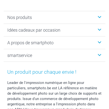
Nos produits
Faire-part & Cartes
Idées cadeaux par occasion
Cadeaux photo
Livre photo
Noël
A propos de smartphoto
Tirage photo & agrandissement
Anniversaire
Photo sur toile, Poster & Pêle-mêle
Mariage
Qui sommes-nous ?
smartservice
MyNameBook
Fin d'études
Durabilité
Coques smartphone
Fête des Mères
Plan du site
Contact
Stickers & Etiquettes
Naissance & baptême
Conditions
smartgarantie
Un produit pour chaque envie !
Cadres photo, accessoires déco & bonbons
Fête des Pères
Droit de rétraction
smartbonus
Calendrier photos & Agendas photo
Toussaint
Plaintes
smartfriends
Leader de l'impression numérique en ligne pour
particuliers, smartphoto.be est LA référence en matière
Dénicheur d'idées cadeau
Rentrée des classes
Conditions générales
Modes de paiement
de développement photo sur un large choix de supports et
Communion
Vie privée
Modes de livraison
produits. Issue d'un commerce de développement photo
Saint-Valentin
Gestion des cookies
Grandes Quantités
argentique, notre entreprise a l'impression photo dans
Vacances
Tarifs
Statut de ma commande