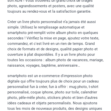
son ADN ! Vous trouverez un grand choix de tirages
Investisseurs
photo, agrandissements et posters, avec une qualité
toujours au rendez-vous et la satisfaction garantie.
Droit de rétractation
Créer un livre photo personnalisé n’a jamais été aussi
simple. Utilisez le remplissage automatique et
smartphoto pré-remplit votre album photo en quelques
secondes ! Vérifiez la mise en page, ajoutez votre texte,
commandez, et c'est livré en un rien de temps. Grand
choix de formats et de designs, qualité papier photo et
ouverture à plat disponibles. Il y a un livre photo pour
toutes les occasions : album photo de vacances, mariage,
naissance, voyages, baptême, anniversaire…
smartphoto est un e-commerce d'impression photo
digitale qui offre toujours plus de choix pour un cadeau
personnalisé fun à créer, fun à offrir : mug photo, t-shirt
personnalisé, coque iphone, photo sur toile, calendrier
photo, pêle-mêle photo, stickers photo et bien d’autres
idées cadeaux et objets personnalisés. Nous ajoutons
tous les mois de nouveaux produits, des designs uniques