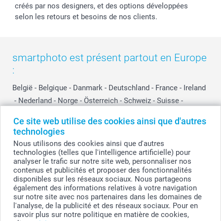
créés par nos designers, et des options développées
selon les retours et besoins de nos clients.
smartphoto est présent partout en Europe
:
België
-
Belgique
-
Danmark
-
Deutschland
-
France
-
Ireland
-
Nederland
-
Norge
-
Österreich
-
Schweiz
-
Suisse
-
Switzerland
-
Suomi
-
Sverige
-
United Kingdom
-
Ce site web utilise des cookies ainsi que d'autres
Other Countries
technologies
Nous utilisons des cookies ainsi que d'autres
technologies (telles que l'intelligence artificielle) pour
Tous les prix sont en EURO (€), TVA incluse et hors frais de port.
analyser le trafic sur notre site web, personnaliser nos
contenus et publicités et proposer des fonctionnalités
disponibles sur les réseaux sociaux. Nous partageons
également des informations relatives à votre navigation
sur notre site avec nos partenaires dans les domaines de
© smartphoto group. Tous droits réservés
smartphoto group SA.
l'analyse, de la publicité et des réseaux sociaux. Pour en
Siège social : Kwatrechtsteenweg 160, 9230 Wetteren, Belgique
savoir plus sur notre politique en matière de cookies,
Numéro de TVA BE 0405.706.755