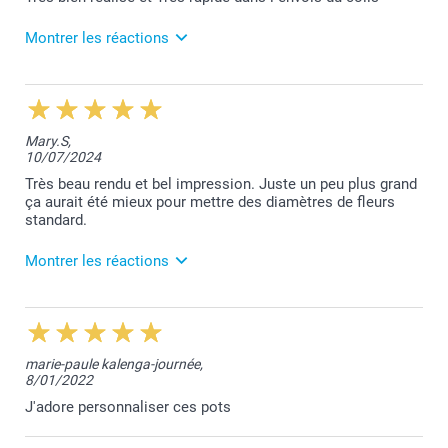
Montrer les réactions
10/07/2025
09:11
Merci pour votre retour de satisfaction, Carine!
Mary.S,
Bien cordialement,
10/07/2024
Lucie@smartphoto
Très beau rendu et bel impression. Juste un peu plus grand
ça aurait été mieux pour mettre des diamètres de fleurs
standard.
Montrer les réactions
11/07/2024
10:47
Bonjour Maryline,
marie-paule kalenga-journée,
8/01/2022
Je vous remercie pour vos 5 étoiles.
Je fais part de votre remarque au service concerné.
J'adore personnaliser ces pots
Belle journée,