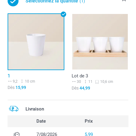
Sélectionnez la quantité
(1)
1
Lot de 3
9,2
10 cm
30
11
10,6 cm
Dès
15,99
Dès
44,99
Livraison
Date
Prix
7/08/2026
5,99