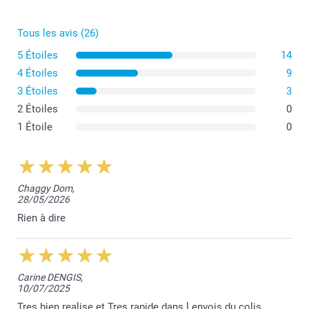
Tous les avis (26)
5 Étoiles
14
4 Étoiles
9
Pot de fleurs moyen
3 Étoiles
3
2 Étoiles
0
1 Étoile
0
Chaggy Dom,
28/05/2026
Rien à dire
Carine DENGIS,
10/07/2025
Tres bien realise et Tres rapide dans l envois du colis