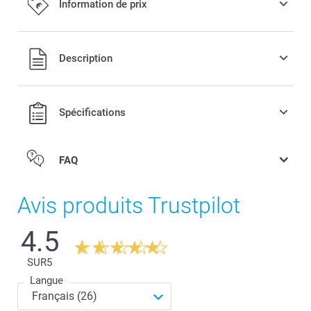
Information de prix
Tous les prix sont en EURO (€), TVA incluse et hors frais de
Description
port.
Spécifications
FAQ
Avis produits Trustpilot
4.5
SUR
5
Langue
Petit pot de fleurs