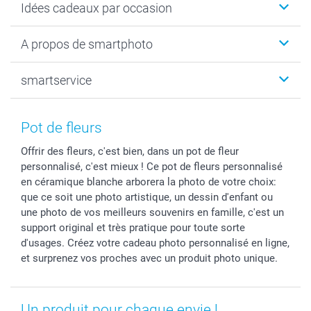
Idées cadeaux par occasion
Cadeaux photo
Livre photo
Noël
A propos de smartphoto
Tirage photo & agrandissement
Anniversaire
Photo sur toile, Poster & Pêle-mêle
Mariage
Qui sommes-nous ?
smartservice
MyNameBook
Fin d'études
Durabilité
Coques smartphone
Fête des Mères
Plan du site
Contact
Stickers & Etiquettes
Naissance & baptême
Conditions
smartgarantie
Pot de fleurs
Cadres photo, accessoires déco & bonbons
Fête des Pères
Droit de rétraction
smartbonus
Offrir des fleurs, c'est bien, dans un pot de fleur
Calendrier photos & Agendas photo
Toussaint
Plaintes
smartfriends
personnalisé, c'est mieux ! Ce pot de fleurs personnalisé
Dénicheur d'idées cadeau
Rentrée des classes
Conditions générales
Modes de paiement
en céramique blanche arborera la photo de votre choix:
Communion
Vie privée
Modes de livraison
que ce soit une photo artistique, un dessin d'enfant ou
Saint-Valentin
Gestion des cookies
Grandes Quantités
une photo de vos meilleurs souvenirs en famille, c'est un
support original et très pratique pour toute sorte
Vacances
Tarifs
Statut de ma commande
d'usages. Créez votre cadeau photo personnalisé en ligne,
Investisseurs
et surprenez vos proches avec un produit photo unique.
Droit de rétractation
Un produit pour chaque envie !