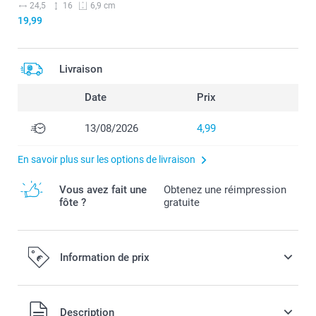
24,5
16
6,9 cm
19,99
Livraison
Date
Prix
13/08/2026
4,99
En savoir plus sur les options de livraison
Vous avez fait une
Obtenez une réimpression
fôte ?
gratuite
Information de prix
Tous les prix sont en EURO (€), TVA incluse et hors frais de
Description