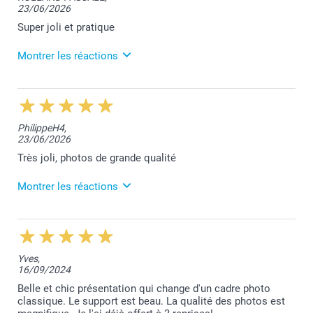
23/06/2026
Je vous remercie pour vos 5 étoiles. Votre
satisfaction est notre priorité.
Super joli et pratique
Bien à vous,
Montrer les réactions
Lucie@smartphoto
25/06/2026
10:25
Bonjour Pascale,
PhilippeH4,
23/06/2026
Merci pour votre retour de satisfaction. Nous
sommes ravis de vous savoir satisfaite de nos
Très joli, photos de grande qualité
services.
Montrer les réactions
Bien à vous,
Lucie@smartphoto
25/06/2026
10:27
Bonjour Philippe,
Yves,
16/09/2024
Nous sommes très heureux de vous savoir satisfait
de votre commande. Merci beaucoup!
Belle et chic présentation qui change d'un cadre photo
classique. Le support est beau. La qualité des photos est
Bien à vous,