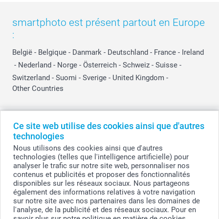
smartphoto est présent partout en Europe
:
België
-
Belgique
-
Danmark
-
Deutschland
-
France
-
Ireland
-
Nederland
-
Norge
-
Österreich
-
Schweiz
-
Suisse
-
Switzerland
-
Suomi
-
Sverige
-
United Kingdom
-
Other Countries
Tous les prix sont en EURO (€), TVA incluse et hors frais de port.
Ce site web utilise des cookies ainsi que d'autres
technologies
Nous utilisons des cookies ainsi que d'autres
technologies (telles que l'intelligence artificielle) pour
© smartphoto group. Tous droits réservés
analyser le trafic sur notre site web, personnaliser nos
smartphoto group SA.
Siège social : Kwatrechtsteenweg 160, 9230 Wetteren, Belgique
contenus et publicités et proposer des fonctionnalités
Numéro de TVA BE 0405.706.755
disponibles sur les réseaux sociaux. Nous partageons
Numéro d'entreprise 0405.706.755.
également des informations relatives à votre navigation
Coordonnées bancaires: IBAN BE71 2850 2711 5569 - BIC: GEBABEBB
sur notre site avec nos partenaires dans les domaines de
l'analyse, de la publicité et des réseaux sociaux. Pour en
savoir plus sur notre politique en matière de cookies,