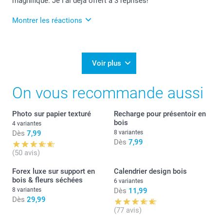
magnifique. Je l'ai déjà offert à 3 reprises!
Lucie@smartphoto
Montrer les réactions
20/09/2024
10:14
Bonjour Yves,
Voir plus
Je vous remercie pour votre belle évaluation.
On vous recommande aussi
Cela fait très plaisir!
Bonne journée,
Photo sur papier texturé
Recharge pour présentoir en
Lucie@smartphoto
bois
4 variantes
Dès
7,99
8 variantes
Dès
7,99
(50 avis)
Forex luxe sur support en
Calendrier design bois
bois & fleurs séchées
6 variantes
8 variantes
Dès
11,99
Dès
29,99
(77 avis)