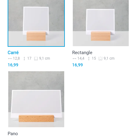
Carré
Rectangle
12,8
17
14,4
15
9,1 cm
9,1 cm
16,99
16,99
Pano