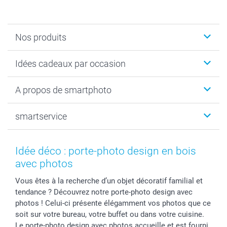
Nos produits
Faire-part & Cartes
Idées cadeaux par occasion
Cadeaux photo
Livre photo
Noël
A propos de smartphoto
Tirage photo & agrandissement
Anniversaire
Photo sur toile, Poster & Pêle-mêle
Mariage
Qui sommes-nous ?
smartservice
MyNameBook
Fin d'études
Durabilité
Coques smartphone
Fête des Mères
Plan du site
Contact
Stickers & Etiquettes
Naissance & baptême
Conditions
smartgarantie
Idée déco : porte-photo design en bois
Cadres photo, accessoires déco & bonbons
Fête des Pères
Droit de rétraction
smartbonus
avec photos
Calendrier photos & Agendas photo
Toussaint
Plaintes
smartfriends
Vous êtes à la recherche d’un objet décoratif familial et
Dénicheur d'idées cadeau
Rentrée des classes
Conditions générales
Modes de paiement
tendance ? Découvrez notre porte-photo design avec
Communion
Vie privée
Modes de livraison
photos ! Celui-ci présente élégamment vos photos que ce
Saint-Valentin
Gestion des cookies
Grandes Quantités
soit sur votre bureau, votre buffet ou dans votre cuisine.
Vacances
Tarifs
Statut de ma commande
Le porte-photo design avec photos accueille et est fourni