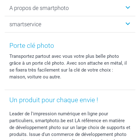
Livre photo
Noël
A propos de smartphoto
Tirage photo & agrandissement
Anniversaire
Photo sur toile, Poster & Pêle-mêle
Mariage
Qui sommes-nous ?
smartservice
MyNameBook
Fin d'études
Durabilité
Coques smartphone
Fête des Mères
Plan du site
Contact
Stickers & Etiquettes
Naissance & baptême
Conditions
smartgarantie
Porte clé photo
Cadres photo, accessoires déco & bonbons
Fête des Pères
Droit de rétraction
smartbonus
Transportez partout avec vous votre plus belle photo
Calendrier photos & Agendas photo
Toussaint
Plaintes
smartfriends
grâce à un porte clé photo. Avec son attache en métal, il
Dénicheur d'idées cadeau
Rentrée des classes
Conditions générales
Modes de paiement
se fixera très facilement sur la clé de votre choix :
Communion
Vie privée
Modes de livraison
maison, voiture ou autre.
Saint-Valentin
Gestion des cookies
Grandes Quantités
Vacances
Tarifs
Statut de ma commande
Un produit pour chaque envie !
Investisseurs
Droit de rétractation
Leader de l'impression numérique en ligne pour
particuliers, smartphoto.be est LA référence en matière
de développement photo sur un large choix de supports et
produits. Issue d'un commerce de développement photo