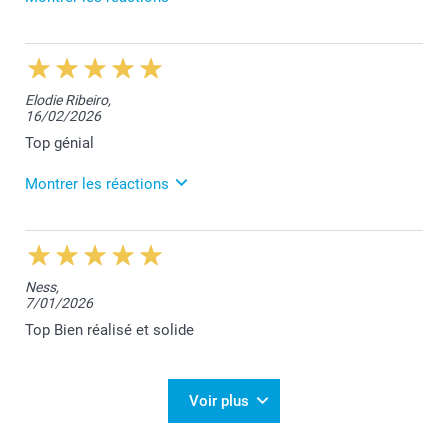
3/03/2026
12:43
Votre excellent commentaire nous touche beaucoup
Elodie Ribeiro,
Brigitte. Votre satisfaction est notre plus grande
16/02/2026
récompense.
Nous sommes à votre entière disposition,
Top génial
Laila@Smartphoto
Montrer les réactions
3/03/2026
12:44
Nous vous remercions sincèrement pour votre
Ness,
appréciation positive et sommes heureux que votre
7/01/2026
expérience ait répondu à vos attentes Elodie.
Nous restons à votre entière disposition,
Top Bien réalisé et solide
Laila@Smartphoto
Voir plus