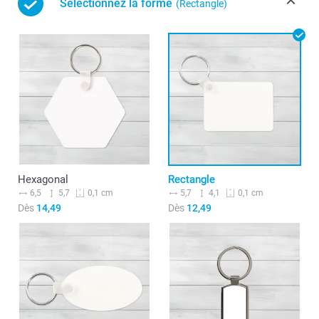
Sélectionnez la forme
(Rectangle)
Hexagonal
Rectangle
6,5
5,7
5,7
4,1
0,1 cm
0,1 cm
Dès
14,49
Dès
12,49