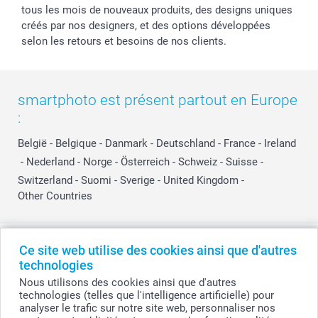
tous les mois de nouveaux produits, des designs uniques
créés par nos designers, et des options développées
selon les retours et besoins de nos clients.
smartphoto est présent partout en Europe
:
België
-
Belgique
-
Danmark
-
Deutschland
-
France
-
Ireland
-
Nederland
-
Norge
-
Österreich
-
Schweiz
-
Suisse
-
Switzerland
-
Suomi
-
Sverige
-
United Kingdom
-
Other Countries
Tous les prix sont en EURO (€), TVA incluse et hors frais de port.
Ce site web utilise des cookies ainsi que d'autres
technologies
Nous utilisons des cookies ainsi que d'autres
technologies (telles que l'intelligence artificielle) pour
© smartphoto group. Tous droits réservés
analyser le trafic sur notre site web, personnaliser nos
smartphoto group SA.