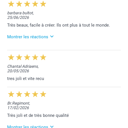
parfaitement aux photos de groupe ou aux paysages.
Pensez à recadrer votre image pour mettre en avant le
sujet principal.
barbara bultot,
25/06/2026
Très beaux, facile à créer. Ils ont plus à tout le monde.
Montrer les réactions
26/06/2026
10:34
Bonjour Barbara,
Chantal Adriaens,
20/05/2026
Nous sommes ravis d'apprendre que vos porte-clés
ont plus à tout le monde. Merci beaucoup!
tres joli et vite recu
Bien à vous,
Lucie@smartphoto
Br.Regimont,
17/02/2026
Très joli et de très bonne qualité
Montrer les réactions