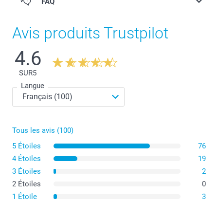
FAQ
Avis produits Trustpilot
4.6
SUR
5
Langue
Tous les avis (100)
Privilégiez une image lumineuse avec un bon contraste,
5 Étoiles
76
idéalement un portrait ou un gros plan qui se détachera
bien du fond.
4 Étoiles
19
Évitez les photos trop chargées en détails ou les
3 Étoiles
2
montages photos qui pourraient devenir illisibles une
fois imprimés en petit format.
2 Étoiles
0
Choisissez une mise en page qui valorise votre photo
1 Étoile
3
selon son format : le modèle hexagonal met en valeur
les portraits, tandis que le rectangle convient