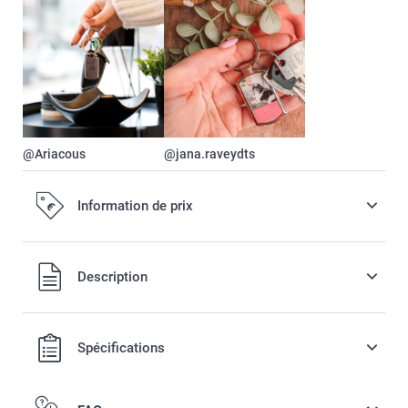
@Ariacous
@jana.raveydts
Information de prix
Tous les prix sont en EURO (€), TVA incluse et hors frais de
Description
port.
Spécifications