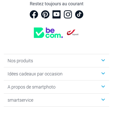
Restez toujours au courant
Nos produits
Faire-part & Cartes
Idées cadeaux par occasion
Cadeaux photo
Livre photo
Noël
A propos de smartphoto
Tirage photo & agrandissement
Anniversaire
Photo sur toile, Poster & Pêle-mêle
Mariage
Qui sommes-nous ?
smartservice
MyNameBook
Fin d'études
Durabilité
Coques smartphone
Fête des Mères
Plan du site
Contact