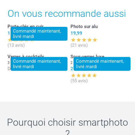
On vous recommande aussi
Porte-clés en cuir
Photo sur alu
Commandé maintenant,
19,99
19,99
livré mardi
(13 avis)
(21 avis)
Verres à cocktails
Sous-verres luxe
Commandé maintenant,
Commandé maintenant,
3 variantes
2 variantes
livré mardi
livré mardi
Dès
14,99
29,99
(55 avis)
Pourquoi choisir
smartphoto
?