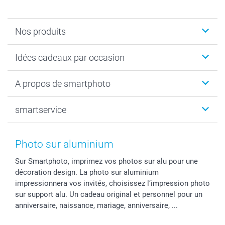
Nos produits
Faire-part & Cartes
Idées cadeaux par occasion
Cadeaux photo
Livre photo
Noël
A propos de smartphoto
Tirage photo & agrandissement
Anniversaire
Photo sur toile, Poster & Pêle-mêle
Mariage
Qui sommes-nous ?
smartservice
MyNameBook
Fin d'études
Durabilité
Coques smartphone
Fête des Mères
Plan du site
Contact
Stickers & Etiquettes
Naissance & baptême
Conditions
smartgarantie
Photo sur aluminium
Cadres photo, accessoires déco & bonbons
Fête des Pères
Droit de rétraction
smartbonus
Sur Smartphoto, imprimez vos photos sur alu pour une
Calendrier photos & Agendas photo
Toussaint
Plaintes
smartfriends
décoration design. La photo sur aluminium
Dénicheur d'idées cadeau
Rentrée des classes
Conditions générales
Modes de paiement
impressionnera vos invités, choisissez l’impression photo
Communion
Vie privée
Modes de livraison
sur support alu. Un cadeau original et personnel pour un
Saint-Valentin
Gestion des cookies
Grandes Quantités
anniversaire, naissance, mariage, anniversaire, ...
Vacances
Tarifs
Statut de ma commande