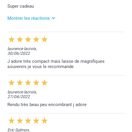
Super cadeau
Montrer les réactions
28/04/2023
14:20
Hallo Debby,
laurence lacroix,
30/06/2022
Leuk te horen dat onze aluminium tegel een "super"
cadeau vindt! Klanten zoals jij zijn onze motivatie.
J adore très compact mais laisse de magnifiques
souvenirs je vous le recommande
Hartelijke groet!
Nathalie @smartphoto
laurence lacroix,
27/04/2022
Rendu très beau peu encombrant j adore
Eric Salmon,