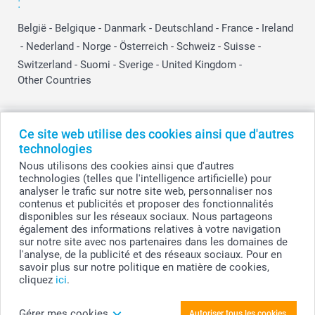
:
België
-
Belgique
-
Danmark
-
Deutschland
-
France
-
Ireland
-
Nederland
-
Norge
-
Österreich
-
Schweiz
-
Suisse
-
Switzerland
-
Suomi
-
Sverige
-
United Kingdom
-
Other Countries
Tous les prix sont en EURO (€), TVA incluse et hors frais de port.
Ce site web utilise des cookies ainsi que d'autres
technologies
Nous utilisons des cookies ainsi que d'autres
technologies (telles que l'intelligence artificielle) pour
© smartphoto group. Tous droits réservés
analyser le trafic sur notre site web, personnaliser nos
smartphoto group SA.
Siège social : Kwatrechtsteenweg 160, 9230 Wetteren, Belgique
contenus et publicités et proposer des fonctionnalités
Numéro de TVA BE 0405.706.755
disponibles sur les réseaux sociaux. Nous partageons
Numéro d'entreprise 0405.706.755.
également des informations relatives à votre navigation
Coordonnées bancaires: IBAN BE71 2850 2711 5569 - BIC: GEBABEBB
sur notre site avec nos partenaires dans les domaines de
l'analyse, de la publicité et des réseaux sociaux. Pour en
savoir plus sur notre politique en matière de cookies,
cliquez
ici
.
Personnalisez votre Planche à découper en
bois ovale
Gérer mes cookies
Autoriser tous les cookies