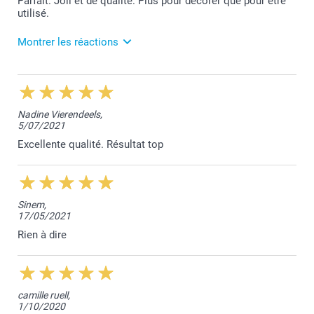
Parfait. Joli et de qualité. Plus pour décorer que pour être
utilisé.
Montrer les réactions
16/06/2023
09:38
Bonjour Elodie,
Nadine Vierendeels,
5/07/2021
Je vous remercie pour vos 5 étoiles.
Excellente qualité. Résultat top
Belle journée,
Lucie@smartphoto
Sinem,
17/05/2021
Rien à dire
camille ruell,
1/10/2020