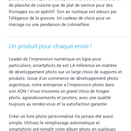
Communion
Vie privée
Modes de livraison
de planche de cuisine que de plat de service pour des
Saint-Valentin
Gestion des cookies
Grandes Quantités
fromages ou un apéritif. Son air rustique est adouci par
Vacances
Tarifs
Statut de ma commande
l'élégance de la gravure. Un cadeau de choix pour un
mariage ou une pendaison de crémaillère.
Investisseurs
Droit de rétractation
Un produit pour chaque envie !
Leader de l'impression numérique en ligne pour
particuliers, smartphoto.be est LA référence en matière
de développement photo sur un large choix de supports et
produits. Issue d'un commerce de développement photo
argentique, notre entreprise a l'impression photo dans
son ADN ! Vous trouverez un grand choix de tirages
photo, agrandissements et posters, avec une qualité
toujours au rendez-vous et la satisfaction garantie.
Créer un livre photo personnalisé n’a jamais été aussi
simple. Utilisez le remplissage automatique et
smartphoto pré-remplit votre album photo en quelques