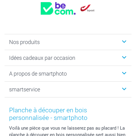
Nos produits
Faire-part & Cartes
Idées cadeaux par occasion
Cadeaux photo
Livre photo
Noël
A propos de smartphoto
Tirage photo & agrandissement
Anniversaire
Photo sur toile, Poster & Pêle-mêle
Mariage
Qui sommes-nous ?
smartservice
MyNameBook
Fin d'études
Durabilité
Coques smartphone
Fête des Mères
Plan du site
Contact
Stickers & Etiquettes
Naissance & baptême
Conditions
smartgarantie
Planche à découper en bois
Cadres photo, accessoires déco & bonbons
Fête des Pères
Droit de rétraction
smartbonus
personnalisée - smartphoto
Calendrier photos & Agendas photo
Toussaint
Plaintes
smartfriends
Voilà une pièce que vous ne laisserez pas au placard ! La
Dénicheur d'idées cadeau
Rentrée des classes
Conditions générales
Modes de paiement
planche à découper en bois personnalisée sert aussi bien