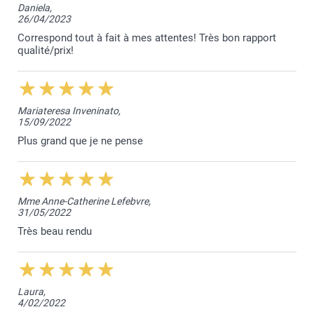
Entonnoir pour remplir les bouteilles inclus
Daniela,
26/04/2023
Option (non incluse) : Parfum à la bergamote pour
Bien à vous,
Lucie@smartphoto
remplir tous les diffuseurs
Correspond tout à fait à mes attentes! Très bon rapport
qualité/prix!
Mariateresa Inveninato,
15/09/2022
Plus grand que je ne pense
Mme Anne-Catherine Lefebvre,
31/05/2022
Très beau rendu
Laura,
4/02/2022