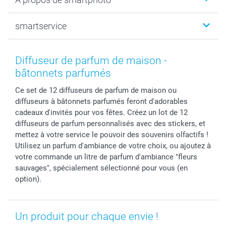
Tirage photo & agrandissement
Anniversaire
Photo sur toile, Poster & Pêle-mêle
Mariage
Qui sommes-nous ?
smartservice
MyNameBook
Fin d'études
Durabilité
Coques smartphone
Fête des Mères
Plan du site
Contact
Stickers & Etiquettes
Naissance & baptême
Conditions
smartgarantie
Diffuseur de parfum de maison -
Cadres photo, accessoires déco & bonbons
Fête des Pères
Droit de rétraction
smartbonus
bâtonnets parfumés
Calendrier photos & Agendas photo
Toussaint
Plaintes
smartfriends
Ce set de 12 diffuseurs de parfum de maison ou
Dénicheur d'idées cadeau
Rentrée des classes
Conditions générales
Modes de paiement
diffuseurs à bâtonnets parfumés feront d'adorables
Communion
Vie privée
Modes de livraison
cadeaux d'invités pour vos fêtes. Créez un lot de 12
Saint-Valentin
Gestion des cookies
Grandes Quantités
diffuseurs de parfum personnalisés avec des stickers, et
Vacances
Tarifs
Statut de ma commande
mettez à votre service le pouvoir des souvenirs olfactifs !
Utilisez un parfum d'ambiance de votre choix, ou ajoutez à
Investisseurs
votre commande un litre de parfum d'ambiance "fleurs
Droit de rétractation
sauvages", spécialement sélectionné pour vous (en
option).
Un produit pour chaque envie !