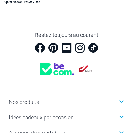
que vous recevrez.
Restez toujours au courant
Nos produits
Faire-part & Cartes
Idées cadeaux par occasion
Cadeaux photo
Livre photo
Noël
A propos de smartphoto