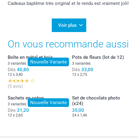
Cadeaux baptême très original et le rendu est vraiment joli!
Voir plus
On vous recommande aussi
Boîte en métal et bois
Pots de fleurs (lot de 12)
Nouvelle Variante
3 variantes
3 variantes
Dès
40,80
Dès
33,00
12 x 3,40
12 x 2,75
(5 avis)
Sachets en coton
Set de chocolats photo
Nouvelle Variante
(x24)
3 variantes
Dès
31,20
35,00
12 x 2,60
24 x 1,46