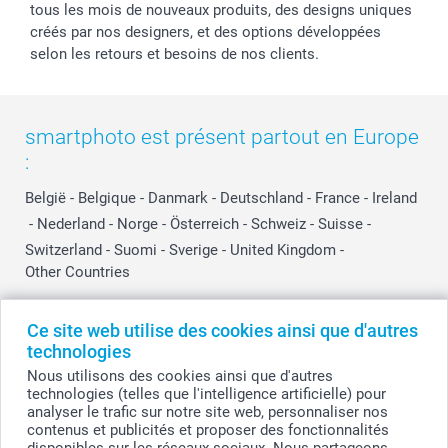
tous les mois de nouveaux produits, des designs uniques
créés par nos designers, et des options développées
selon les retours et besoins de nos clients.
smartphoto est présent partout en Europe
:
België
-
Belgique
-
Danmark
-
Deutschland
-
France
-
Ireland
-
Nederland
-
Norge
-
Österreich
-
Schweiz
-
Suisse
-
Switzerland
-
Suomi
-
Sverige
-
United Kingdom
-
Other Countries
Ce site web utilise des cookies ainsi que d'autres
Tous les prix sont en EURO (€), TVA incluse et hors frais de port.
technologies
Nous utilisons des cookies ainsi que d'autres
technologies (telles que l'intelligence artificielle) pour
analyser le trafic sur notre site web, personnaliser nos
© smartphoto group. Tous droits réservés
contenus et publicités et proposer des fonctionnalités
smartphoto group SA.
Siège social : Kwatrechtsteenweg 160, 9230 Wetteren, Belgique