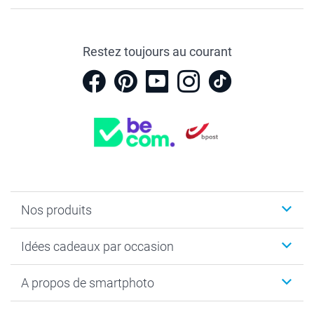
Restez toujours au courant
Nos produits
Faire-part & Cartes
Idées cadeaux par occasion
Cadeaux photo
Livre photo
Noël
A propos de smartphoto
Tirage photo & agrandissement
Anniversaire
Photo sur toile, Poster & Pêle-mêle
Mariage
Qui sommes-nous ?