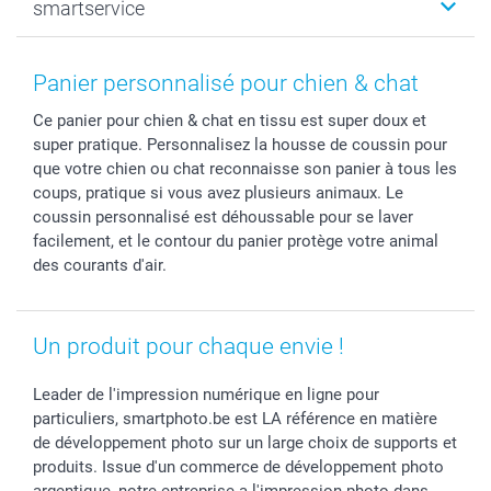
smartservice
MyNameBook
Fin d'études
Durabilité
Coques smartphone
Fête des Mères
Plan du site
Contact
Stickers & Etiquettes
Naissance & baptême
Conditions
smartgarantie
Panier personnalisé pour chien & chat
Cadres photo, accessoires déco & bonbons
Fête des Pères
Droit de rétraction
smartbonus
Ce panier pour chien & chat en tissu est super doux et
Calendrier photos & Agendas photo
Toussaint
Plaintes
smartfriends
super pratique. Personnalisez la housse de coussin pour
Dénicheur d'idées cadeau
Rentrée des classes
Conditions générales
Modes de paiement
que votre chien ou chat reconnaisse son panier à tous les
Communion
Vie privée
Modes de livraison
coups, pratique si vous avez plusieurs animaux. Le
Saint-Valentin
Gestion des cookies
Grandes Quantités
coussin personnalisé est déhoussable pour se laver
facilement, et le contour du panier protège votre animal
Vacances
Tarifs
Statut de ma commande
des courants d'air.
Investisseurs
Droit de rétractation
Un produit pour chaque envie !
Leader de l'impression numérique en ligne pour
particuliers, smartphoto.be est LA référence en matière
de développement photo sur un large choix de supports et
produits. Issue d'un commerce de développement photo
argentique, notre entreprise a l'impression photo dans