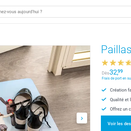
Pailla
32,
99
Dès
Frais de port en s
Création f
Qualité et 
Offrez un 
Voir les de