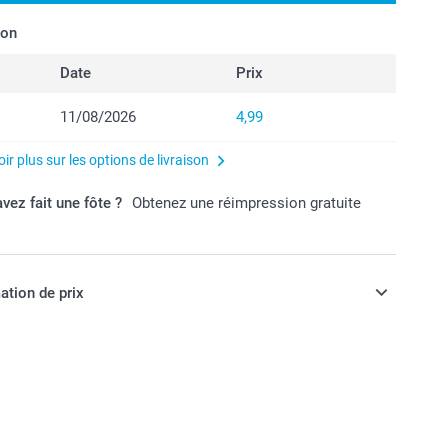
son
Date
Prix
11/08/2026
4,99
ir plus sur les options de livraison
vez fait une fôte ?
Obtenez une réimpression gratuite
ation de prix
ont en EURO (€), TVA incluse et hors frais de port.