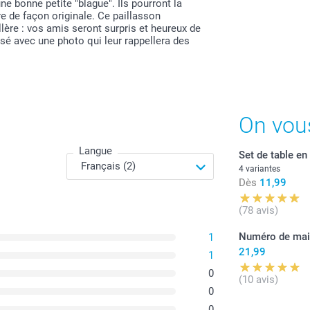
une bonne petite "blague". Ils pourront la
re de façon originale. Ce paillasson
lère : vos amis seront surpris et heureux de
isé avec une photo qui leur rappellera des
On vou
Langue
Set de table en
4 variantes
Dès
11,99
(78 avis)
Numéro de ma
1
21,99
1
0
(10 avis)
0
0