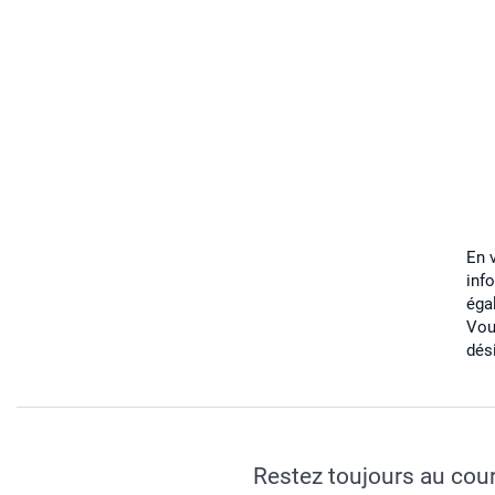
En 
inf
éga
Vou
dés
Restez toujours au cou