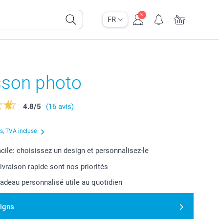
FR
sson photo
4.8
/
5
(16 avis)
us, TVA incluse
acile: choisissez un design et personnalisez-le
livraison rapide sont nos priorités
cadeau personnalisé utile au quotidien
signs