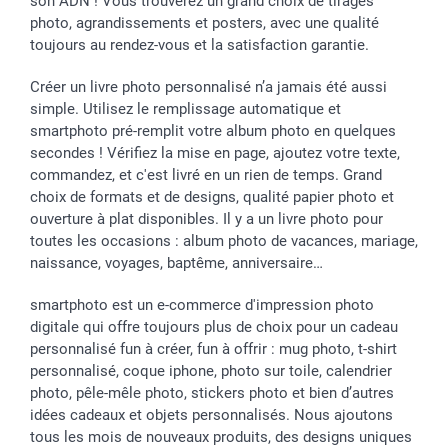
son ADN ! Vous trouverez un grand choix de tirages
Investisseurs
photo, agrandissements et posters, avec une qualité
toujours au rendez-vous et la satisfaction garantie.
Droit de rétractation
Créer un livre photo personnalisé n’a jamais été aussi
simple. Utilisez le remplissage automatique et
smartphoto pré-remplit votre album photo en quelques
secondes ! Vérifiez la mise en page, ajoutez votre texte,
commandez, et c'est livré en un rien de temps. Grand
choix de formats et de designs, qualité papier photo et
ouverture à plat disponibles. Il y a un livre photo pour
toutes les occasions : album photo de vacances, mariage,
naissance, voyages, baptême, anniversaire…
smartphoto est un e-commerce d'impression photo
digitale qui offre toujours plus de choix pour un cadeau
personnalisé fun à créer, fun à offrir : mug photo, t-shirt
personnalisé, coque iphone, photo sur toile, calendrier
photo, pêle-mêle photo, stickers photo et bien d’autres
idées cadeaux et objets personnalisés. Nous ajoutons
tous les mois de nouveaux produits, des designs uniques