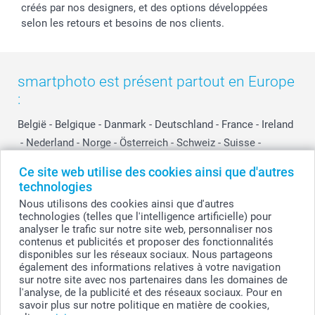
créés par nos designers, et des options développées
selon les retours et besoins de nos clients.
smartphoto est présent partout en Europe
:
België
-
Belgique
-
Danmark
-
Deutschland
-
France
-
Ireland
-
Nederland
-
Norge
-
Österreich
-
Schweiz
-
Suisse
-
Switzerland
-
Suomi
-
Sverige
-
United Kingdom
-
Ce site web utilise des cookies ainsi que d'autres
Other Countries
technologies
Nous utilisons des cookies ainsi que d'autres
technologies (telles que l'intelligence artificielle) pour
Tous les prix sont en EURO (€), TVA incluse et hors frais de port.
analyser le trafic sur notre site web, personnaliser nos
contenus et publicités et proposer des fonctionnalités
disponibles sur les réseaux sociaux. Nous partageons
également des informations relatives à votre navigation
sur notre site avec nos partenaires dans les domaines de
© smartphoto group. Tous droits réservés
smartphoto group SA.
l'analyse, de la publicité et des réseaux sociaux. Pour en
Siège social : Kwatrechtsteenweg 160, 9230 Wetteren, Belgique
savoir plus sur notre politique en matière de cookies,
Numéro de TVA BE 0405.706.755