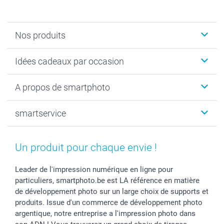
Nos produits
Faire-part & Cartes
Idées cadeaux par occasion
Cadeaux photo
Livre photo
Noël
A propos de smartphoto
Tirage photo & agrandissement
Anniversaire
Photo sur toile, Poster & Pêle-mêle
Mariage
Qui sommes-nous ?
smartservice
MyNameBook
Fin d'études
Durabilité
Coques smartphone
Fête des Mères
Plan du site
Contact
Stickers & Etiquettes
Naissance & baptême
Conditions
smartgarantie
Un produit pour chaque envie !
Cadres photo, accessoires déco & bonbons
Fête des Pères
Droit de rétraction
smartbonus
Calendrier photos & Agendas photo
Toussaint
Plaintes
smartfriends
Leader de l'impression numérique en ligne pour
particuliers, smartphoto.be est LA référence en matière
Dénicheur d'idées cadeau
Rentrée des classes
Conditions générales
Modes de paiement
de développement photo sur un large choix de supports et
Communion
Vie privée
Modes de livraison
produits. Issue d'un commerce de développement photo
Saint-Valentin
Gestion des cookies
Grandes Quantités
argentique, notre entreprise a l'impression photo dans
Vacances
Tarifs
Statut de ma commande