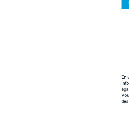
En 
inf
éga
Vou
dés