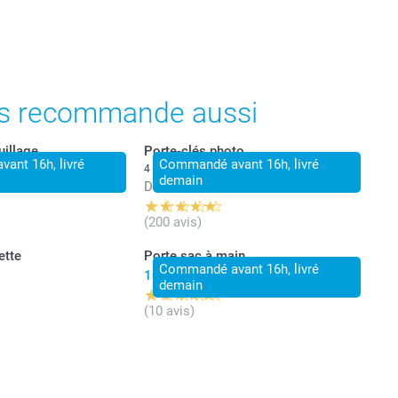
ont en EURO (€), TVA incluse et hors frais de port.
s recommande aussi
illage
Porte-clés photo
ant 16h, livré
Commandé avant 16h, livré
4 variantes
demain
Dès
12,49
(200 avis)
ette
Porte sac à main
Commandé avant 16h, livré
10,99
demain
(10 avis)