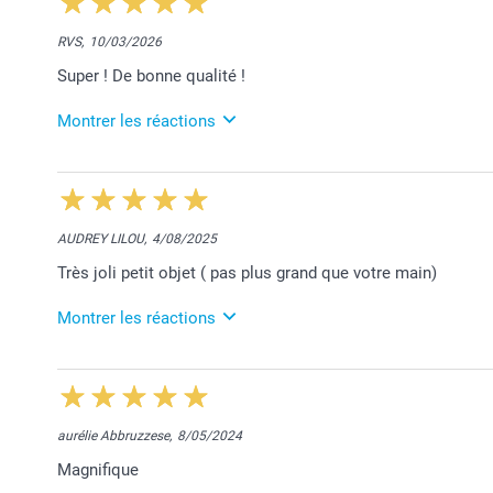
RVS,
10/03/2026
Super ! De bonne qualité !
Montrer les réactions
13/03/2026
12:01
Bonjour Rox,
Nous sommes très heureux de vous savoir satisfaite
AUDREY LILOU,
4/08/2025
Merci et belle journée!
Très joli petit objet ( pas plus grand que votre main)
Bien à vous,
Lucie@smartphoto
Montrer les réactions
5/08/2025
12:09
Merci pour votre chouette retour Audrey.
Nous sommes ravis que votre commande réponde à 
aurélie Abbruzzese,
8/05/2024
Nous restons à votre service,
Magnifique
Laila@Smartphoto