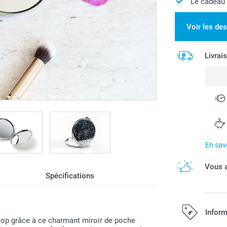
Le cadeau 
Voir les de
Livrai
En savo
Vous a
Spécifications
Inform
 top grâce à ce charmant miroir de poche