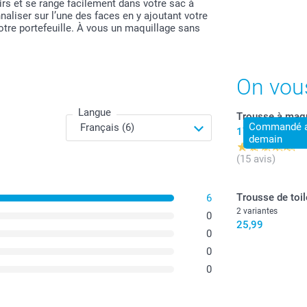
rs et se range facilement dans votre sac à
aliser sur l’une des faces en y ajoutant votre
Tous les prix s
otre portefeuille. À vous un maquillage sans
On vou
Langue
Trousse à maqu
Commandé av
17,99
demain
(15 avis)
Trousse de toil
6
2 variantes
0
25,99
0
0
0