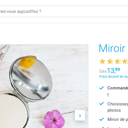
Miroir
13,
99
Dès
Frais de port en s
Commandé 
!
Choisissez
photos
Miroir de 