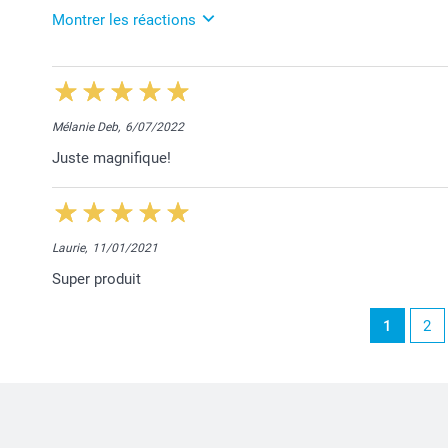
Montrer les réactions
14/05/2024
11:38
Bonjour Aurélie,
Mélanie Deb,
6/07/2022
Je vous remercie pour vos 5 étoiles.
Juste magnifique!
Bien à vous,
Lucie@smartphoto
Laurie,
11/01/2021
Super produit
1
2