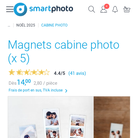
NOËL 2025
CABINE PHOTO
Magnets cabine photo
(x 5)
4.4
/
5
(41 avis)
14,
00
Dès
2,80 / pièce
Frais de port en sus, TVA incluse