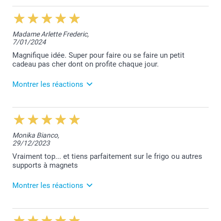
27/08/2024
12:13
Je vous remercie pour votre recommandation.
Madame Arlette Frederic,
Cela fait très plaisir!
7/01/2024
Belle journée.
Magnifique idée. Super pour faire ou se faire un petit
Bien à vous,
cadeau pas cher dont on profite chaque jour.
Lucie@smartphoto
Montrer les réactions
10/01/2024
14:36
Bonjour Arlette,
Monika Bianco,
29/12/2023
Nous sommes très heureux de vous savoir satisfaite
de vos magnets.
Vraiment top... et tiens parfaitement sur le frigo ou autres
supports à magnets
Merci et belle après-midi!
Montrer les réactions
Bien à vous,
Lucie@smartphoto
4/01/2024
12:54