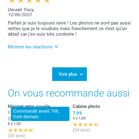
Nous sommes très heureux de vous savoir satisfaite
Devalet Tracy,
de vos magnets.
12/06/2023
Cordialement,
Parfait je suis toujours ravie ! Les photos ne sont pas aussi
Lucie@smartphoto
nettes que je le voudrais mais franchement ce n’est qu’un
détail car j’en suis très contente !
Montrer les réactions
14/06/2023
10:05
Bonjour Tracy,
Voir plus
Pouvez-vous m'envoyer quelques photos des tirages
On vous recommande aussi
reçu afin que je puisse vous aider?
contact.fr@smartphoto.be
Magnet retro souple
Cabine photo
Commandé avant 16h,
Merci d'avance et belle journée,
3 variantes
7,99
livré demain
Lucie@smartphoto
Dès
16,80
5 x 1,60
8 x 1,50
(34 avis)
(35 avis)