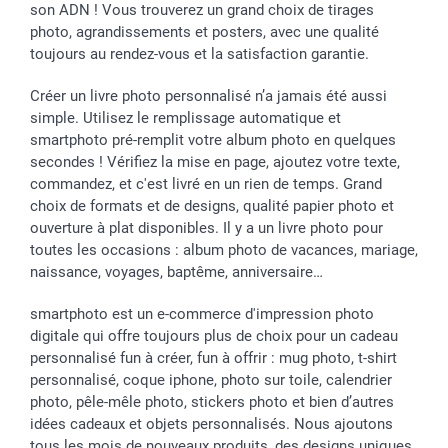
Vacances
Tarifs
Statut de ma commande
son ADN ! Vous trouverez un grand choix de tirages
Investisseurs
photo, agrandissements et posters, avec une qualité
toujours au rendez-vous et la satisfaction garantie.
Droit de rétractation
Créer un livre photo personnalisé n’a jamais été aussi
simple. Utilisez le remplissage automatique et
smartphoto pré-remplit votre album photo en quelques
secondes ! Vérifiez la mise en page, ajoutez votre texte,
commandez, et c'est livré en un rien de temps. Grand
choix de formats et de designs, qualité papier photo et
ouverture à plat disponibles. Il y a un livre photo pour
toutes les occasions : album photo de vacances, mariage,
naissance, voyages, baptême, anniversaire…
smartphoto est un e-commerce d'impression photo
digitale qui offre toujours plus de choix pour un cadeau
personnalisé fun à créer, fun à offrir : mug photo, t-shirt
personnalisé, coque iphone, photo sur toile, calendrier
photo, pêle-mêle photo, stickers photo et bien d’autres
idées cadeaux et objets personnalisés. Nous ajoutons
tous les mois de nouveaux produits, des designs uniques