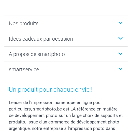
Nos produits
Faire-part & Cartes
Idées cadeaux par occasion
Cadeaux photo
Livre photo
Noël
A propos de smartphoto
Tirage photo & agrandissement
Anniversaire
Photo sur toile, Poster & Pêle-mêle
Mariage
Qui sommes-nous ?
smartservice
MyNameBook
Fin d'études
Durabilité
Coques smartphone
Fête des Mères
Plan du site
Contact
Stickers & Etiquettes
Naissance & baptême
Conditions
smartgarantie
Un produit pour chaque envie !
Cadres photo, accessoires déco & bonbons
Fête des Pères
Droit de rétraction
smartbonus
Calendrier photos & Agendas photo
Toussaint
Plaintes
smartfriends
Leader de l'impression numérique en ligne pour
particuliers, smartphoto.be est LA référence en matière
Dénicheur d'idées cadeau
Rentrée des classes
Conditions générales
Modes de paiement
de développement photo sur un large choix de supports et
Communion
Vie privée
Modes de livraison
produits. Issue d'un commerce de développement photo
Saint-Valentin
Gestion des cookies
Grandes Quantités
argentique, notre entreprise a l'impression photo dans