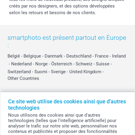
créés par nos designers, et des options développées
selon les retours et besoins de nos clients.
smartphoto est présent partout en Europe
:
België
-
Belgique
-
Danmark
-
Deutschland
-
France
-
Ireland
-
Nederland
-
Norge
-
Österreich
-
Schweiz
-
Suisse
-
Switzerland
-
Suomi
-
Sverige
-
United Kingdom
-
Other Countries
Tous les prix sont en EURO (€), TVA incluse et hors frais de port.
Ce site web utilise des cookies ainsi que d'autres
technologies
Nous utilisons des cookies ainsi que d'autres
technologies (telles que l'intelligence artificielle) pour
© smartphoto group. Tous droits réservés
analyser le trafic sur notre site web, personnaliser nos
smartphoto group SA.
Siège social : Kwatrechtsteenweg 160, 9230 Wetteren, Belgique
contenus et publicités et proposer des fonctionnalités
Numéro de TVA BE 0405.706.755