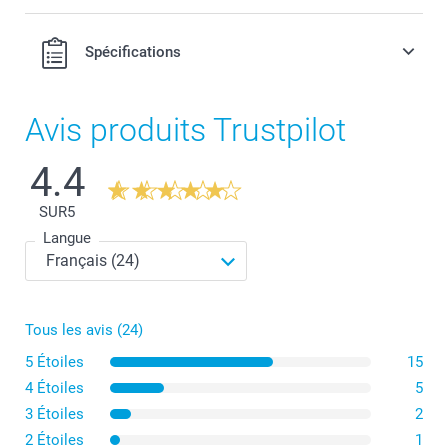
Spécifications
Avis produits Trustpilot
4.4
SUR
5
Langue
Tous les avis (24)
5 Étoiles
15
4 Étoiles
5
3 Étoiles
2
2 Étoiles
1