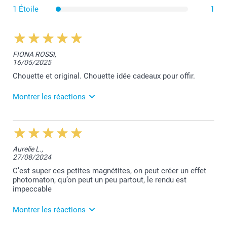
1 Étoile
1
FIONA ROSSI,
16/05/2025
Chouette et original. Chouette idée cadeaux pour offir.
Montrer les réactions
21/05/2025
09:34
Merci pour votre retour de satisfaction, Fiona!
Aurelie L.,
Belle journée à vous,
27/08/2024
Lucie@smartphoto
C’est super ces petites magnétites, on peut créer un effet
photomaton, qu’on peut un peu partout, le rendu est
impeccable
Montrer les réactions