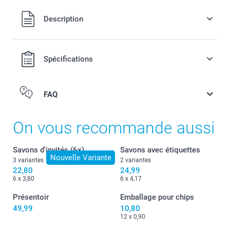
Tous les prix sont en EURO (€), TVA incluse et hors frais de
Description
port.
Spécifications
FAQ
On vous recommande aussi
Savons d'invités (6x)
Savons avec étiquettes
Nouvelle Variante
3 variantes
2 variantes
22,80
24,99
6 x 3,80
6 x 4,17
Présentoir
Emballage pour chips
49,99
10,80
12 x 0,90