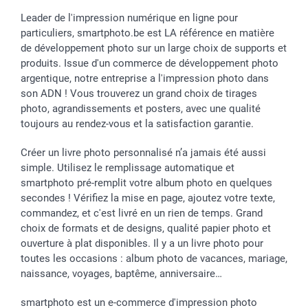
Calendrier photos & Agendas photo
Toussaint
Plaintes
smartfriends
Leader de l'impression numérique en ligne pour
particuliers, smartphoto.be est LA référence en matière
Dénicheur d'idées cadeau
Rentrée des classes
Conditions générales
Modes de paiement
de développement photo sur un large choix de supports et
Communion
Vie privée
Modes de livraison
produits. Issue d'un commerce de développement photo
Saint-Valentin
Gestion des cookies
Grandes Quantités
argentique, notre entreprise a l'impression photo dans
Vacances
Tarifs
Statut de ma commande
son ADN ! Vous trouverez un grand choix de tirages
Investisseurs
photo, agrandissements et posters, avec une qualité
toujours au rendez-vous et la satisfaction garantie.
Droit de rétractation
Créer un livre photo personnalisé n’a jamais été aussi
simple. Utilisez le remplissage automatique et
smartphoto pré-remplit votre album photo en quelques
secondes ! Vérifiez la mise en page, ajoutez votre texte,
commandez, et c'est livré en un rien de temps. Grand
choix de formats et de designs, qualité papier photo et
ouverture à plat disponibles. Il y a un livre photo pour
toutes les occasions : album photo de vacances, mariage,
naissance, voyages, baptême, anniversaire…
smartphoto est un e-commerce d'impression photo