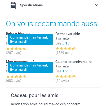
Spécifications
On vous recommande aussi
Boîte à biscuits
Format variable
Commandé maintenant,
10 variantes
3 variantes
livré mardi
Dès
22,99
Dès
0,16
(207 avis)
(1539 avis)
Mug personnalisé
Calendrier anniversaire
Commandé maintenant,
7 variantes
3 variantes
livré mardi
Dès
11,99
Dès
16,99
(683 avis)
(62 avis)
ici
Cadeau pour les amis
Rendez vos amis heureux avec ces cadeaux