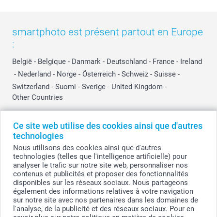
smartphoto est présent partout en Europe
:
België
-
Belgique
-
Danmark
-
Deutschland
-
France
-
Ireland
-
Nederland
-
Norge
-
Österreich
-
Schweiz
-
Suisse
-
Switzerland
-
Suomi
-
Sverige
-
United Kingdom
-
Other Countries
Ce site web utilise des cookies ainsi que d'autres
Tous les prix sont en EURO (€), TVA incluse et hors frais de port.
technologies
Nous utilisons des cookies ainsi que d'autres
technologies (telles que l'intelligence artificielle) pour
analyser le trafic sur notre site web, personnaliser nos
© smartphoto group. Tous droits réservés
contenus et publicités et proposer des fonctionnalités
smartphoto group SA.
Siège social : Kwatrechtsteenweg 160, 9230 Wetteren, Belgique
disponibles sur les réseaux sociaux. Nous partageons
Numéro de TVA BE 0405.706.755
également des informations relatives à votre navigation
Numéro d'entreprise 0405.706.755.
sur notre site avec nos partenaires dans les domaines de
Coordonnées bancaires: IBAN BE71 2850 2711 5569 - BIC: GEBABEBB
l'analyse, de la publicité et des réseaux sociaux. Pour en