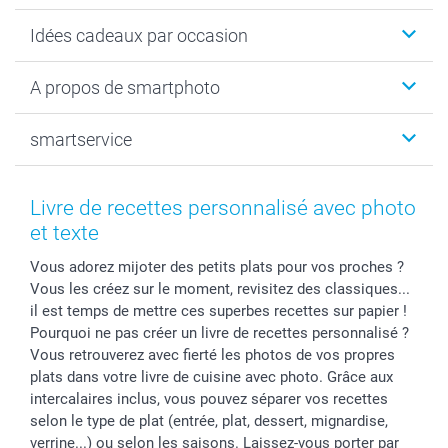
Faire-part & Cartes
Idées cadeaux par occasion
Cadeaux photo
Livre photo
Noël
A propos de smartphoto
Tirage photo & agrandissement
Anniversaire
Photo sur toile, Poster & Pêle-mêle
Mariage
Qui sommes-nous ?
smartservice
MyNameBook
Fin d'études
Durabilité
Coques smartphone
Fête des Mères
Plan du site
Contact
Stickers & Etiquettes
Naissance & baptême
Conditions
smartgarantie
Livre de recettes personnalisé avec photo
Cadres photo, accessoires déco & bonbons
Fête des Pères
Droit de rétraction
smartbonus
et texte
Calendrier photos & Agendas photo
Toussaint
Plaintes
smartfriends
Vous adorez mijoter des petits plats pour vos proches ?
Dénicheur d'idées cadeau
Rentrée des classes
Conditions générales
Modes de paiement
Vous les créez sur le moment, revisitez des classiques...
Communion
Vie privée
Modes de livraison
il est temps de mettre ces superbes recettes sur papier !
Saint-Valentin
Gestion des cookies
Grandes Quantités
Pourquoi ne pas créer un livre de recettes personnalisé ?
Vacances
Tarifs
Statut de ma commande
Vous retrouverez avec fierté les photos de vos propres
plats dans votre livre de cuisine avec photo. Grâce aux
Investisseurs
intercalaires inclus, vous pouvez séparer vos recettes
Droit de rétractation
selon le type de plat (entrée, plat, dessert, mignardise,
verrine...) ou selon les saisons. Laissez-vous porter par