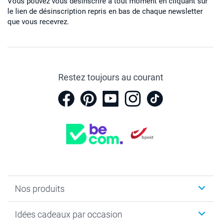
Vous pouvez vous désinscrire à tout moment en cliquant sur
le lien de désinscription repris en bas de chaque newsletter
que vous recevrez.
Restez toujours au courant
Nos produits
Faire-part & Cartes
Idées cadeaux par occasion
Cadeaux photo