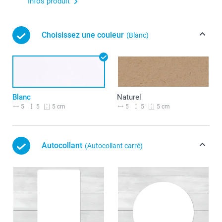
Infos produit
Choisissez une couleur
(Blanc)
Blanc
Naturel
5
5
5
5
5 cm
5 cm
Autocollant
(Autocollant carré)