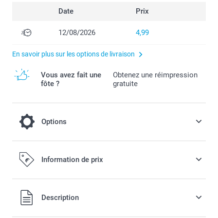
Date
Prix
12/08/2026
4,99
En savoir plus sur les options de livraison
Vous avez fait une
Obtenez une réimpression
fôte ?
gratuite
Options
Garnissez vos boîtes de délicieux bonbons
Information de prix
!
15,99 / pièce
Tous les prix sont en EURO (€), TVA incluse et hors frais de
Description
port.