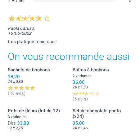
1 Étoile
0
Rouleau de 10 m
Paola Caruso,
16/05/2022
très pratique mais cher
On vous recommande aussi
Sachets de bonbons
Boîtes à bonbons
19,20
2 variantes
24 x 0,80
36,00
24 x 1,50
(39 avis)
(5 avis)
Pots de fleurs (lot de 12)
Set de chocolats photo
(x24)
3 variantes
Dès
33,00
35,00
12 x 2,75
24 x 1,46