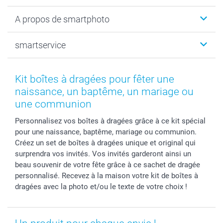
Livre photo
Noël
A propos de smartphoto
Tirage photo & agrandissement
Anniversaire
Photo sur toile, Poster & Pêle-mêle
Mariage
Qui sommes-nous ?
smartservice
MyNameBook
Fin d'études
Durabilité
Coques smartphone
Fête des Mères
Plan du site
Contact
Stickers & Etiquettes
Naissance & baptême
Conditions
smartgarantie
Kit boîtes à dragées pour fêter une
Cadres photo, accessoires déco & bonbons
Fête des Pères
Droit de rétraction
smartbonus
naissance, un baptême, un mariage ou
Calendrier photos & Agendas photo
Toussaint
Plaintes
smartfriends
une communion
Dénicheur d'idées cadeau
Rentrée des classes
Conditions générales
Modes de paiement
Personnalisez vos boîtes à dragées grâce à ce kit spécial
Communion
Vie privée
Modes de livraison
pour une naissance, baptême, mariage ou communion.
Saint-Valentin
Gestion des cookies
Grandes Quantités
Créez un set de boîtes à dragées unique et original qui
Vacances
Tarifs
Statut de ma commande
surprendra vos invités. Vos invités garderont ainsi un
beau souvenir de votre fête grâce à ce sachet de dragée
Investisseurs
personnalisé. Recevez à la maison votre kit de boîtes à
Droit de rétractation
dragées avec la photo et/ou le texte de votre choix !