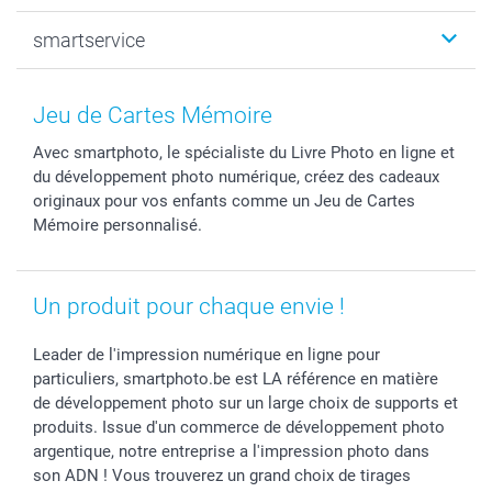
Photo sur toile, Poster & Pêle-mêle
Mariage
Qui sommes-nous ?
smartservice
MyNameBook
Fin d'études
Durabilité
Coques smartphone
Fête des Mères
Plan du site
Contact
Stickers & Etiquettes
Naissance & baptême
Conditions
smartgarantie
Jeu de Cartes Mémoire
Cadres photo, accessoires déco & bonbons
Fête des Pères
Droit de rétraction
smartbonus
Avec smartphoto, le spécialiste du Livre Photo en ligne et
Calendrier photos & Agendas photo
Toussaint
Plaintes
smartfriends
du développement photo numérique, créez des cadeaux
Dénicheur d'idées cadeau
Rentrée des classes
Conditions générales
Modes de paiement
originaux pour vos enfants comme un Jeu de Cartes
Communion
Vie privée
Modes de livraison
Mémoire personnalisé.
Saint-Valentin
Gestion des cookies
Grandes Quantités
Vacances
Tarifs
Statut de ma commande
Un produit pour chaque envie !
Investisseurs
Droit de rétractation
Leader de l'impression numérique en ligne pour
particuliers, smartphoto.be est LA référence en matière
de développement photo sur un large choix de supports et
produits. Issue d'un commerce de développement photo
argentique, notre entreprise a l'impression photo dans
son ADN ! Vous trouverez un grand choix de tirages