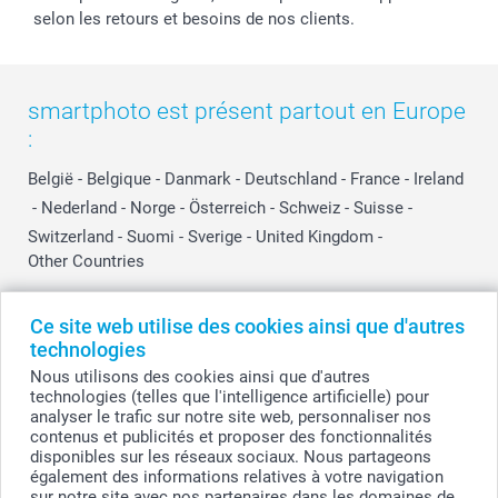
selon les retours et besoins de nos clients.
smartphoto est présent partout en Europe
:
België
-
Belgique
-
Danmark
-
Deutschland
-
France
-
Ireland
-
Nederland
-
Norge
-
Österreich
-
Schweiz
-
Suisse
-
Switzerland
-
Suomi
-
Sverige
-
United Kingdom
-
Other Countries
Ce site web utilise des cookies ainsi que d'autres
Tous les prix sont en EURO (€), TVA incluse et hors frais de port.
technologies
Nous utilisons des cookies ainsi que d'autres
technologies (telles que l'intelligence artificielle) pour
analyser le trafic sur notre site web, personnaliser nos
© smartphoto group. Tous droits réservés
contenus et publicités et proposer des fonctionnalités
smartphoto group SA.
Siège social : Kwatrechtsteenweg 160, 9230 Wetteren, Belgique
disponibles sur les réseaux sociaux. Nous partageons
Numéro de TVA BE 0405.706.755
également des informations relatives à votre navigation
Numéro d'entreprise 0405.706.755.
sur notre site avec nos partenaires dans les domaines de