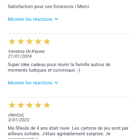
Satisfaction pour ces livraisons i Merci
Montrer les réactions
5/03/2026
13:28
Merci pour votre excellent commentaire François.
Vanessa De Keyser,
Votre satisfaction est notre plus belle récompense.
21/01/2024
Nous restons à votre entière disposition.
Laila@Smartphoto
Super idée cadeau pour réunir la famille autour de
moments ludiques et conviviaux :-)
Montrer les réactions
22/01/2024
15:05
Je vous remercie pour vos 5 étoiles!
client(e),
3/01/2023
Belle après-midi!
Lucie@smartphoto
Ma filleule de 4 ans était ravie. Les cartons de jeu sont par
ailleurs solides. J'étais agréablement surprise. Je