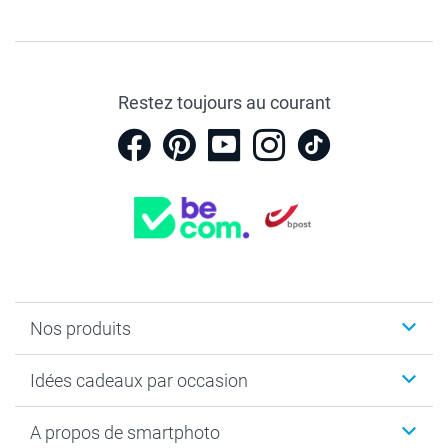
Restez toujours au courant
Nos produits
Faire-part & Cartes
Idées cadeaux par occasion
Cadeaux photo
Livre photo
Noël
A propos de smartphoto
Tirage photo & agrandissement
Anniversaire