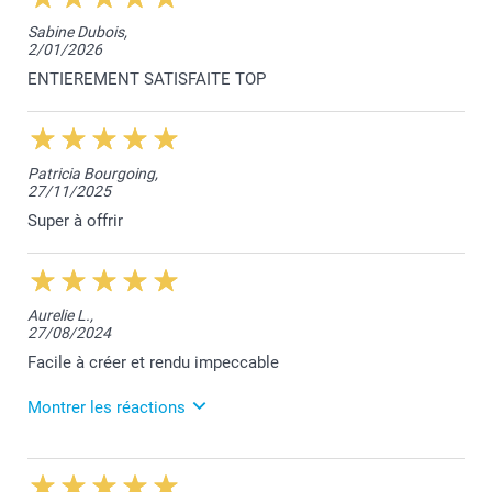
Bonjour Lison,
Sabine Dubois,
2/01/2026
Je vous remercie pour votre retour.
Je suis heureuse que le jeu de carte ainsi que la
ENTIEREMENT SATISFAITE TOP
pochette cadeau vous apportent satisfaction.
Je vous souhaite une belle journée
Toumia de smartphoto
Patricia Bourgoing,
27/11/2025
Super à offrir
Aurelie L.,
27/08/2024
Facile à créer et rendu impeccable
Montrer les réactions
27/08/2024
12:11