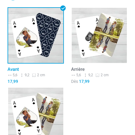
Avant
Arrière
5,6
9,2
5,6
9,2
2 cm
2 cm
17,99
Dès
17,99