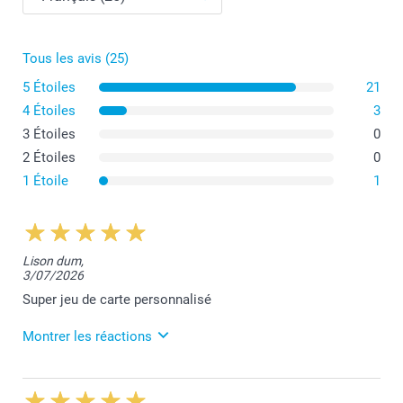
Tous les avis (25)
Il est recommandé de nettoyer son jeu de cartes photo
5 Étoiles
21
à l’aide d’un chiffon sec. S’il est vraiment nécessaire
d’utiliser un chiffon mouillé, faites en sorte de sécher
4 Étoiles
3
votre jeu de cartes directement après l’avoir nettoyé.
3 Étoiles
0
L'utilisation de produits et de solvants trop agressifs
2 Étoiles
0
est également déconseillée, car ceux-ci feraient
1 Étoile
1
disparaître vos belles photos au fur et à mesure des
nettoyages.
Il est également conseillé de ne pas garder les cartes
au soleil pendant de longues périodes, de les traiter
Lison dum,
avec douceur et surtout de les ranger dans l’étui après
3/07/2026
chaque utilisation.
Super jeu de carte personnalisé
Montrer les réactions
8/07/2026
12:04