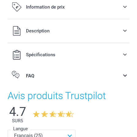
Information de prix
Tous les prix sont en EURO (€), TVA incluse et hors frais de
Description
port.
Spécifications
FAQ
Avis produits Trustpilot
4.7
SUR
5
Langue