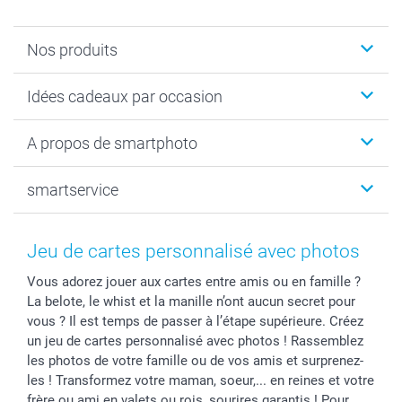
Nos produits
Faire-part & Cartes
Idées cadeaux par occasion
Cadeaux photo
Livre photo
Noël
A propos de smartphoto
Tirage photo & agrandissement
Anniversaire
Photo sur toile, Poster & Pêle-mêle
Mariage
Qui sommes-nous ?
smartservice
MyNameBook
Fin d'études
Durabilité
Coques smartphone
Fête des Mères
Plan du site
Contact
Stickers & Etiquettes
Naissance & baptême
Conditions
smartgarantie
Jeu de cartes personnalisé avec photos
Cadres photo, accessoires déco & bonbons
Fête des Pères
Droit de rétraction
smartbonus
Vous adorez jouer aux cartes entre amis ou en famille ?
Calendrier photos & Agendas photo
Toussaint
Plaintes
smartfriends
La belote, le whist et la manille n’ont aucun secret pour
Dénicheur d'idées cadeau
Rentrée des classes
Conditions générales
Modes de paiement
vous ? Il est temps de passer à l’étape supérieure. Créez
Communion
Vie privée
Modes de livraison
un jeu de cartes personnalisé avec photos ! Rassemblez
Saint-Valentin
Gestion des cookies
Grandes Quantités
les photos de votre famille ou de vos amis et surprenez-
les ! Transformez votre maman, soeur,... en reines et votre
Vacances
Tarifs
Statut de ma commande
frère ou ami en valets ou rois, sourires garantis ! Pour