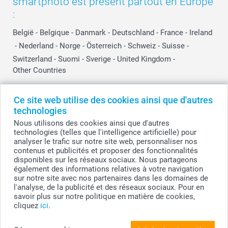
smartphoto est présent partout en Europe
:
België
-
Belgique
-
Danmark
-
Deutschland
-
France
-
Ireland
-
Nederland
-
Norge
-
Österreich
-
Schweiz
-
Suisse
-
Switzerland
-
Suomi
-
Sverige
-
United Kingdom
-
Other Countries
Ce site web utilise des cookies ainsi que d'autres
Tous les prix sont en EURO (€), TVA incluse et hors frais de port.
technologies
Nous utilisons des cookies ainsi que d'autres
technologies (telles que l'intelligence artificielle) pour
analyser le trafic sur notre site web, personnaliser nos
© smartphoto group. Tous droits réservés
contenus et publicités et proposer des fonctionnalités
smartphoto group SA.
Siège social : Kwatrechtsteenweg 160, 9230 Wetteren, Belgique
disponibles sur les réseaux sociaux. Nous partageons
Numéro de TVA BE 0405.706.755
également des informations relatives à votre navigation
Numéro d'entreprise 0405.706.755.
sur notre site avec nos partenaires dans les domaines de
Coordonnées bancaires: IBAN BE71 2850 2711 5569 - BIC: GEBABEBB
l'analyse, de la publicité et des réseaux sociaux. Pour en
savoir plus sur notre politique en matière de cookies,
cliquez
ici
.
Créez votre Jeu de cartes personnalisé