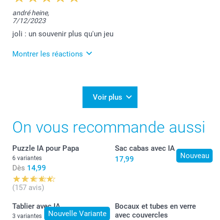
Je vous remercie pour votre belle évaluation.
andré heine,
Cela fait très plaisir!
7/12/2023
Bonne journée,
joli : un souvenir plus qu'un jeu
Lucie@smartphoto
Montrer les réactions
9/12/2023
19:22
Bonsoir André,
Voir plus
Nous sommes heureux de vous savoir satisfait de
On vous recommande aussi
votre jeu de cartes.
Merci et excellent week-end!
Puzzle IA pour Papa
Sac cabas avec IA
Bien à vous,
Nouveau
Lucie@smartphoto
6 variantes
17,99
Dès
14,99
(157 avis)
Tablier avec IA
Bocaux et tubes en verre
Nouvelle Variante
avec couvercles
3 variantes