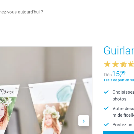
Guirla
15,
99
Dès
Frais de port en s
Choisissez
photos
Votre dess
m de ficell
Postez un 