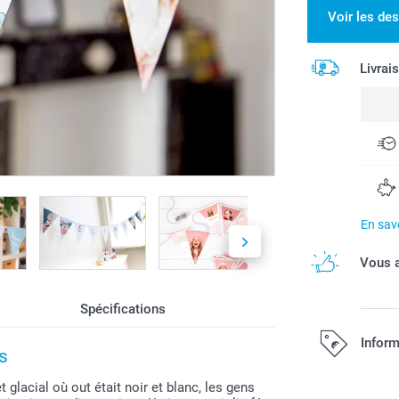
Voir les de
Livrai
En savo
Vous a
Spécifications
Inform
s
t glacial où out était noir et blanc, les gens