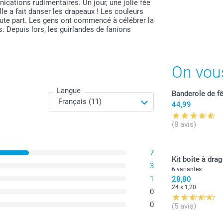
nications rudimentaires. Un jour, une jolie fée
Tous les prix s
elle a fait danser les drapeaux ! Les couleurs
toute part. Les gens ont commencé à célébrer la
. Depuis lors, les guirlandes de fanions
On vou
Langue
Banderole de f
44,99
(8 avis)
7
Kit boîte à dra
3
6 variantes
1
28,80
24 x 1,20
0
0
(5 avis)