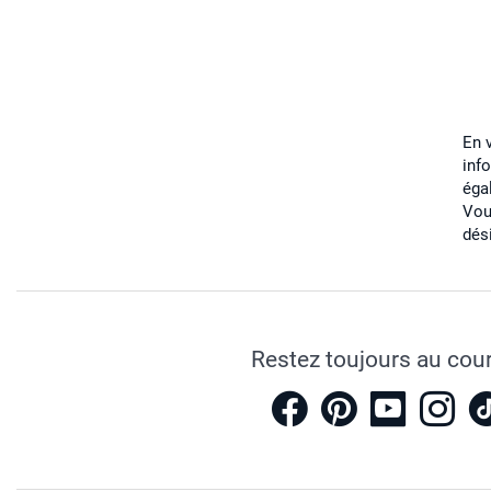
En 
inf
éga
Vou
dés
Restez toujours au cou