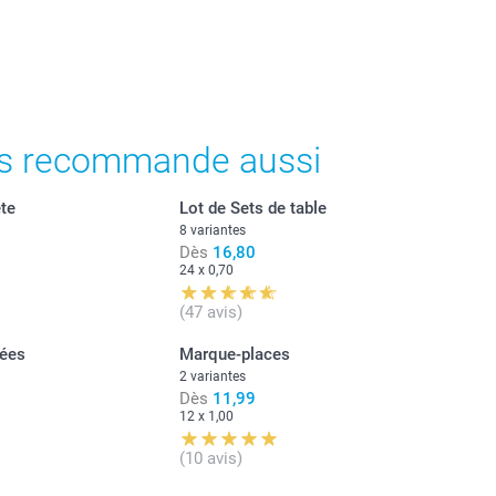
ont en EURO (€), TVA incluse et hors frais de port.
s recommande aussi
ête
Lot de Sets de table
8 variantes
Dès
16,80
24 x 0,70
(47 avis)
gées
Marque-places
2 variantes
Dès
11,99
12 x 1,00
(10 avis)