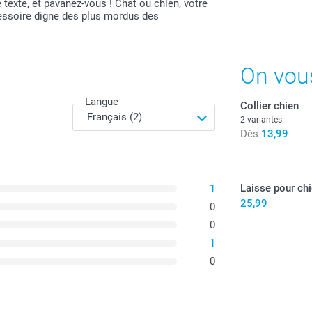
texte, et pavanez-vous ! Chat ou chien, votre
essoire digne des plus mordus des
On vou
Langue
Collier chien
2 variantes
Dès
13,99
Laisse pour ch
1
25,99
0
0
1
0