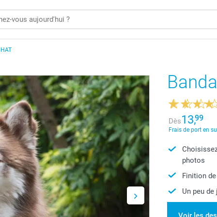
CHAT
Banda
13,
99
Dès
Frais de port en s
Choisissez
photos
Finition de
Un peu de 
Voir les de