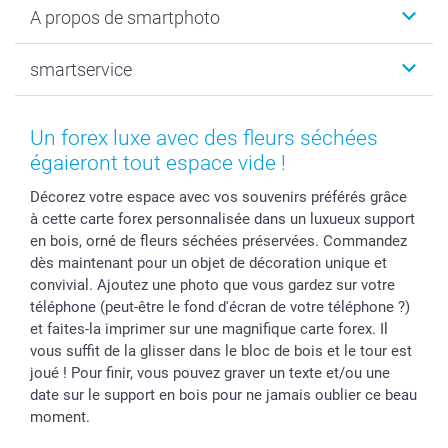
A propos de smartphoto
Tirage photo & agrandissement
Anniversaire
Photo sur toile, Poster & Pêle-mêle
Mariage
Qui sommes-nous ?
smartservice
MyNameBook
Fin d'études
Durabilité
Coques smartphone
Fête des Mères
Plan du site
Contact
Stickers & Etiquettes
Naissance & baptême
Conditions
smartgarantie
Un forex luxe avec des fleurs séchées
Cadres photo, accessoires déco & bonbons
Fête des Pères
Droit de rétraction
smartbonus
égaieront tout espace vide !
Calendrier photos & Agendas photo
Toussaint
Plaintes
smartfriends
Décorez votre espace avec vos souvenirs préférés grâce
Dénicheur d'idées cadeau
Rentrée des classes
Conditions générales
Modes de paiement
à cette carte forex personnalisée dans un luxueux support
Communion
Vie privée
Modes de livraison
en bois, orné de fleurs séchées préservées. Commandez
Saint-Valentin
Gestion des cookies
Grandes Quantités
dès maintenant pour un objet de décoration unique et
Vacances
Tarifs
Statut de ma commande
convivial. Ajoutez une photo que vous gardez sur votre
téléphone (peut-être le fond d'écran de votre téléphone ?)
Investisseurs
et faites-la imprimer sur une magnifique carte forex. Il
Droit de rétractation
vous suffit de la glisser dans le bloc de bois et le tour est
joué ! Pour finir, vous pouvez graver un texte et/ou une
date sur le support en bois pour ne jamais oublier ce beau
moment.