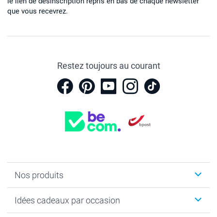
le lien de désinscription repris en bas de chaque newsletter
que vous recevrez.
Restez toujours au courant
Nos produits
Faire-part & Cartes
Idées cadeaux par occasion
Cadeaux photo
Livre photo
Noël