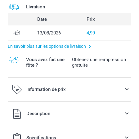
Livraison
Date
Prix
13/08/2026
4,99
En savoir plus sur les options de livraison
Vous avez fait une
Obtenez une réimpression
fôte ?
gratuite
Information de prix
Tous les prix sont en EURO (€), TVA incluse et hors frais de
Description
port.
Spécifications