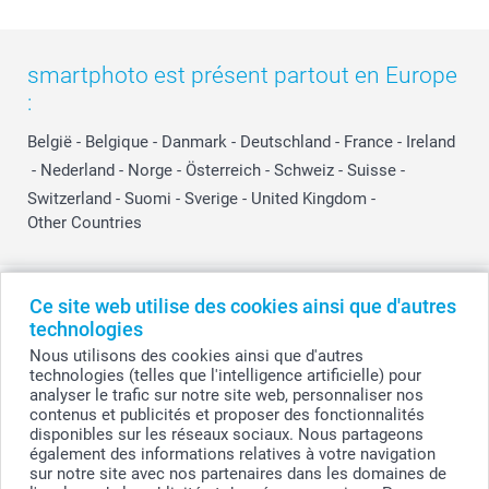
smartphoto est présent partout en Europe
:
België
-
Belgique
-
Danmark
-
Deutschland
-
France
-
Ireland
-
Nederland
-
Norge
-
Österreich
-
Schweiz
-
Suisse
-
Switzerland
-
Suomi
-
Sverige
-
United Kingdom
-
Other Countries
Tous les prix sont en EURO (€), TVA incluse et hors frais de port.
Ce site web utilise des cookies ainsi que d'autres
technologies
Nous utilisons des cookies ainsi que d'autres
technologies (telles que l'intelligence artificielle) pour
© smartphoto group. Tous droits réservés
analyser le trafic sur notre site web, personnaliser nos
smartphoto group SA.
Siège social : Kwatrechtsteenweg 160, 9230 Wetteren, Belgique
contenus et publicités et proposer des fonctionnalités
Numéro de TVA BE 0405.706.755
disponibles sur les réseaux sociaux. Nous partageons
Numéro d'entreprise 0405.706.755.
également des informations relatives à votre navigation
Coordonnées bancaires: IBAN BE71 2850 2711 5569 - BIC: GEBABEBB
sur notre site avec nos partenaires dans les domaines de