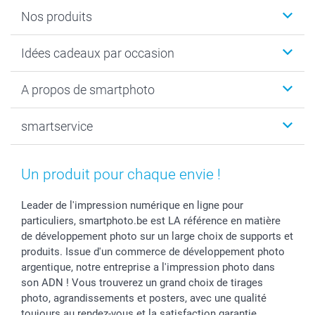
Nos produits
Faire-part & Cartes
Idées cadeaux par occasion
Cadeaux photo
Livre photo
Noël
A propos de smartphoto
Tirage photo & agrandissement
Anniversaire
Photo sur toile, Poster & Pêle-mêle
Mariage
Qui sommes-nous ?
smartservice
MyNameBook
Fin d'études
Durabilité
Coques smartphone
Fête des Mères
Plan du site
Contact
Stickers & Etiquettes
Naissance & baptême
Conditions
smartgarantie
Un produit pour chaque envie !
Cadres photo, accessoires déco & bonbons
Fête des Pères
Droit de rétraction
smartbonus
Calendrier photos & Agendas photo
Toussaint
Plaintes
smartfriends
Leader de l'impression numérique en ligne pour
particuliers, smartphoto.be est LA référence en matière
Dénicheur d'idées cadeau
Rentrée des classes
Conditions générales
Modes de paiement
de développement photo sur un large choix de supports et
Communion
Vie privée
Modes de livraison
produits. Issue d'un commerce de développement photo
Saint-Valentin
Gestion des cookies
Grandes Quantités
argentique, notre entreprise a l'impression photo dans
Vacances
Tarifs
Statut de ma commande
son ADN ! Vous trouverez un grand choix de tirages
Investisseurs
photo, agrandissements et posters, avec une qualité
toujours au rendez-vous et la satisfaction garantie.
Droit de rétractation