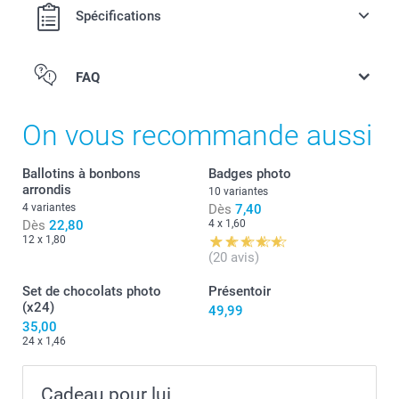
40 grammes de chips original natures Pringles
Spécifications
Les chips se conservent environ un an (à conserver au
sec et au frais)
Les boîtes ont un couvercle rouge avec le logo Pringles
FAQ
ici
On vous recommande aussi
Ballotins à bonbons
Badges photo
arrondis
10 variantes
4 variantes
Dès
7,40
Dès
22,80
4 x 1,60
12 x 1,80
(20 avis)
Set de chocolats photo
Présentoir
(x24)
49,99
35,00
24 x 1,46
Cadeau pour lui