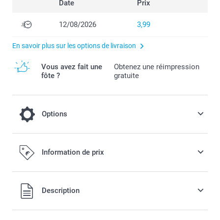
Date
Prix
12/08/2026
3,99
En savoir plus sur les options de livraison
Vous avez fait une
Obtenez une réimpression
fôte ?
gratuite
Options
Chips salées Pringles - lot de 12 boîtes
Information de prix
14,99 / pièce
Tous les prix sont en EURO (€), TVA incluse et hors frais de
Description
port.