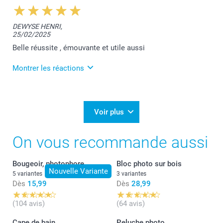
10:53
Je vous remercie pour votre belle évaluation,
DEWYSE HENRI,
Aurélie.
25/02/2025
J'espère que votre cadeau fera son effet.
Bien à vous,
Belle réussite , émouvante et utile aussi
Lucie@smartphoto
Montrer les réactions
11/03/2025
11:21
Merci pour votre super commentaire Henry. Votre
Voir plus
satisfaction reste notre plus belle récompense.
Nous restons à votre service,
On vous recommande aussi
Laila@Smartphoto
Bougeoir, photophore
Bloc photo sur bois
Nouvelle Variante
5 variantes
3 variantes
Dès
15,99
Dès
28,99
(104 avis)
(64 avis)
Cape de bain
Peluche photo