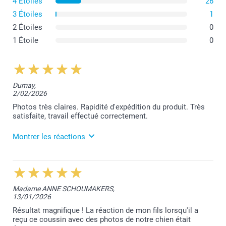
4 Étoiles
26
3 Étoiles
1
2 Étoiles
0
1 Étoile
0
Dumay,
2/02/2026
Photos très claires. Rapidité d'expédition du produit. Très
satisfaite, travail effectué correctement.
Montrer les réactions
3/03/2026
13:22
Votre commentaire nous fait très plaisir, merci
Madame ANNE SCHOUMAKERS,
beaucoup Angélique. Nous sommes enchantés que
13/01/2026
notre travail réponde à vos attentes.
À votre service,
Résultat magnifique ! La réaction de mon fils lorsqu'il a
Laila@Smartphoto
reçu ce coussin avec des photos de notre chien était