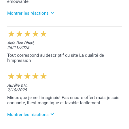
émouvante.
Montrer les réactions
5/03/2026
13:27
Nous vous remercions sincèrement pour votre
Aida Ben Dhiaf,
retour d'éxpérience et sommes heureux que votre
26/11/2025
produit ait répondu à vos attentes Anne.
Toujours à votre service,
Tout correspond au descriptif du site La qualité de
Laila@Smartphoto
l’impression
Aurélie V.H.,
2/10/2025
Mieux que je ne l'imaginais! Pas encore offert mais je suis
confiante, il est magnifique et lavable facilement !
Montrer les réactions
9/10/2025