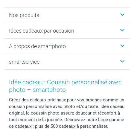
Nos produits
Faire-part & Cartes
Idées cadeaux par occasion
Cadeaux photo
Livre photo
Noël
A propos de smartphoto
Tirage photo & agrandissement
Anniversaire
Photo sur toile, Poster & Pêle-mêle
Mariage
Qui sommes-nous ?
smartservice
MyNameBook
Fin d'études
Durabilité
Coques smartphone
Fête des Mères
Plan du site
Contact
Stickers & Etiquettes
Naissance & baptême
Conditions
smartgarantie
Idée cadeau : Coussin personnalisé avec
Cadres photo, accessoires déco & bonbons
Fête des Pères
Droit de rétraction
smartbonus
photo – smartphoto
Calendrier photos & Agendas photo
Toussaint
Plaintes
smartfriends
Créez des cadeaux originaux pour vos proches comme un
Dénicheur d'idées cadeau
Rentrée des classes
Conditions générales
Modes de paiement
coussin personnalisé avec photo et/ou texte. Idée cadeau
Communion
Vie privée
Modes de livraison
original, le coussin photo assure douceur et réconfort à
Saint-Valentin
Gestion des cookies
Grandes Quantités
tout moment de la journée. Découvrez notre large gamme
Vacances
Tarifs
Statut de ma commande
de cadeaux : plus de 500 cadeaux à personnaliser.