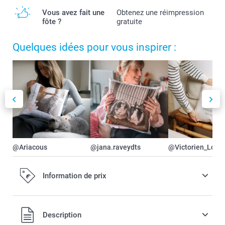
Vous avez fait une
Obtenez une réimpression
fôte ?
gratuite
Quelques idées pour vous inspirer :
@Ariacous
@jana.raveydts
@Victorien_Lorie
Information de prix
Tous les prix sont en EURO (€), TVA incluse et hors frais de
Description
port.