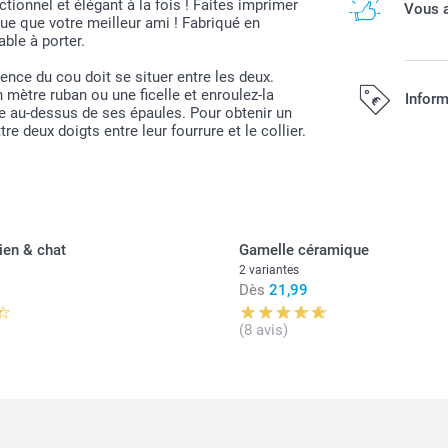
ctionnel et élégant à la fois ! Faites imprimer
Vous a
ique que votre meilleur ami ! Fabriqué en
able à porter.
rence du cou doit se situer entre les deux.
 mètre ruban ou une ficelle et enroulez-la
Inform
ste au-dessus de ses épaules. Pour obtenir un
 deux doigts entre leur fourrure et le collier.
Tous les prix s
ien & chat
Gamelle céramique
2 variantes
Dès
21,99
(8 avis)