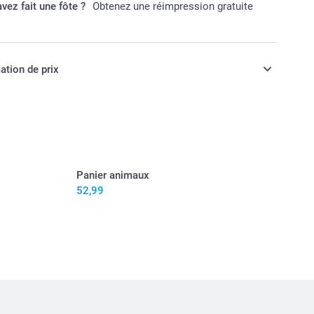
vez fait une fôte ?
Obtenez une réimpression gratuite
ation de prix
ont en EURO (€), TVA incluse et hors frais de port.
Panier animaux
52,99