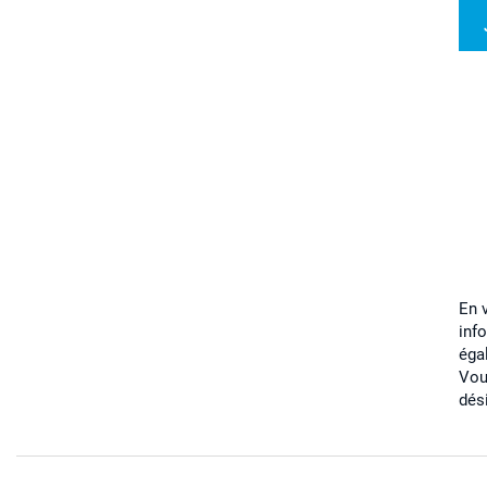
En 
inf
éga
Vou
dés