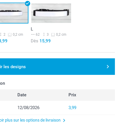
L
2
62
3
0,2 cm
0,2 cm
3,99
Dès
15,99
ir les designs
son
Date
Prix
12/08/2026
3,99
ir plus sur les options de livraison