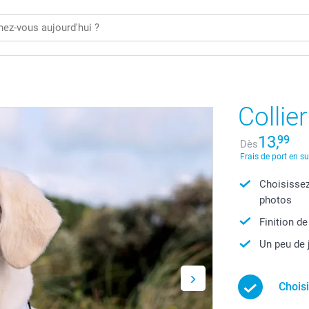
Collie
13,
99
Dès
Frais de port en s
Choisissez
photos
Finition de
Un peu de 
Chois