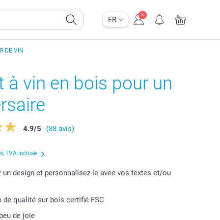
FR
R DE VIN
t à vin en bois pour un
rsaire
4.9
/
5
(88 avis)
us, TVA incluse
 un design et personnalisez-le avec vos textes et/ou
 de qualité sur bois certifié FSC
peu de joie