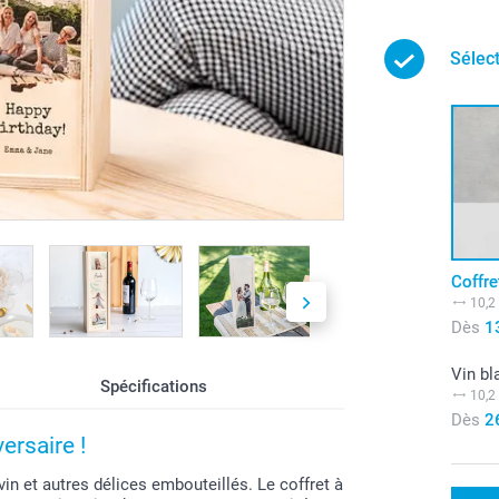
Sélec
Coffre
10,2
Dès
1
Vin bl
Spécifications
10,2
Dès
2
ersaire !
vin et autres délices embouteillés. Le coffret à