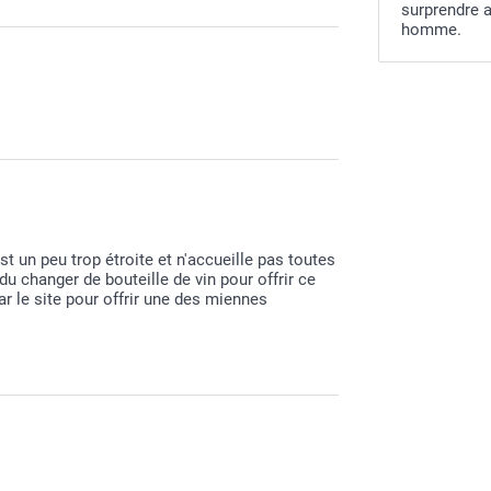
surprendre 
homme.
de nos services.
t un peu trop étroite et n'accueille pas toutes
du changer de bouteille de vin pour offrir ce
r le site pour offrir une des miennes
vail vous a apporté satisfaction Maxime.