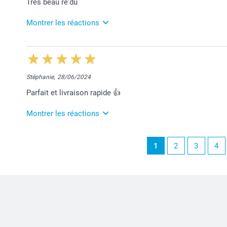
Très beau re'du
Montrer les réactions
13/11/2024
12:02
Merci pour votre super commentaire Cécilia. Nous s
Toujours à votre écoute,
Stéphanie,
28/06/2024
Laila@Smartphoto
Parfait et livraison rapide 👍
Montrer les réactions
2/07/2024
1
2
3
4
11:24
Bonjour Stéphanie,
Nous sommes très heureux de vous savoir satisfaite
Merci et belle journée!
Bien à vous,
Lucie@smartphoto