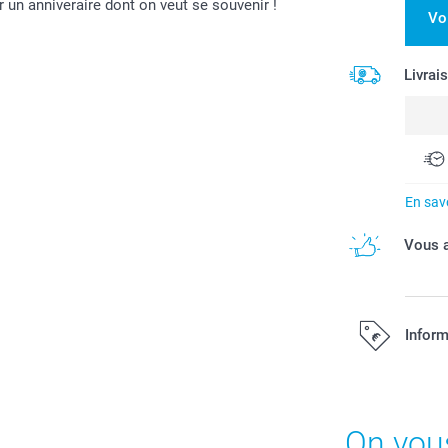
 un anniveraire dont on veut se souvenir !
Vo
Livrai
En savo
Vous a
Inform
Tous les prix s
On vou