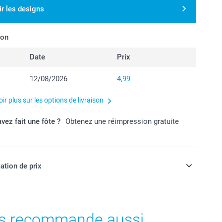
ir les designs
son
Date
Prix
12/08/2026
4,99
ir plus sur les options de livraison
vez fait une fôte ?
Obtenez une réimpression gratuite
ation de prix
ont en EURO (€), TVA incluse et hors frais de port.
s recommande aussi