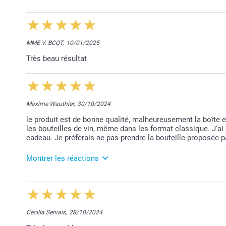
11/03/2025
11:35
Bonjour Eric,
MME V. BCQT,
10/01/2025
Nous sommes très heureux de vous savoir satisfait 
Très beau résultat
Merci et belle journée!
Bien à vous,
Lucie@smartphoto
Maxime Wauthier,
30/10/2024
le produit est de bonne qualité, malheureusement la boîte es
les bouteilles de vin, même dans les format classique. J'ai 
cadeau. Je préférais ne pas prendre la bouteille proposée pa
Montrer les réactions
13/11/2024
13:00
Toute l'équipe est heureuse d'apprendre que son tra
Toujours à votre écoute,
Cécilia Servais,
28/10/2024
Laila@Smartphoto