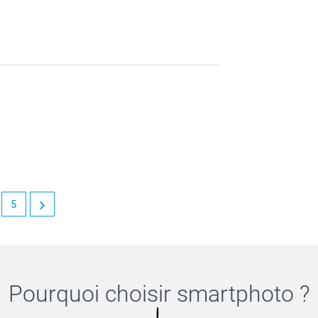
ommes ravis que notre travail vous plaise.
5
 de nos services.
Pourquoi choisir
smartphoto
?