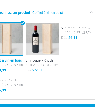
tionnez un produit
(Coffret à vin en bois)
Vin rosé - Punto G
Arrêté
10,2
35
9,7 cm
Dès
26,99
t à vin en bois
Vin rouge - Rhodan
35
10,2
35
9,7 cm
9,7 cm
3,99
Dès
26,99
anc - Rhodan
Arrêté
35
9,7 cm
6,99