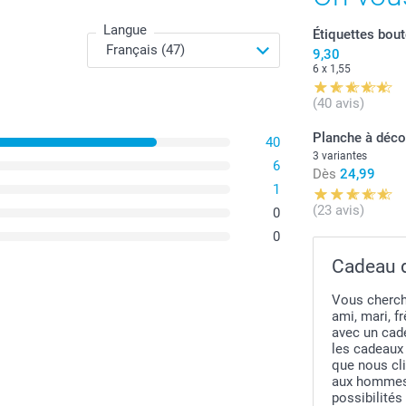
Langue
Étiquettes bout
9,30
6 x 1,55
(40 avis)
Planche à déco
40
3 variantes
6
Dès
24,99
1
(23 avis)
0
0
Cadeau d
Vous cherch
ami, mari, f
avec un cade
les cadeaux
que nous cli
aux hommes.
possibilités