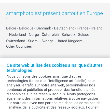
smartphoto est présent partout en Europe
:
België
-
Belgique
-
Danmark
-
Deutschland
-
France
-
Ireland
-
Nederland
-
Norge
-
Österreich
-
Schweiz
-
Suisse
-
Switzerland
-
Suomi
-
Sverige
-
United Kingdom
-
Other Countries
Tous les prix sont en EURO (€), TVA incluse et hors frais de port.
Ce site web utilise des cookies ainsi que d'autres
technologies
Nous utilisons des cookies ainsi que d'autres
technologies (telles que l'intelligence artificielle) pour
© smartphoto group. Tous droits réservés
analyser le trafic sur notre site web, personnaliser nos
smartphoto group SA.
Siège social : Kwatrechtsteenweg 160, 9230 Wetteren, Belgique
contenus et publicités et proposer des fonctionnalités
Numéro de TVA BE 0405.706.755
disponibles sur les réseaux sociaux. Nous partageons
Numéro d'entreprise 0405.706.755.
également des informations relatives à votre navigation
Coordonnées bancaires: IBAN BE71 2850 2711 5569 - BIC: GEBABEBB
sur notre site avec nos partenaires dans les domaines de
l'analyse, de la publicité et des réseaux sociaux. Pour en