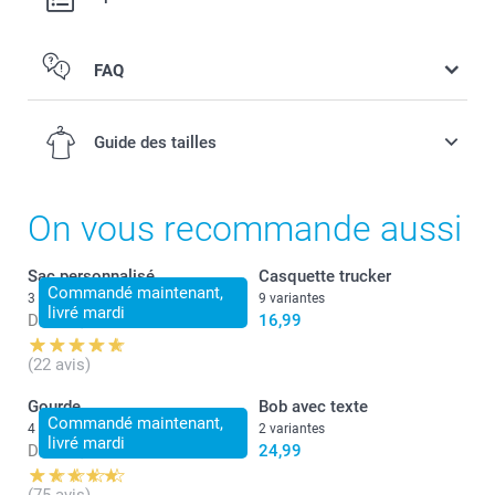
FAQ
Guide des tailles
On vous recommande aussi
2-4 ans
Sac personnalisé
Casquette trucker
Commandé maintenant,
3 variantes
9 variantes
livré mardi
50-51 cm
Dès
15,99
16,99
4-6 ans
(22 avis)
51-52 cm
Gourde
Bob avec texte
Commandé maintenant,
4 variantes
2 variantes
livré mardi
6-8 ans
Dès
24,99
24,99
52-53 cm
(75 avis)