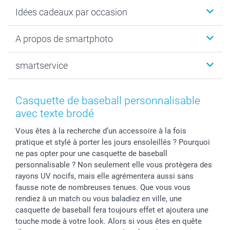
Faire-part & Cartes
Idées cadeaux par occasion
Cadeaux photo
Livre photo
Noël
A propos de smartphoto
Tirage photo & agrandissement
Anniversaire
Photo sur toile, Poster & Pêle-mêle
Mariage
Qui sommes-nous ?
smartservice
MyNameBook
Fin d'études
Durabilité
Coques smartphone
Fête des Mères
Plan du site
Contact
Stickers & Etiquettes
Naissance & baptême
Conditions
smartgarantie
Casquette de baseball personnalisable
Cadres photo, accessoires déco & bonbons
Fête des Pères
Droit de rétraction
smartbonus
avec texte brodé
Calendrier photos & Agendas photo
Toussaint
Plaintes
smartfriends
Vous êtes à la recherche d’un accessoire à la fois
Dénicheur d'idées cadeau
Rentrée des classes
Conditions générales
Modes de paiement
pratique et stylé à porter les jours ensoleillés ? Pourquoi
Communion
Vie privée
Modes de livraison
ne pas opter pour une casquette de baseball
Saint-Valentin
Gestion des cookies
Grandes Quantités
personnalisable ? Non seulement elle vous protègera des
Vacances
Tarifs
Statut de ma commande
rayons UV nocifs, mais elle agrémentera aussi sans
fausse note de nombreuses tenues. Que vous vous
Investisseurs
rendiez à un match ou vous baladiez en ville, une
Droit de rétractation
casquette de baseball fera toujours effet et ajoutera une
touche mode à votre look. Alors si vous êtes en quête