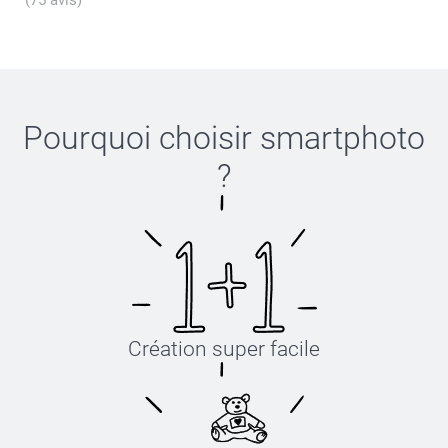
8-12 ans
53-55 cm
Pourquoi choisir
smartphoto
?
XS-S
52-54 cm
Lavage :
Sèche-linge :
S-M
Repassage :
Eau de Javel :
54-56 cm
M-L
Création super facile
56-58 cm
L-XL
58-60 cm