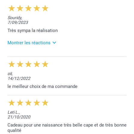
Souridy,
7/09/2023
Très sympa la réalisation
Montrer les réactions
11/09/2023
11:33
Bonjour Cindy,
oli,
14/12/2022
Je vous remercie pour votre retour de satisfaction.
le meilleur choix de ma commande
Belle journée,
Lucie@smartphoto
Leti L.,
21/10/2020
Cadeau pour une naissance très belle cape et de très bonne
qualité