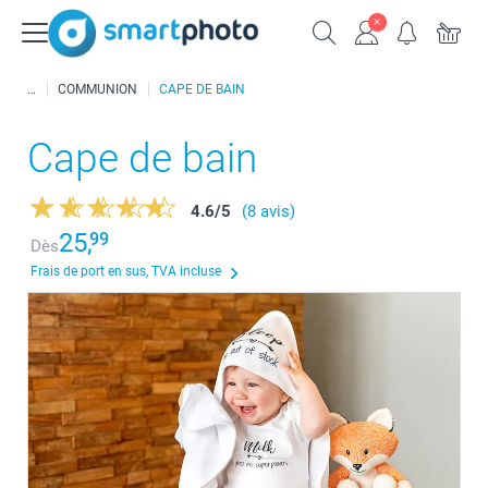
COMMUNION
CAPE DE BAIN
Cape de bain
4.6
/
5
(8 avis)
25,
99
Dès
Frais de port en sus, TVA incluse