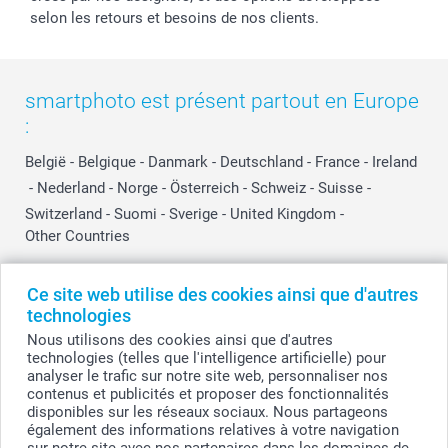
selon les retours et besoins de nos clients.
smartphoto est présent partout en Europe
:
België
-
Belgique
-
Danmark
-
Deutschland
-
France
-
Ireland
-
Nederland
-
Norge
-
Österreich
-
Schweiz
-
Suisse
-
Switzerland
-
Suomi
-
Sverige
-
United Kingdom
-
Other Countries
Ce site web utilise des cookies ainsi que d'autres
Tous les prix sont en EURO (€), TVA incluse et hors frais de port.
technologies
Nous utilisons des cookies ainsi que d'autres
technologies (telles que l'intelligence artificielle) pour
analyser le trafic sur notre site web, personnaliser nos
© smartphoto group. Tous droits réservés
contenus et publicités et proposer des fonctionnalités
smartphoto group SA.
Siège social : Kwatrechtsteenweg 160, 9230 Wetteren, Belgique
disponibles sur les réseaux sociaux. Nous partageons
Numéro de TVA BE 0405.706.755
également des informations relatives à votre navigation
Numéro d'entreprise 0405.706.755.