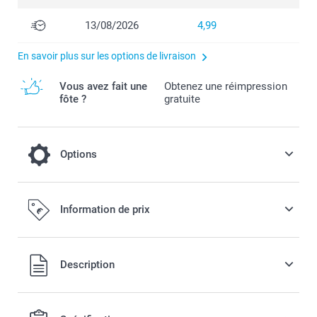
13/08/2026
4,99
En savoir plus sur les options de livraison
Vous avez fait une
Obtenez une réimpression
fôte ?
gratuite
Options
Ajoutez une tirelire Miffy à votre
Information de prix
commande
14,99 / pièce
Tous les prix sont en EURO (€), TVA incluse et hors frais de
Description
port.
Tirelire Miffy originale disponible en 3 couleurs
A utiliser en décoration dans la chambre de bébé