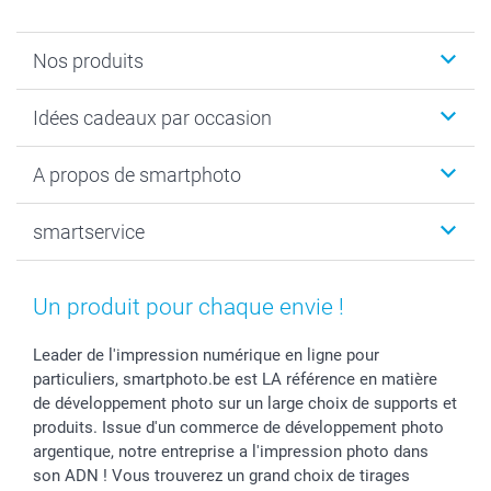
Nos produits
Faire-part & Cartes
Idées cadeaux par occasion
Cadeaux photo
Livre photo
Noël
A propos de smartphoto
Tirage photo & agrandissement
Anniversaire
Photo sur toile, Poster & Pêle-mêle
Mariage
Qui sommes-nous ?
smartservice
MyNameBook
Fin d'études
Durabilité
Coques smartphone
Fête des Mères
Plan du site
Contact
Stickers & Etiquettes
Naissance & baptême
Conditions
smartgarantie
Un produit pour chaque envie !
Cadres photo, accessoires déco & bonbons
Fête des Pères
Droit de rétraction
smartbonus
Calendrier photos & Agendas photo
Toussaint
Plaintes
smartfriends
Leader de l'impression numérique en ligne pour
particuliers, smartphoto.be est LA référence en matière
Dénicheur d'idées cadeau
Rentrée des classes
Conditions générales
Modes de paiement
de développement photo sur un large choix de supports et
Communion
Vie privée
Modes de livraison
produits. Issue d'un commerce de développement photo
Saint-Valentin
Gestion des cookies
Grandes Quantités
argentique, notre entreprise a l'impression photo dans
Vacances
Tarifs
Statut de ma commande
son ADN ! Vous trouverez un grand choix de tirages