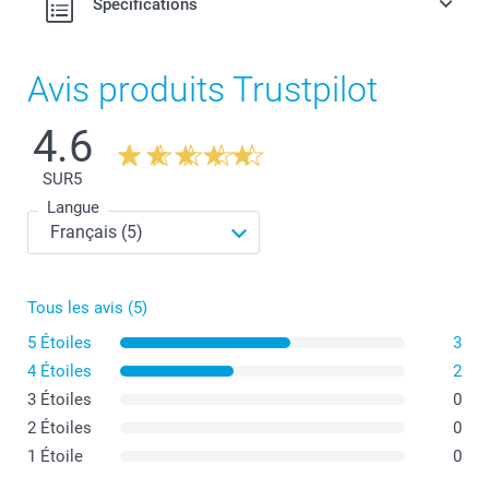
Spécifications
Matériau : PVC incassable, anti-poussière, facile à
nettoyer et sans phtalates
Dimensions : 12 cm (haut) x 6 cm (diamètre)
Avis produits Trustpilot
4.6
SUR
5
Langue
Tous les avis (5)
5 Étoiles
3
4 Étoiles
2
3 Étoiles
0
2 Étoiles
0
1 Étoile
0