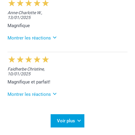
Anne-Charlotte W.,
13/01/2025
Magnifique
Montrer les réactions
4/02/2025
13:40
Merci pour votre commentaire enthousiaste Anne-
Faidherbe Christine,
Charlotte.
10/01/2025
Nous sommes ravis que vous soyez pleinement
satisfaite de votre commande.
Magnifique et parfait!
Nous restons à votre disposition,
Laila@Smartphoto
Montrer les réactions
5/02/2025
12:50
Merci pour votre superbe retour Christine.
Voir plus
Nous sommes ravis que votre commande réponde à
vos attentes.