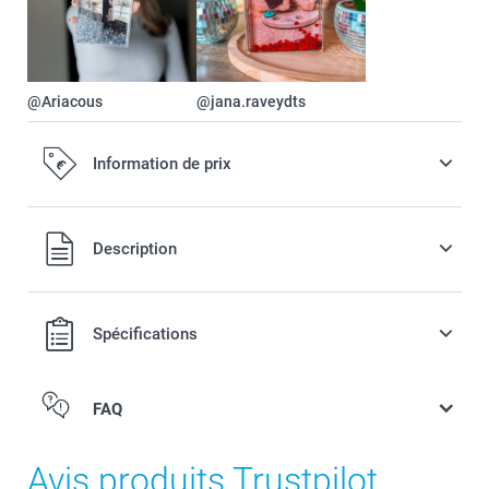
@Ariacous
@jana.raveydts
Information de prix
Tous les prix sont en EURO (€), TVA incluse et hors frais de
Description
port.
Spécifications
FAQ
Avis produits Trustpilot