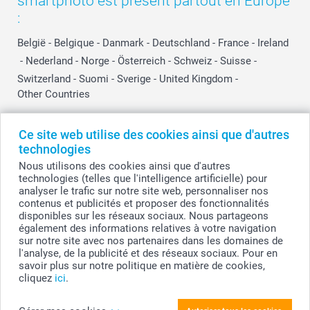
smartphoto est présent partout en Europe
:
België
-
Belgique
-
Danmark
-
Deutschland
-
France
-
Ireland
-
Nederland
-
Norge
-
Österreich
-
Schweiz
-
Suisse
-
Switzerland
-
Suomi
-
Sverige
-
United Kingdom
-
Other Countries
Ce site web utilise des cookies ainsi que d'autres
Tous les prix sont en EURO (€), TVA incluse et hors frais de port.
technologies
Nous utilisons des cookies ainsi que d'autres
technologies (telles que l'intelligence artificielle) pour
analyser le trafic sur notre site web, personnaliser nos
© smartphoto group. Tous droits réservés
contenus et publicités et proposer des fonctionnalités
smartphoto group SA.
Siège social : Kwatrechtsteenweg 160, 9230 Wetteren, Belgique
disponibles sur les réseaux sociaux. Nous partageons
Numéro de TVA BE 0405.706.755
également des informations relatives à votre navigation
Numéro d'entreprise 0405.706.755.
sur notre site avec nos partenaires dans les domaines de
Coordonnées bancaires: IBAN BE71 2850 2711 5569 - BIC: GEBABEBB
l'analyse, de la publicité et des réseaux sociaux. Pour en
savoir plus sur notre politique en matière de cookies,
cliquez
ici
.
Personnalisez votre Cadre photo à paillettes