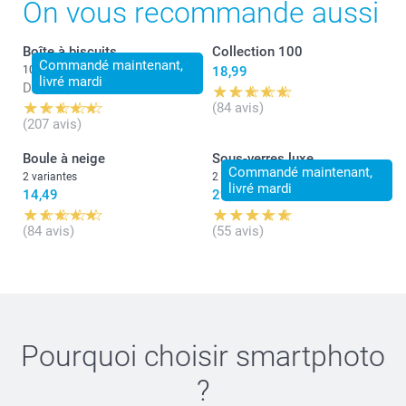
On vous recommande aussi
Nous restons à votre service,
Laila@Smartphoto
Boîte à biscuits
Collection 100
Commandé maintenant,
10 variantes
18,99
livré mardi
Dès
22,99
(84 avis)
(207 avis)
Boule à neige
Sous-verres luxe
Commandé maintenant,
2 variantes
2 variantes
livré mardi
14,49
29,99
(84 avis)
(55 avis)
Pourquoi choisir
smartphoto
?