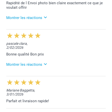
Rapidité de l Envoi photo bien claire exactement ce que je
voulait offrir
Montrer les réactions
3/03/2026
12:59
Nous sommes ravis que votre expérience ait été à la
pascale clara,
hauteur de vos attentes Patrica. Merci pour votre
2/02/2026
appréciation positive.
Nous restons à votre service,
Bonne qualité Bon prix
Laila@Smartphoto
Montrer les réactions
3/03/2026
13:27
Merci pour votre commentaire qui fait plaisir à lire
Mariane Baggetta,
Pascale.
3/01/2026
Votre satisfaction reste notre priorité.
Toujours à votre service,
Parfait et livraison rapide!
Laila@Smartphoto