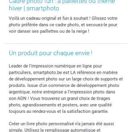
Cadre photo fun : à paillettes ou thème
Cadres photo, accessoires déco & bonbons
Fête des Pères
Droit de rétraction
smartbonus
hiver | smartphoto
Calendrier photos & Agendas photo
Toussaint
Plaintes
smartfriends
Voilà un cadeau original et fun à souhait ! Glissez votre
Dénicheur d'idées cadeau
Rentrée des classes
Conditions générales
Modes de paiement
photo préférée dans ce cadre photo, et secouez-le pour
Communion
Vie privée
Modes de livraison
voir danser ses paillettes ou de la neige !
Saint-Valentin
Gestion des cookies
Grandes Quantités
Vacances
Tarifs
Statut de ma commande
Investisseurs
Un produit pour chaque envie !
Droit de rétractation
Leader de l'impression numérique en ligne pour
particuliers, smartphoto.be est LA référence en matière
de développement photo sur un large choix de supports et
produits. Issue d'un commerce de développement photo
argentique, notre entreprise a l'impression photo dans
son ADN ! Vous trouverez un grand choix de tirages
photo, agrandissements et posters, avec une qualité
toujours au rendez-vous et la satisfaction garantie.
Créer un livre photo personnalisé n’a jamais été aussi
simple. Utilisez le remplissage automatique et