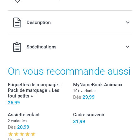
Tous les prix sont en EURO (€), TVA incluse et hors frais de
Description
port.
Spécifications
On vous recommande aussi
Etiquettes de marquage -
MyNameBook Animaux
Pack de marquage « Les
10+ variantes
tout petits »
Dès
29,99
26,99
Assiette enfant
Cadre souvenir
2 variantes
31,99
Dès
20,99
(6 avis)