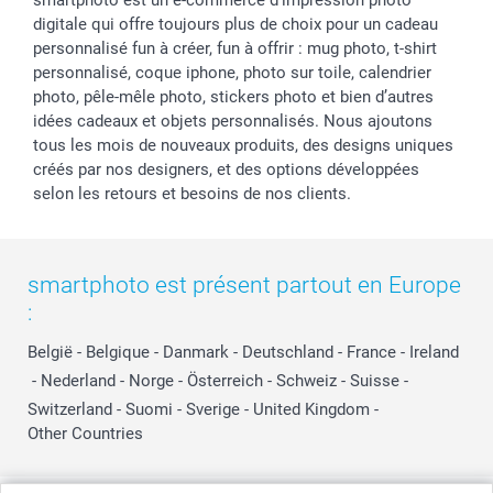
smartphoto est un e-commerce d'impression photo
digitale qui offre toujours plus de choix pour un cadeau
personnalisé fun à créer, fun à offrir : mug photo, t-shirt
personnalisé, coque iphone, photo sur toile, calendrier
photo, pêle-mêle photo, stickers photo et bien d’autres
idées cadeaux et objets personnalisés. Nous ajoutons
tous les mois de nouveaux produits, des designs uniques
créés par nos designers, et des options développées
selon les retours et besoins de nos clients.
smartphoto est présent partout en Europe
:
België
-
Belgique
-
Danmark
-
Deutschland
-
France
-
Ireland
-
Nederland
-
Norge
-
Österreich
-
Schweiz
-
Suisse
-
Switzerland
-
Suomi
-
Sverige
-
United Kingdom
-
Other Countries