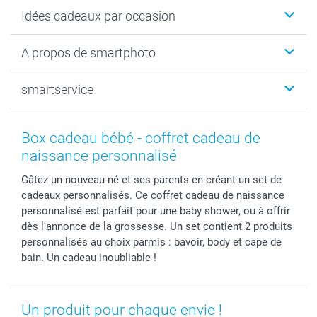
Faire-part & Cartes
Idées cadeaux par occasion
Cadeaux photo
Livre photo
Noël
A propos de smartphoto
Tirage photo & agrandissement
Anniversaire
Photo sur toile, Poster & Pêle-mêle
Mariage
Qui sommes-nous ?
smartservice
MyNameBook
Fin d'études
Durabilité
Coques smartphone
Fête des Mères
Plan du site
Contact
Stickers & Etiquettes
Naissance & baptême
Conditions
smartgarantie
Box cadeau bébé - coffret cadeau de
Cadres photo, accessoires déco & bonbons
Fête des Pères
Droit de rétraction
smartbonus
naissance personnalisé
Calendrier photos & Agendas photo
Toussaint
Plaintes
smartfriends
Gâtez un nouveau-né et ses parents en créant un set de
Dénicheur d'idées cadeau
Rentrée des classes
Conditions générales
Modes de paiement
cadeaux personnalisés. Ce coffret cadeau de naissance
Communion
Vie privée
Modes de livraison
personnalisé est parfait pour une baby shower, ou à offrir
Saint-Valentin
Gestion des cookies
Grandes Quantités
dès l'annonce de la grossesse. Un set contient 2 produits
Vacances
Tarifs
Statut de ma commande
personnalisés au choix parmis : bavoir, body et cape de
bain. Un cadeau inoubliable !
Investisseurs
Droit de rétractation
Un produit pour chaque envie !